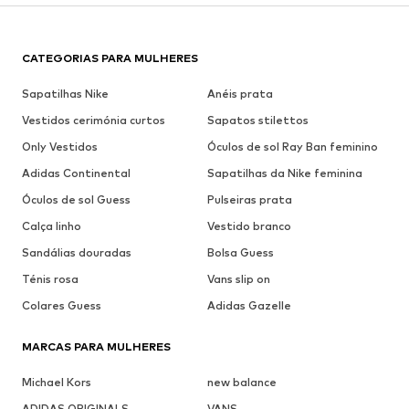
CATEGORIAS PARA MULHERES
Sapatilhas Nike
Anéis prata
Vestidos cerimónia curtos
Sapatos stilettos
Only Vestidos
Óculos de sol Ray Ban feminino
Adidas Continental
Sapatilhas da Nike feminina
Óculos de sol Guess
Pulseiras prata
Calça linho
Vestido branco
Sandálias douradas
Bolsa Guess
Ténis rosa
Vans slip on
Colares Guess
Adidas Gazelle
MARCAS PARA MULHERES
Michael Kors
new balance
ADIDAS ORIGINALS
VANS