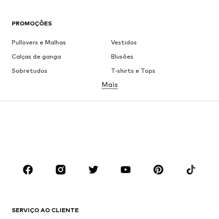
PROMOÇÕES
Pullovers e Malhas
Vestidos
Calças de ganga
Blusões
Sobretudos
T-shirts e Tops
Mais
Calças
Roupa interior
Saias
Blusas e Túnicas
Camisolas
Blazers
Roupa de banho
Macacões
Tamanhos grandes
Roupa de maternidade
Sapatos
Desporto
Acessórios
Premium
ROUPA
SERVIÇO AO CLIENTE
Novidades
Trending