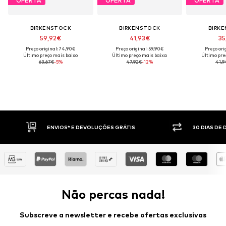
OFERTA
OFERTA
OFERTA
BIRKENSTOCK
BIRKENSTOCK
BIRK
59,92€
41,93€
35
Preço original: 74,90€
Preço original: 59,90€
Preço ori
Último preço mais baixo:
Último preço mais baixo:
Último pre
63,67€
-5%
47,92€
-12%
41,9
ENVIOS* E DEVOLUÇÕES GRÁTIS
30 DIAS DE DI
Não percas nada!
Subscreve a newsletter e recebe ofertas exclusivas