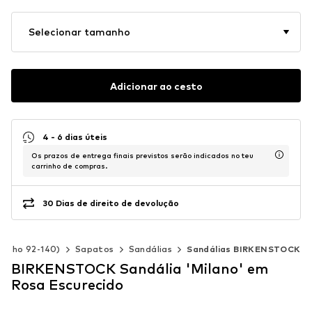
Selecionar tamanho
Adicionar ao cesto
4 - 6 dias úteis
Os prazos de entrega finais previstos serão indicados no teu
carrinho de compras.
30 Dias de direito de devolução
manho 92-140)
Sapatos
Sandálias
Sandálias BIRKENSTOCK
BIRKENSTOCK Sandália 'Milano' em
Rosa Escurecido