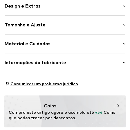
Design e Extras
Simples
Tamanho e Ajuste
Tampa aberta
Palmilha com forma anatómica
Altura do tacão: Tacão plano (0-3 cm)
Alça ajustável
Material e Cuidados
Borda do eixo acolchoada
Palmilha flexível
Material superior: Sintético
Informações do fabricante
Imitação de couro
Forro e sola interna: Couro, Têxtil
Fecho de velcro
Birkenstock
Sola exterior: Plástico
Burg Ockenfels - 53545 Linz
Artigo n º.
BIR2125001000001
Contém partes não-têxteis de origem animal: sim
Comunicar um problema jurídico
DE
welcome@birkenstock.com
Coins
Compra este artigo agora e acumula até 
+54
 Coins 
que podes trocar por descontos.