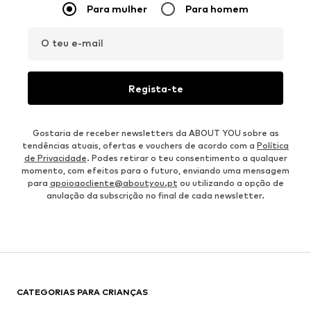
Para mulher
Para homem
O teu e-mail
Regista-te
Gostaria de receber newsletters da ABOUT YOU sobre as
tendências atuais, ofertas e vouchers de acordo com a
Política
de Privacidade
. Podes retirar o teu consentimento a qualquer
momento, com efeitos para o futuro, enviando uma mensagem
para
apoioaocliente@aboutyou.pt
ou utilizando a opção de
anulação da subscrição no final de cada newsletter.
CATEGORIAS PARA CRIANÇAS