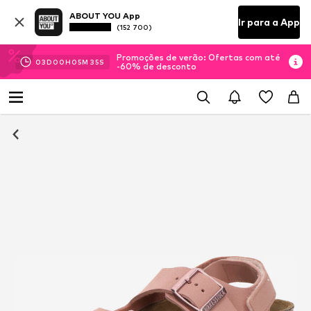
ABOUT YOU App
Ir para a App
(152 700)
Promoções de verão: Ofertas com até
03
D
00
H
05
M
35
S
-60% de desconto