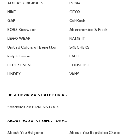
ADIDAS ORIGINALS
PUMA
NIKE
GEOX
GAP
OshKosh
BOSS Kidswear
Abercrombie & Fitch
LEGO WEAR
NAME IT
United Colors of Benetton
SKECHERS
Ralph Lauren
LMTD
BLUE SEVEN
CONVERSE
LINDEX
VANS
DESCOBRIR MAIS CATEGORIAS
Sandálias de BIRKENSTOCK
ABOUT YOU X INTERNATIONAL
About You Bulgária
About You República Checa