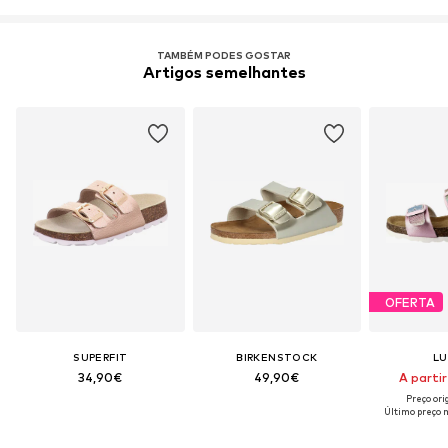
TAMBÉM PODES GOSTAR
Artigos semelhantes
OFERTA
SUPERFIT
BIRKENSTOCK
LU
34,90€
49,90€
A partir
Preço ori
Último preço m