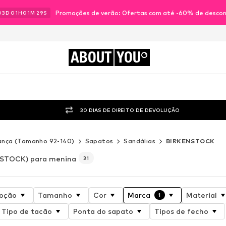
Promoções de verão: Ofertas com até -60% de desco
03
D
01
H
01
M
28
S
ABOUT
YOU
30 DIAS DE DIREITO DE DEVOLUÇÃO
ança (Tamanho 92-140)
Sapatos
Sandálias
BIRKENSTOCK
STOCK) para menina
31
oção
Tamanho
Cor
Marca
Material
1
Tipo de tacão
Ponta do sapato
Tipos de fecho