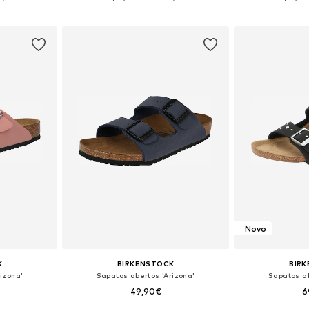
esto
Adicionar ao cesto
Adicion
Novo
K
BIRKENSTOCK
BIR
izona'
Sapatos abertos 'Arizona'
Sapatos ab
49,90€
6