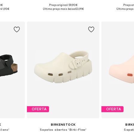
90€
Preço original: 59,90€
Preço or
7, 30, 31, 32
Tamanhos disponíveis: 28, 32, 34
Tamanhos di
:
41,93€
Último preço mais baixo:
53,91€
Último preço
esto
Adicionar ao cesto
Adicion
OFERTA
OFERTA
K
BIRKENSTOCK
BIR
ilano'
Sapatos abertos 'Birki-Flow'
Sapat