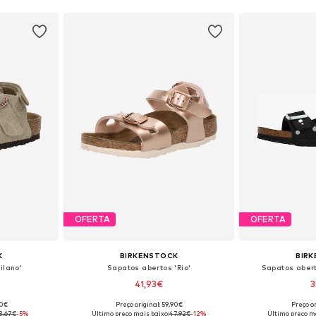
OFERTA
OFERTA
K
BIRKENSTOCK
BIR
ilano'
Sapatos abertos 'Rio'
Sapatos abert
41,93€
3
90€
Preço original: 59,90€
Preço or
0, 31, 33, 34
Tamanhos disponíveis: 27, 28, 29, 31, 32, 35
Tamanhos disponív
3,67€
-5%
Último preço mais baixo:
47,92€
-12%
Último preço ma