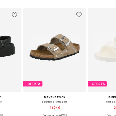
 29, 30, 31, 32
Tamanhos disponíveis: 26, 27, 28, 29, 30
Tamanhos dispon
esto
Adicionar ao cesto
Adicion
OFERTA
OFERTA
K
BIRKENSTOCK
BIR
os
Sandália 'Arizona'
Sandál
41,94€
2
90€
Preço original: 69,90€
Preço or