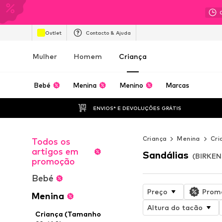
Outlet
Contacto & Ajuda
Mulher
Homem
Criança
Bebé
Menina
Menino
Marcas
ENVIOS* E DEVOLUÇÕES GRÁTIS
Criança
Menina
Cri
Todos os
artigos em
Sandálias
(BIRKEN
promoção
Bebé
Preço
Prom
Menina
Altura do tacão
Criança (Tamanho