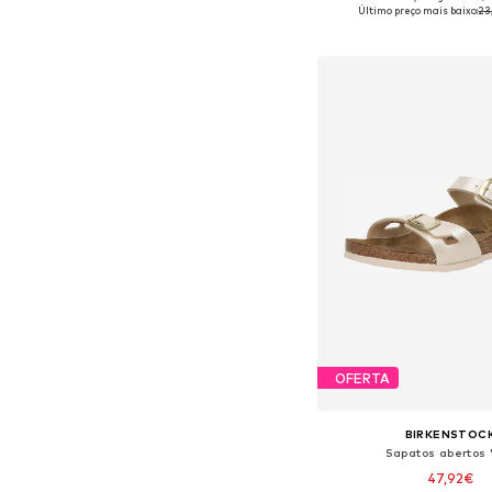
Tamanhos disponíveis:
Último preço mais baixo:
23
Adicionar ao c
OFERTA
BIRKENSTOC
Sapatos abertos '
47,92€