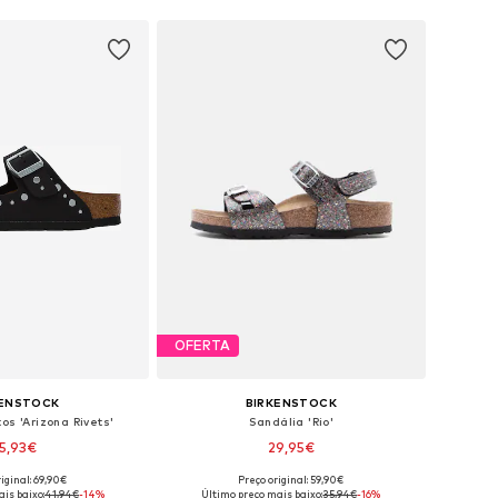
OFERTA
KENSTOCK
BIRKENSTOCK
os 'Arizona Rivets'
Sandália 'Rio'
5,93€
29,95€
iginal: 69,90€
Preço original: 59,90€
eis: 28, 29, 30, 31, 32
Tamanhos disponíveis: 28, 30, 34
is baixo:
41,94€
-14%
Último preço mais baixo:
35,94€
-16%