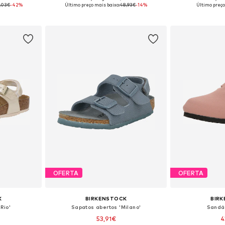
 26, 27
Tamanhos disponíveis: 29, 32
Tamanhos disp
,03€
-42%
Último preço mais baixo:
48,93€
-14%
Último preço
esto
Adicionar ao cesto
Adicion
OFERTA
OFERTA
K
BIRKENSTOCK
BIR
Rio'
Sapatos abertos 'Milano'
Sandál
53,91€
4