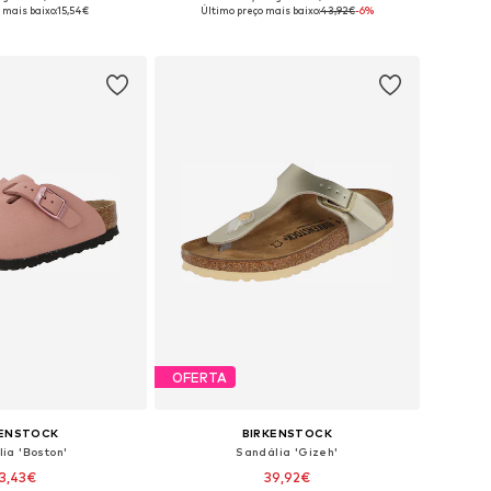
oníveis: 26, 28, 29
Tamanhos disponíveis: 27
 mais baixo:
15,54€
Último preço mais baixo:
43,92€
-6%
ar ao cesto
Adicionar ao cesto
OFERTA
KENSTOCK
BIRKENSTOCK
ia 'Boston'
Sandália 'Gizeh'
3,43€
39,92€