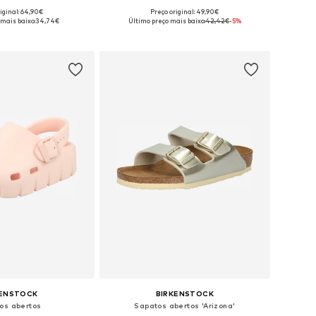
iginal: 64,90€
Preço original: 49,90€
sponíveis: 27, 34
Tamanhos disponíveis: 30, 33, 35
 mais baixo:
34,74€
Último preço mais baixo:
42,42€
-5%
ar ao cesto
Adicionar ao cesto
KENSTOCK
BIRKENSTOCK
os abertos
Sapatos abertos 'Arizona'