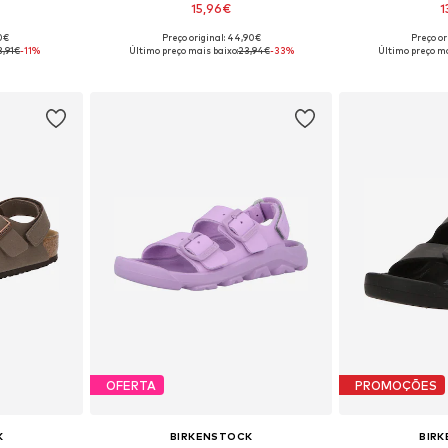
15,96€
1
90€
Preço original: 44,90€
Preço or
 28, 33
Tamanhos disponíveis: 26, 27
Tamanhos di
3,91€
-11%
Último preço mais baixo:
23,94€
-33%
Último preço ma
esto
Adicionar ao cesto
Adicion
OFERTA
PROMOÇÕES
K
BIRKENSTOCK
BIR