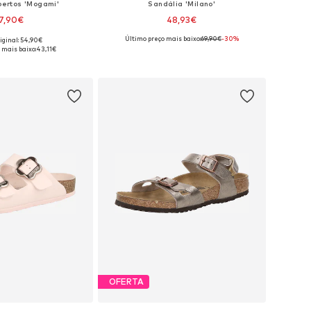
bertos 'Mogami'
Sandália 'Milano'
7,90€
48,93€
Último preço mais baixo:
69,90€
-30%
iginal: 54,90€
disponíveis: 32
Tamanhos disponíveis: 30
 mais baixo:
43,11€
ar ao cesto
Adicionar ao cesto
OFERTA