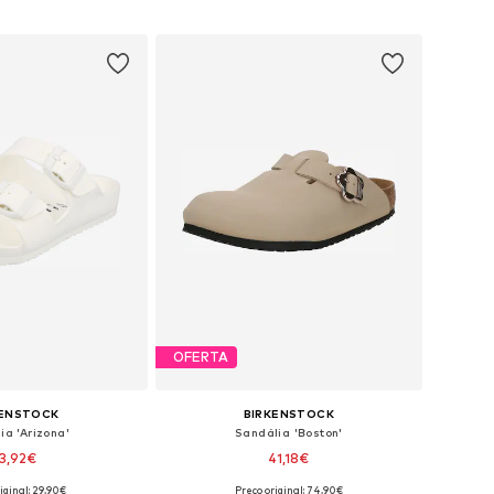
íveis: 30, 31, 32, 34
Disponível em vários tamanhos
ar ao cesto
Adicionar ao cesto
OFERTA
KENSTOCK
BIRKENSTOCK
ia 'Arizona'
Sandália 'Boston'
3,92€
41,18€
iginal: 29,90€
Preço original: 74,90€