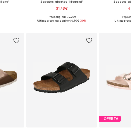
ilano'
Sapatos abertos 'Mogami'
Sapatos a
31,43€
4
Preço original: 54,90€
Preço or
1, 32, 33
Tamanhos disponíveis: 31
Tamanhos 
Último preço mais baixo:
44,90€
-30%
Último preço
esto
Adicionar ao cesto
Adicion
OFERTA