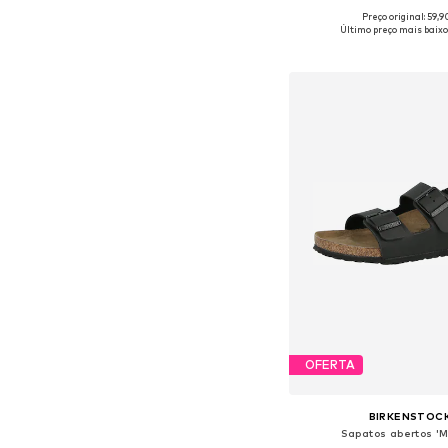
Preço original: 59,
Tamanhos disponíveis: 26, 2
Último preço mais baixo
Adicionar ao c
OFERTA
BIRKENSTOC
Sapatos abertos 'M