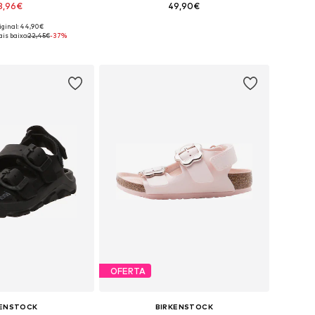
3,96€
49,90€
iginal: 44,90€
sponíveis: 26, 27
Disponível em vários tamanhos
is baixo:
22,45€
-37%
ar ao cesto
Adicionar ao cesto
OFERTA
KENSTOCK
BIRKENSTOCK