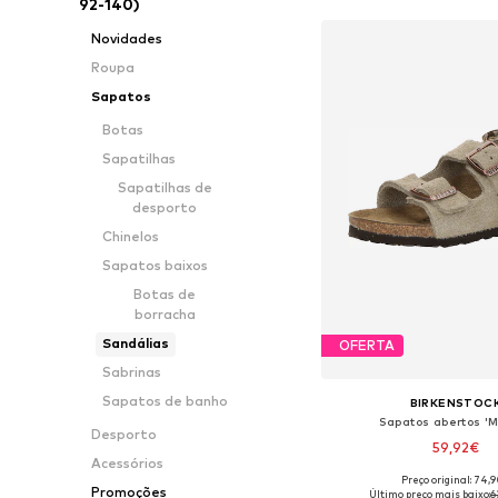
92-140)
Novidades
Roupa
Sapatos
Botas
Sapatilhas
Sapatilhas de
desporto
Chinelos
Sapatos baixos
Botas de
borracha
Sandálias
OFERTA
Sabrinas
Sapatos de banho
BIRKENSTOC
Sapatos abertos 'M
Desporto
59,92€
Acessórios
Preço original: 74,
Tamanhos disponíveis: 28, 3
Promoções
Último preço mais baixo:
6