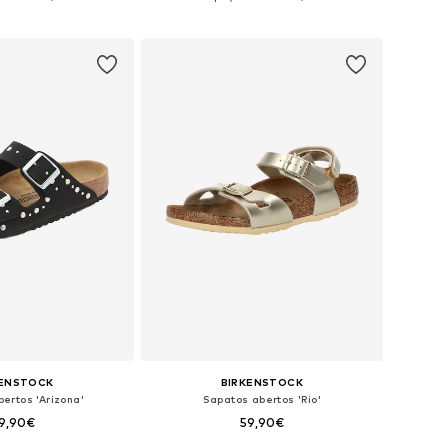
ar ao cesto
Adicionar ao cesto
KENSTOCK
BIRKENSTOCK
ertos 'Arizona'
Sapatos abertos 'Rio'
9,90€
59,90€