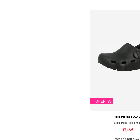
Tamanhos disponíveis: 27, 28,
Adicionar ao c
OFERTA
BIRKENSTOC
Sapatos abert
13,16€
Preço original: 44,