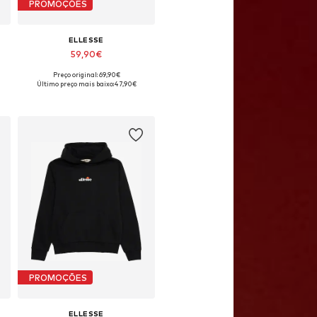
PROMOÇÕES
ELLESSE
59,90€
Preço original: 69,90€
8-134, 140-146, 152-158, 158-164
Tamanhos disponíveis: 128-134, 140-146, 152-158, 158-164
Último preço mais baixo:
47,90€
Adicionar ao cesto
PROMOÇÕES
ELLESSE