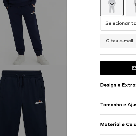
Selecionar 
O teu e-mail
Design e Extra
Simples
Tamanho e Aju
Tecido de fel
Bainha direit
Comprimento
Bainha com n
Material e Cui
Comprimento
Bolso cangur