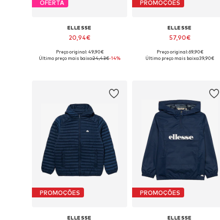
OFERTA
PROMOÇÕES
ELLESSE
ELLESSE
20,94€
57,90€
Preço original: 49,90€
Preço original: 69,90€
Tamanhos disponíveis: 152-158, 158-164
Tamanhos disponíveis: 12
Último preço mais baixo:
24,43€
-14%
Último preço mais baixo:
39,90€
Adicionar ao cesto
Adicionar ao cesto
PROMOÇÕES
PROMOÇÕES
ELLESSE
ELLESSE