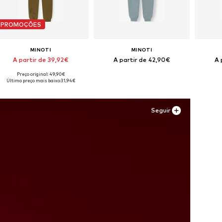
PROMOÇÕES
MINOTI
MINOTI
A partir de 39,92€
A partir de 42,90€
A 
Preço original: 49,90€
Disponível em vários tamanhos
Disponível em vários tamanhos
Dispon
Último preço mais baixo:
31,94€
Adicionar ao cesto
Adicionar ao cesto
Adi
Seguir