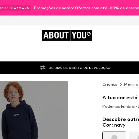
Promoções de verão: Ofertas com até -60% de desco
02
D
13
H
46
M
46
S
ABOUT
YOU
30 DIAS DE DIREITO DE DEVOLUÇÃO
Criança
Menino
A tua cor está
Podemos lembrar-te
Descobre outr
Cor
:
navy