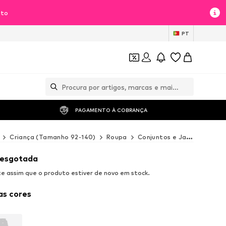
nto
PT
PAGAMENTO À COBRANÇA 
Criança (Tamanho 92-140)
Roupa
Conjuntos e Jardineiras
 esgotada
 assim que o produto estiver de novo em stock.
as cores