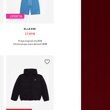
OFERTA
ELLESSE
27,89€
Preço original: 54,90€
147, 149-158, 154-164
Tamanhos disponíveis: 152-158, 158-164
Último preço mais baixo:
27,89€
Adicionar ao cesto