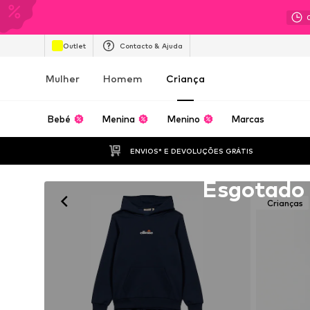
Outlet
Contacto & Ajuda
Mulher
Homem
Criança
Bebé
Menina
Menino
Marcas
ENVIOS* E DEVOLUÇÕES GRÁTIS
Infelizmente esgotado
Esgotado
Crianças