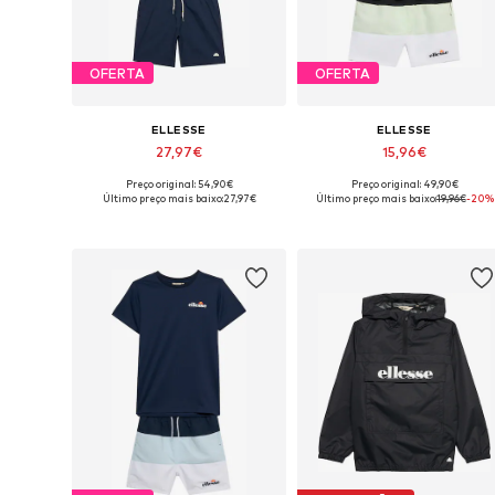
OFERTA
OFERTA
ELLESSE
ELLESSE
27,97€
15,96€
Preço original: 54,90€
Preço original: 49,90€
Tamanhos disponíveis: 152-158, 158-164
Tamanhos disponíveis: 136-
Último preço mais baixo:
27,97€
Último preço mais baixo:
19,96€
-20%
Adicionar ao cesto
Adicionar ao cesto