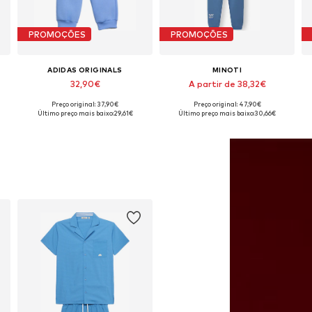
PROMOÇÕES
PROMOÇÕES
ADIDAS ORIGINALS
MINOTI
32,90€
A partir de 38,32€
Preço original: 37,90€
Preço original: 47,90€
Disponível em vários tamanhos
Disponível em vários tamanhos
Último preço mais baixo:
29,61€
Último preço mais baixo:
30,66€
Adicionar ao cesto
Adicionar ao cesto