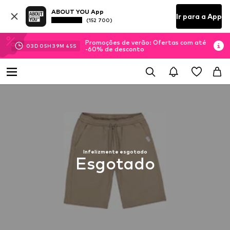
ABOUT YOU App
Ir para a App
(152 700)
Promoções de verão: Ofertas com até
03
D
05
H
39
M
45
S
-60% de desconto
Infelizmente esgotado
Esgotado