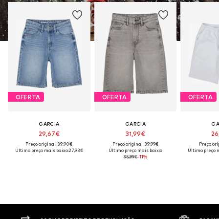
OFERTA
OFERTA
OFERTA
GARCIA
GARCIA
GA
29,67€
31,99€
26
Preço original: 39,90€
Preço original: 39,99€
Preço ori
Último preço mais baixo:
27,93€
Último preço mais baixo:
Último preço m
35,99€
-11%