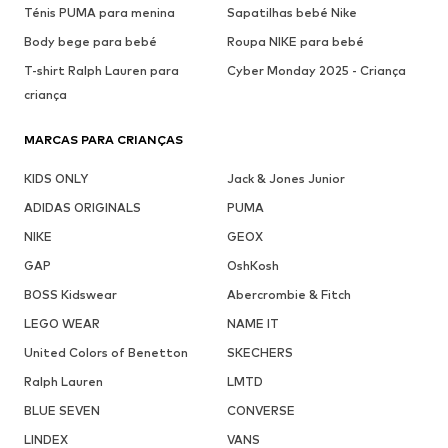
Ténis PUMA para menina
Sapatilhas bebé Nike
Body bege para bebé
Roupa NIKE para bebé
T-shirt Ralph Lauren para
Cyber Monday 2025 - Criança
criança
MARCAS PARA CRIANÇAS
KIDS ONLY
Jack & Jones Junior
ADIDAS ORIGINALS
PUMA
NIKE
GEOX
GAP
OshKosh
BOSS Kidswear
Abercrombie & Fitch
LEGO WEAR
NAME IT
United Colors of Benetton
SKECHERS
Ralph Lauren
LMTD
BLUE SEVEN
CONVERSE
LINDEX
VANS