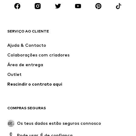
MARCAS
ADIDAS ORIGINALS
ADIDAS SPORTSWEAR
new balance
Nike Sportswear
SERVIÇO AO CLIENTE
Next
VANS
Ajuda & Contacto
CONVERSE
ADIDAS PERFORMANCE
Colaborações com criadores
Área de entrega
Outlet
Rescindir o contrato aqui
COMPRAS SEGURAS
Os teus dados estão seguros connosco
Pode usar. É de confiança