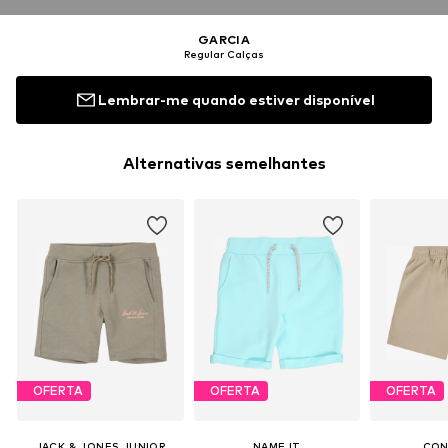
GARCIA
Regular Calças
Lembrar-me quando estiver disponível
Alternativas semelhantes
OFERTA
OFERTA
OFERTA
JACK & JONES JUNIOR
NAME IT
CON