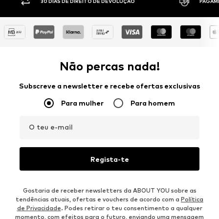
30 DIAS DE DIREITO DE DEVOLUÇÃO
PAGAM
Não percas nada!
Subscreve a newsletter e recebe ofertas exclusivas
Para mulher
Para homem
O teu e-mail
Regista-te
Gostaria de receber newsletters da ABOUT YOU sobre as
tendências atuais, ofertas e vouchers de acordo com a
Política
de Privacidade
. Podes retirar o teu consentimento a qualquer
momento, com efeitos para o futuro, enviando uma mensagem