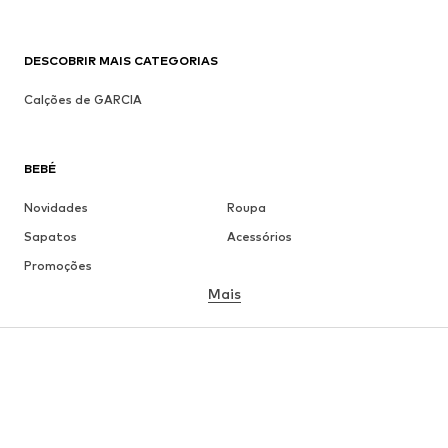
DESCOBRIR MAIS CATEGORIAS
Calções de GARCIA
BEBÉ
Novidades
Roupa
Sapatos
Acessórios
Promoções
Mais
MENINA
Criança (Tamanho 92-140)
Jovem (Tamanho 140-176)
MENINO
Criança (Tamanho 92-140)
Jovem (Tamanho 140-176)