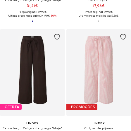
31,41€
17,96€
Preço original: 39,90€
Preço original: 59,90€
Último preço mais baixo:
34,90€
-10%
Último preço mais baixo:
17,96€
OFERTA
PROMOÇÕES
LINDEX
LINDEX
Perna larga Calças de ganga 'Maja'
Calças de pijama