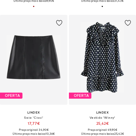
Último preço mais baixo:
9,90€
Último preço mais baixo:
31,43€
OFERTA
OFERTA
LINDEX
LINDEX
Saia 'Cissi'
Vestido 'Winny'
17,77€
25,42€
Preço original: 34,90€
Preço original: 49,90€
Último preço mais baixo:
10,36€
Último preço mais baixo:
25,42€