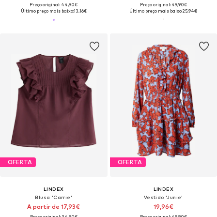
Preço original: 44,90€
Preço original: 49,90€
Último preço mais baixo:
13,16€
Último preço mais baixo:
25,94€
OFERTA
OFERTA
LINDEX
LINDEX
Blusa 'Carrie'
Vestido 'Junie'
A partir de 17,93€
19,96€
Preço original: 34,90€
Preço original: 49,90€