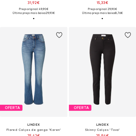
31,92€
15,33€
Preço original: 49,90€
Preço original: 29,90€
Último preço mais baixo:
29,93€
Último preço mais baixo:
8,76€
OFERTA
OFERTA
LINDEX
LINDEX
Flared Calças de ganga 'Karen'
Skinny Calças 'Tova'
25,42€
25,94€