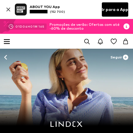
ABOUT YOU App
Ir para a App
(152 700)
Promoções de verão: Ofertas com até
01
D
04
H
01
M
14
S
-60% de desconto
Seguir