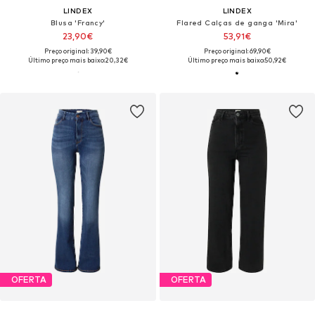
LINDEX
LINDEX
Blusa 'Francy'
Flared Calças de ganga 'Mira'
23,90€
53,91€
Preço original: 39,90€
Preço original: 69,90€
Último preço mais baixo:
20,32€
Último preço mais baixo:
50,92€
OFERTA
OFERTA