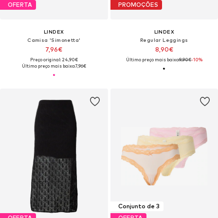
OFERTA
PROMOÇÕES
LINDEX
LINDEX
Camisa 'Simonetta'
Regular Leggings
7,96€
8,90€
Preço original: 24,90€
Último preço mais baixo:
9,90€
-10%
Último preço mais baixo:
7,96€
Conjunto de 3
OFERTA
OFERTA