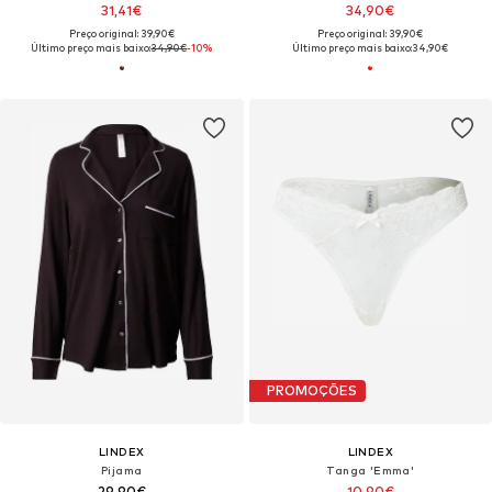
31,41€
34,90€
Preço original: 39,90€
Preço original: 39,90€
Último preço mais baixo:
34,90€
-10%
Último preço mais baixo:
34,90€
PROMOÇÕES
LINDEX
LINDEX
Pijama
Tanga 'Emma'
29,90€
10,90€