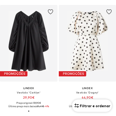
PROMOÇÕES
PROMOÇÕES
LINDEX
LINDEX
Vestido 'Caitlyn'
Vestido 'Dagny'
29,90€
44,90€
Preço original: 59,90€
Preço original: 49,90€
Filtrar e ordenar
Último preço mais baixo:
31,41€
-4%
Último preço mais baixo:
44,90€