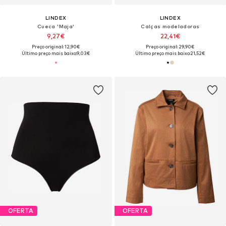
LINDEX
LINDEX
Cueca 'Maja'
Calças modeladoras
9,27€
22,41€
Preço original: 12,90€
Preço original: 29,90€
Último preço mais baixo:
9,03€
Último preço mais baixo:
21,52€
OFERTA
OFERTA