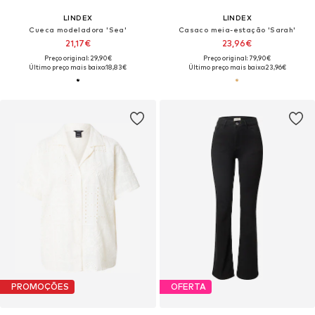
LINDEX
LINDEX
Cueca modeladora 'Sea'
Casaco meia-estação 'Sarah'
21,17€
23,96€
Preço original: 29,90€
Preço original: 79,90€
Último preço mais baixo:
18,83€
Último preço mais baixo:
23,96€
PROMOÇÕES
OFERTA