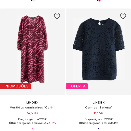
PROMOÇÕES
OFERTA
LINDEX
LINDEX
Vestidos camiseiros 'Carin'
Camisa 'Selena'
24,90€
11,16€
Preço original: 49,90€
Preço original: 39,90€
Último preço mais baixo:
25,42€
-2%
Último preço mais baixo:
11,16€