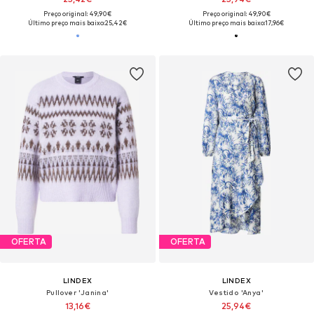
Preço original: 49,90€
Preço original: 49,90€
Último preço mais baixo:
25,42€
Último preço mais baixo:
17,96€
OFERTA
OFERTA
LINDEX
LINDEX
Pullover 'Janina'
Vestido 'Anya'
13,16€
25,94€