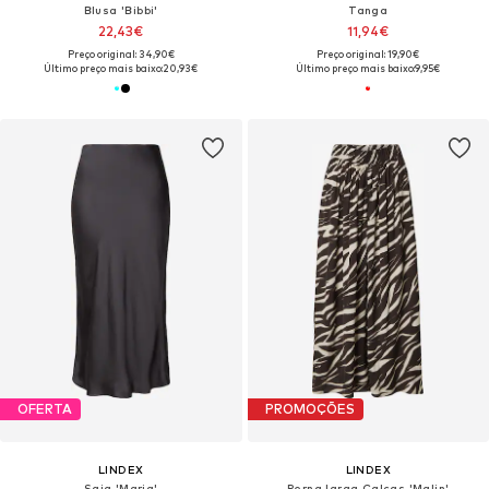
Blusa 'Bibbi'
Tanga
22,43€
11,94€
Preço original: 34,90€
Preço original: 19,90€
Último preço mais baixo:
20,93€
Último preço mais baixo:
9,95€
OFERTA
PROMOÇÕES
LINDEX
LINDEX
Saia 'Maria'
Perna larga Calças 'Malin'