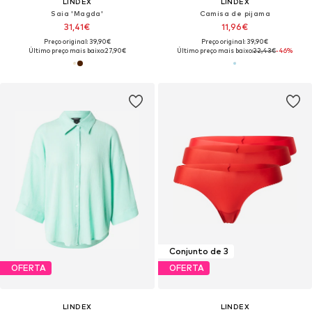
LINDEX
LINDEX
Saia 'Magda'
Camisa de pijama
31,41€
11,96€
Preço original: 39,90€
Preço original: 39,90€
Último preço mais baixo:
27,90€
Último preço mais baixo:
22,43€
-46%
Conjunto de 3
OFERTA
OFERTA
LINDEX
LINDEX