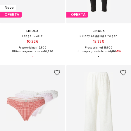
Novo
OFERTA
OFERTA
LINDEX
LINDEX
Tanga 'Lydia'
Skinny Leggings 'Vigor'
10,32€
15,22€
Preço original: 12,90€
Preço original: 19,90€
Último preço mais baixo:
10,32€
Último preço mais baixo:
16,11€
-5%