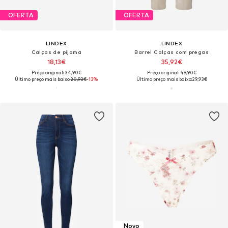
OFERTA
OFERTA
LINDEX
LINDEX
Calças de pijama
Barrel Calças com pregas
18,13€
35,92€
Preço original: 34,90€
Preço original: 49,90€
Último preço mais baixo:
20,93€
-13%
Último preço mais baixo:
29,93€
Novo