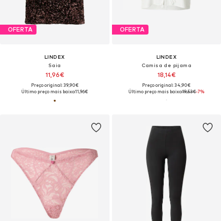
OFERTA
OFERTA
LINDEX
LINDEX
Saia
Camisa de pijama
11,96€
18,14€
Preço original: 39,90€
Preço original: 34,90€
Último preço mais baixo:
11,96€
Último preço mais baixo:
19,53€
-7%