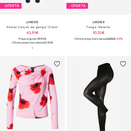
OFERTA
OFERTA
LINDEX
LINDEX
Skinny Calças de ganga 'Clara'
Tanga 'Valerie'
62,91€
10,32€
Preço original: 69,90€
Último preço mais baixo:
12,90€
-20%
Último preço mais baixo:
50,92€