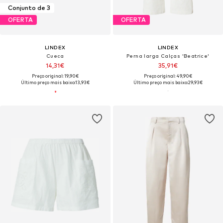
Conjunto de 3
OFERTA
OFERTA
LINDEX
LINDEX
Cueca
Perna larga Calças 'Beatrice'
14,31€
35,91€
Preço original: 19,90€
Preço original: 49,90€
Último preço mais baixo:
13,93€
Último preço mais baixo:
29,93€