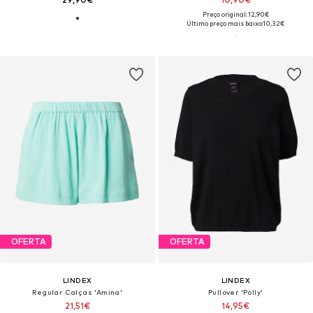
Preço original: 12,90€
Último preço mais baixo:
10,32€
OFERTA
OFERTA
LINDEX
LINDEX
Regular Calças 'Amina'
Pullover 'Polly'
21,51€
14,95€