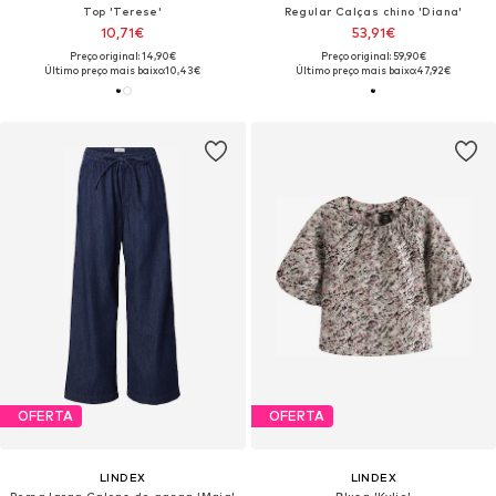
Top 'Terese'
Regular Calças chino 'Diana'
10,71€
53,91€
Preço original: 14,90€
Preço original: 59,90€
Último preço mais baixo:
10,43€
Último preço mais baixo:
47,92€
OFERTA
OFERTA
LINDEX
LINDEX
Perna larga Calças de ganga 'Maja'
Blusa 'Kylie'