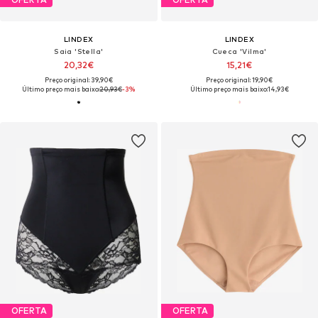
LINDEX
LINDEX
Saia 'Stella'
Cueca 'Vilma'
20,32€
15,21€
Preço original: 39,90€
Preço original: 19,90€
Último preço mais baixo:
20,93€
-3%
Último preço mais baixo:
14,93€
OFERTA
OFERTA