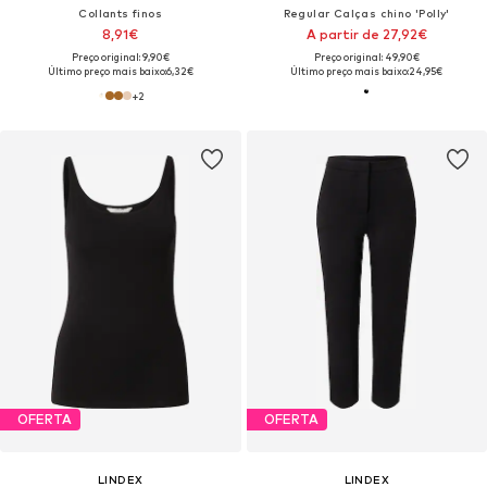
Collants finos
Regular Calças chino 'Polly'
8,91€
A partir de 27,92€
Preço original: 9,90€
Preço original: 49,90€
Último preço mais baixo:
6,32€
Último preço mais baixo:
24,95€
+
2
OFERTA
OFERTA
LINDEX
LINDEX