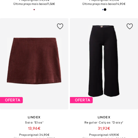
Último preço mais baixo:
11,56€
Último preço mais baixo:
14,90€
OFERTA
OFERTA
LINDEX
LINDEX
Saia 'Elsa'
Regular Calças 'Daisy'
13,96€
31,92€
Preço original: 34,90€
Preço original: 49,90€