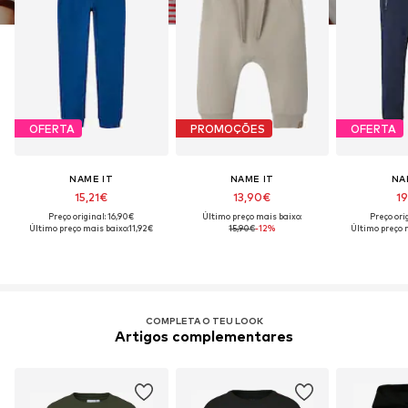
OFERTA
PROMOÇÕES
OFERTA
NAME IT
NAME IT
NA
15,21€
13,90€
19
Preço original: 16,90€
Último preço mais baixo:
Preço ori
Último preço mais baixo:
11,92€
15,90€
-12%
Último preço 
COMPLETA O TEU LOOK
Artigos complementares