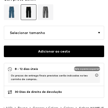
Selecionar tamanho
Adicionar ao cesto
8 - 12 dias úteis
Vale a pena esperar!
Os prazos de entrega finais previstos serão indicados no teu
carrinho de compras.
30 Dias de direito de devolução
 92-140)
Roupa
Gangas e Calças
Calças
Calças NAME IT