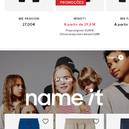
PROMOÇÕES
WE FASHION
MINOTI
WE F
27,00€
A partir de 29,61€
A partir
Preço original: 32,90€
Último preço mais baixo:
23,69€
Seguir
MAIS DE