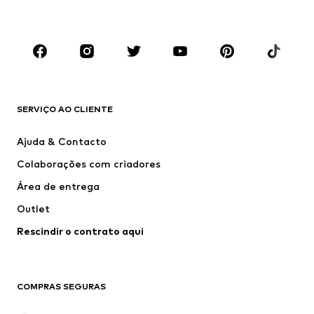
Criança (Tamanho 92-140)
Jovem (Tamanho 140-176)
MARCAS
ADIDAS ORIGINALS
ADIDAS SPORTSWEAR
new balance
Nike Sportswear
SERVIÇO AO CLIENTE
Next
VANS
Ajuda & Contacto
CONVERSE
ADIDAS PERFORMANCE
Colaborações com criadores
Área de entrega
Outlet
Rescindir o contrato aqui
COMPRAS SEGURAS