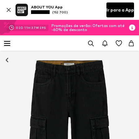
ABOUT YOU App
Ir para a App
(152 700)
Promoções de verão: Ofertas com até
02
D
11
H
37
M
58
S
-60% de desconto