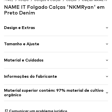
NAME IT Folgado Calças 'NKMRyan' em
Preto Denim
Design e Extras
Simples
Tamanho e Ajuste
Ganga
Denim de cor
Comprimento: Comprido/Maxi
Bainha/borda cosida
Material e Cuidados
Ajuste: Folgado
Algibeira cargo
Costura tom sobre tom
Material: 97% Algodão (de cultivo biológico), 3% Elastano
Informações do fabricante
Tecido resistente
País de origem: China
Fecho de correr
Bestseller Textilhandels GmbH
Material superior contém: 97% material de cultivo
Modering 1
Artigo n º.
NAI9vdc002000001
orgânico
22457 Hamburg
DE
Feito com:
Algodão (do cultivo orgânico)
www.bestseller.com
Prova:
Declaração do fornecedor sobre uma auditoria
Comunicar um problema jurídico