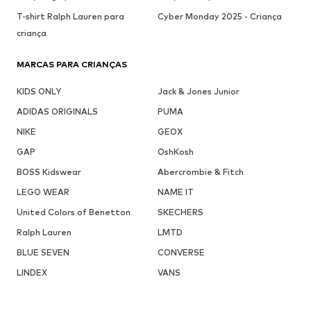
T-shirt Ralph Lauren para
Cyber Monday 2025 - Criança
criança
MARCAS PARA CRIANÇAS
KIDS ONLY
Jack & Jones Junior
ADIDAS ORIGINALS
PUMA
NIKE
GEOX
GAP
OshKosh
BOSS Kidswear
Abercrombie & Fitch
LEGO WEAR
NAME IT
United Colors of Benetton
SKECHERS
Ralph Lauren
LMTD
BLUE SEVEN
CONVERSE
LINDEX
VANS