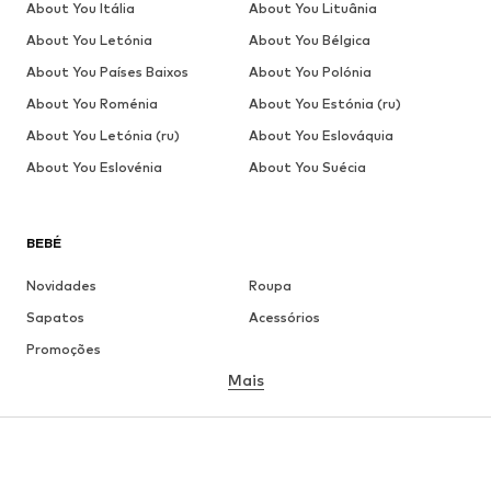
About You Itália
About You Lituânia
About You Letónia
About You Bélgica
About You Países Baixos
About You Polónia
About You Roménia
About You Estónia (ru)
About You Letónia (ru)
About You Eslováquia
About You Eslovénia
About You Suécia
BEBÉ
Novidades
Roupa
Sapatos
Acessórios
Promoções
Mais
MENINA
Criança (Tamanho 92-140)
Jovem (Tamanho 140-176)
MENINO