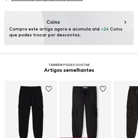
independente
Este produto contém materiais orgânicos cujo cultivo visa
preservar a saúde do solo e os ecossistemas através da
Coins
agricultura orgânica, renunciando à modificação genética
Compra este artigo agora e acumula até 
+24
 Coins 
e limitando o uso de água e fertilizantes químicos.
que podes trocar por descontos.
Saber mais
TAMBÉM PODES GOSTAR
Artigos semelhantes