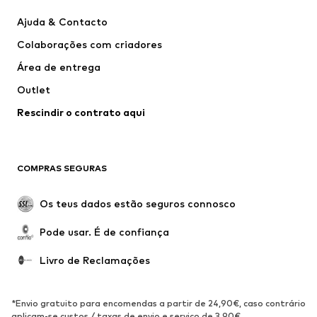
Next
VANS
Ajuda & Contacto
CONVERSE
ADIDAS PERFORMANCE
Colaborações com criadores
Área de entrega
Outlet
Rescindir o contrato aqui
COMPRAS SEGURAS
Os teus dados estão seguros connosco
Pode usar. É de confiança
Livro de Reclamações
*Envio gratuito para encomendas a partir de 24,90€, caso contrário
aplicam-se custos / taxas de envio e serviço de 3,90€.