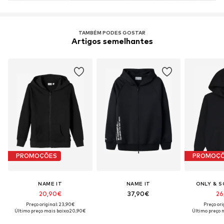
TAMBÉM PODES GOSTAR
Artigos semelhantes
PROMOÇÕES
PROMOÇ
NAME IT
NAME IT
ONLY & S
20,90€
37,90€
26
Preço original: 23,90€
Preço ori
Último preço mais baixo:
20,90€
Último preço m