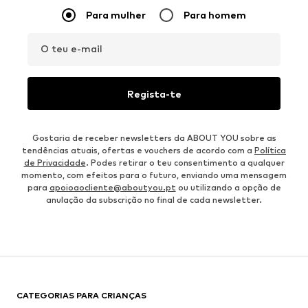
Para mulher
Para homem
O teu e-mail
Regista-te
Gostaria de receber newsletters da ABOUT YOU sobre as
tendências atuais, ofertas e vouchers de acordo com a
Política
de Privacidade
. Podes retirar o teu consentimento a qualquer
momento, com efeitos para o futuro, enviando uma mensagem
para
apoioaocliente@aboutyou.pt
ou utilizando a opção de
anulação da subscrição no final de cada newsletter.
CATEGORIAS PARA CRIANÇAS