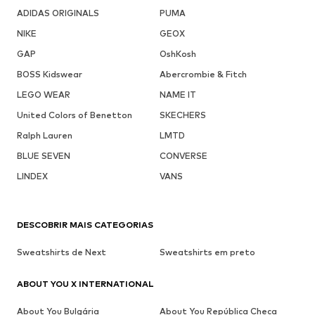
ADIDAS ORIGINALS
PUMA
NIKE
GEOX
GAP
OshKosh
BOSS Kidswear
Abercrombie & Fitch
LEGO WEAR
NAME IT
United Colors of Benetton
SKECHERS
Ralph Lauren
LMTD
BLUE SEVEN
CONVERSE
LINDEX
VANS
DESCOBRIR MAIS CATEGORIAS
Sweatshirts de Next
Sweatshirts em preto
ABOUT YOU X INTERNATIONAL
About You Bulgária
About You República Checa