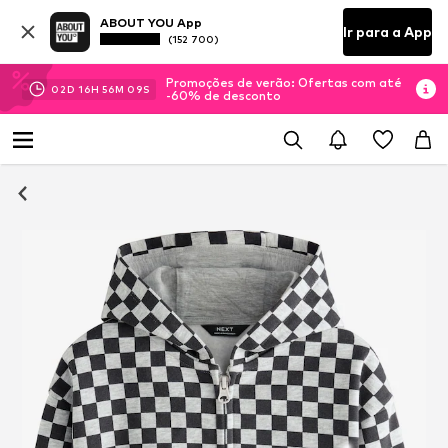
ABOUT YOU App
Ir para a App
(152 700)
Promoções de verão: Ofertas com até
02
D
16
H
56
M
08
S
-60% de desconto