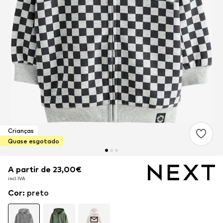
Crianças
Quase esgotado
A partir de 23,00€
A partir de 23,00€
incl. IVA
incl. IVA
Cor
:
preto