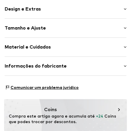
Design e Extras
Xadrez
Tamanho e Ajuste
Tecido de felpa
Com capuz
Comprimento da manga: Manga comprida
Bainha com nervuras
Material e Cuidados
Ajuste: Ajuste normal
Toque suave
Artigo n º.
NXTp0c6001000005
Material: 95% Algodão, 5% Viscose
Informações do fabricante
País de origem: Bangladesh
Next Germany GmbH
Zielstattstrasse 40
Comunicar um problema jurídico
81379 München
DE
https://zendesk.next.co.uk/hc/en-gb
Coins
Compra este artigo agora e acumula até 
+24
 Coins 
que podes trocar por descontos.