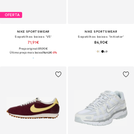
OFERTA
NIKE SPORTSWEAR
NIKE SPORTSWEAR
Sapatilhas baixas 'V5'
Sapatilhas baixas 'Initiator'
71,91€
84,90€
Preço original: 89,90€
+
9
Último preço mais baixo:
76,42€
-6%