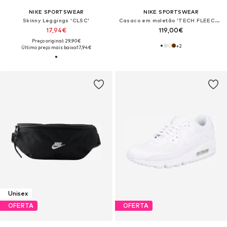
NIKE SPORTSWEAR
NIKE SPORTSWEAR
Skinny Leggings 'CLSC'
Casaco em moletão 'TECH FLEECE 2'
17,94€
119,00€
Preço original: 29,90€
+
2
Último preço mais baixo:
17,94€
Unisex
OFERTA
OFERTA