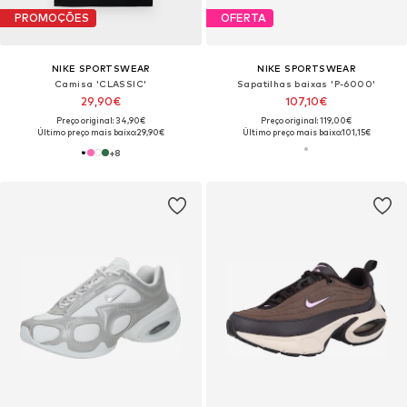
PROMOÇÕES
OFERTA
NIKE SPORTSWEAR
NIKE SPORTSWEAR
Camisa 'CLASSIC'
Sapatilhas baixas 'P-6000'
29,90€
107,10€
Preço original: 34,90€
Preço original: 119,00€
Último preço mais baixo:
29,90€
Último preço mais baixo:
101,15€
+
8