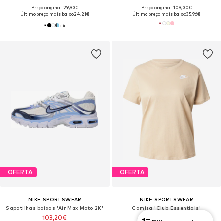
Preço original: 29,90€
Preço original: 109,00€
Último preço mais baixo:
24,21€
Último preço mais baixo:
35,96€
+
4
OFERTA
OFERTA
NIKE SPORTSWEAR
NIKE SPORTSWEAR
Sapatilhas baixas 'Air Max Moto 2K'
Camisa 'Club Essentials'
103,20€
14,94€