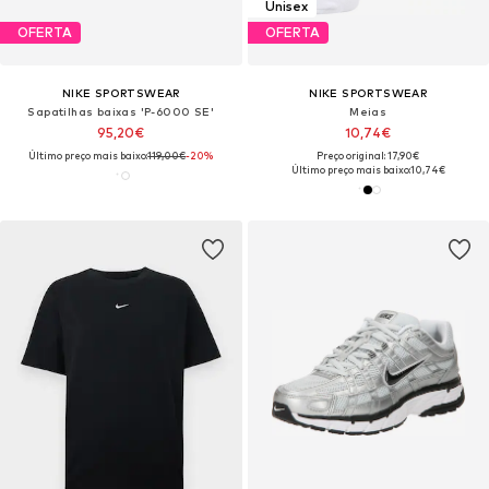
Unisex
OFERTA
OFERTA
NIKE SPORTSWEAR
NIKE SPORTSWEAR
Sapatilhas baixas 'P-6000 SE'
Meias
95,20€
10,74€
Último preço mais baixo:
119,00€
-20%
Preço original: 17,90€
Último preço mais baixo:
10,74€