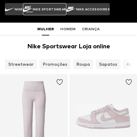
NIKE
NIKE SPORTSWEAR
NIKE ACCESSOIRES
MULHER
HOMEM
CRIANÇA
Nike Sportswear Loja online
Streetwear
Promoções
Roupa
Sapatos
Aces