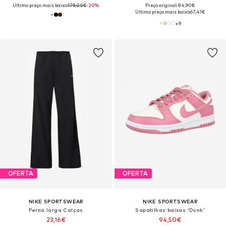
Último preço mais baixo:
179,00€
-20%
Preço original: 84,90€
Último preço mais baixo:
67,41€
+
9
OFERTA
OFERTA
NIKE SPORTSWEAR
NIKE SPORTSWEAR
Perna larga Calças
Sapatilhas baixas 'Dunk'
23,16€
94,50€