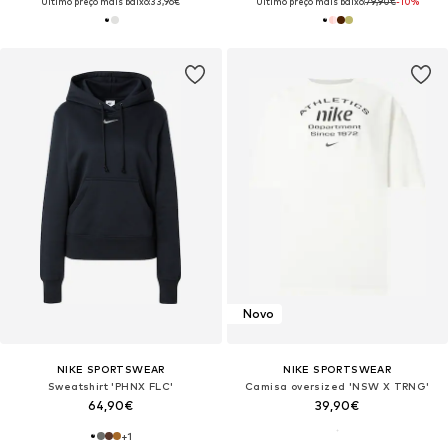
Último preço mais baixo:
33,96€
Último preço mais baixo:
79,90€
-10%
Novo
NIKE SPORTSWEAR
NIKE SPORTSWEAR
Sweatshirt 'PHNX FLC'
Camisa oversized 'NSW X TRNG'
64,90€
39,90€
+
1