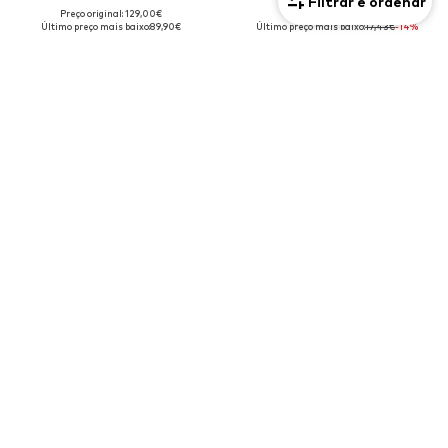
Filtrar e ordenar
Preço original: 129,00€
Preço original: 24,90€
Último preço mais baixo:
89,90€
Último preço mais baixo:
17,43€
-14%
+
8
OFERTA
NIKE SPORTSWEAR
NIKE SPORTSWEAR
Sweatshirt 'Phoenix Fleece'
Casaco em moletão 'STDO'
58,41€
64,90€