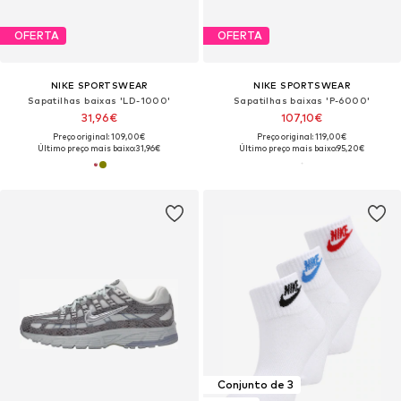
OFERTA
OFERTA
NIKE SPORTSWEAR
NIKE SPORTSWEAR
Sapatilhas baixas 'LD-1000'
Sapatilhas baixas 'P-6000'
31,96€
107,10€
Preço original: 109,00€
Preço original: 119,00€
Último preço mais baixo:
31,96€
Último preço mais baixo:
95,20€
Conjunto de 3