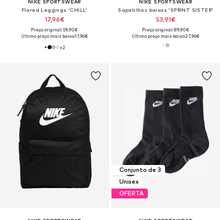
NIKE SPORTSWEAR
NIKE SPORTSWEAR
Flared Leggings 'CHILL'
Sapatilhas baixas 'SPRINT SISTER'
17,96€
53,91€
Preço original: 59,90€
Preço original: 89,90€
Último preço mais baixo:
17,96€
Último preço mais baixo:
27,96€
+
2
Conjunto de 3
Unisex
OFERTA