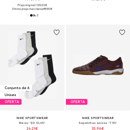
Preço original: 129,00€
Último preço mais baixo:
99,90€
+
7
Conjunto de 6
Unisex
OFERTA
OFERTA
NIKE SPORTSWEAR
NIKE SPORTSWEAR
Meias 'ED ELVD'
Sapatilhas baixas 'T90'
24,21€
35,96€