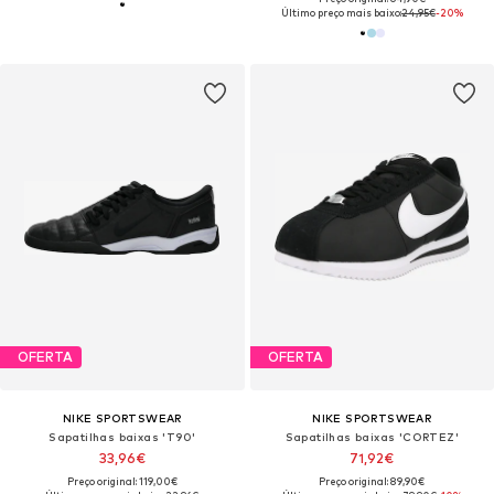
Último preço mais baixo:
24,95€
-20%
OFERTA
OFERTA
NIKE SPORTSWEAR
NIKE SPORTSWEAR
Sapatilhas baixas 'T90'
Sapatilhas baixas 'CORTEZ'
33,96€
71,92€
Preço original: 119,00€
Preço original: 89,90€