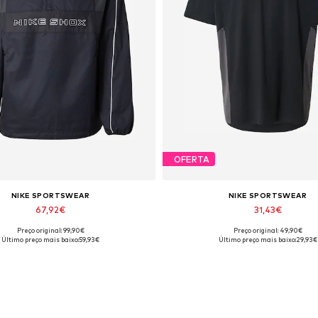
OFERTA
NIKE SPORTSWEAR
NIKE SPORTSWEAR
67,92€
31,43€
Preço original: 99,90€
Preço original: 49,90€
hos disponíveis: S, M, L, XL, XXL
Tamanhos disponíveis: XS, M, L
Último preço mais baixo:
59,93€
Último preço mais baixo:
29,93€
Adicionar ao cesto
Adicionar ao cesto