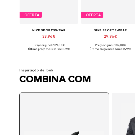
OFERTA
OFERTA
NIKE SPORTSWEAR
NIKE SPORTSWEAR
33,96€
29,96€
+
4
+
4
Preço original: 109,00€
Preço original: 109,00€
Disponível em vários tamanhos
Disponível em vários tamanhos
Último preço mais baixo:
33,96€
Último preço mais baixo:
35,96€
Adicionar ao cesto
Adicionar ao cesto
Inspiração de look
COMBINA COM