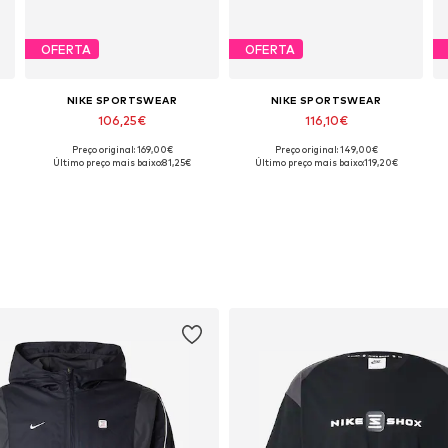
OFERTA
OFERTA
NIKE SPORTSWEAR
NIKE SPORTSWEAR
106,25€
116,10€
Preço original: 169,00€
Preço original: 149,00€
Disponível em vários tamanhos
Disponível em vários tamanhos
Último preço mais baixo:
81,25€
Último preço mais baixo:
119,20€
Adicionar ao cesto
Adicionar ao cesto