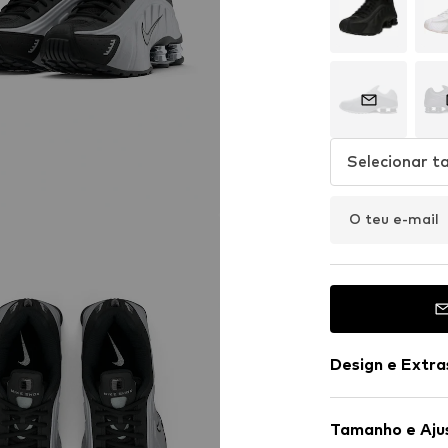
Selecionar 
O teu e-mail
Design e Extra
Estampado c
Tamanho e Aju
Imitação de 