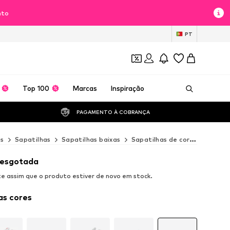
nto
PT
Top 100
Marcas
Inspiração
PAGAMENTO À COBRANÇA 
s
Sapatilhas
Sapatilhas baixas
Sapatilhas de corrida
Sapa
 esgotada
 assim que o produto estiver de novo em stock.
as cores