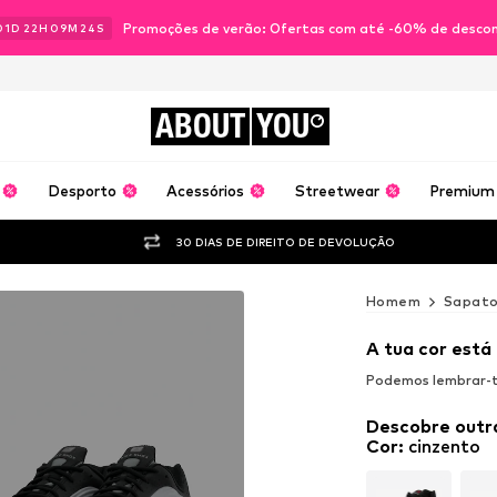
Promoções de verão: Ofertas com até -60% de desco
01
D
22
H
09
M
22
S
ABOUT
YOU
Desporto
Acessórios
Streetwear
Premium
30 DIAS DE DIREITO DE DEVOLUÇÃO
Homem
Sapato
A tua cor está
Podemos lembrar-te
Descobre outr
Cor
:
cinzento