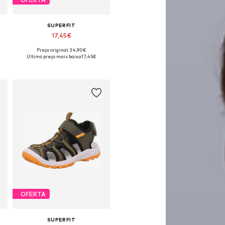
SUPERFIT
17,45€
Preço original: 34,90€
Tamanhos disponíveis: 24, 26, 27, 28
Último preço mais baixo:
17,45€
Adicionar ao cesto
OFERTA
SUPERFIT