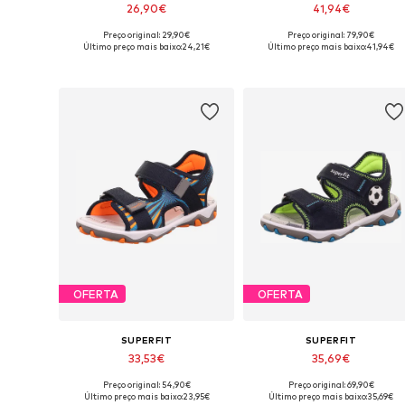
26,90€
41,94€
Preço original: 29,90€
Preço original: 79,90€
Disponível em vários tamanhos
Tamanhos disp
Último preço mais baixo:
24,21€
Último preço mais baixo:
41,94€
Adicionar ao cesto
Adicionar ao cesto
OFERTA
OFERTA
SUPERFIT
SUPERFIT
33,53€
35,69€
Preço original: 54,90€
Preço original: 69,90€
Disponível em vários tamanhos
Tamanhos disponíveis: 26, 27, 28
Último preço mais baixo:
23,95€
Último preço mais baixo:
35,69€