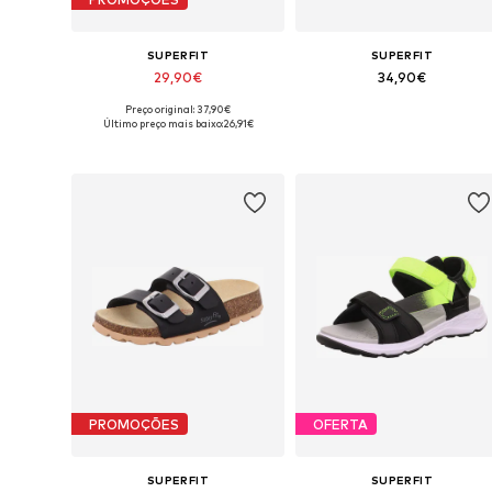
SUPERFIT
SUPERFIT
29,90€
34,90€
Preço original: 37,90€
Disponível em vários tamanhos
Disponível em vários tamanhos
Último preço mais baixo:
26,91€
Adicionar ao cesto
Adicionar ao cesto
PROMOÇÕES
OFERTA
SUPERFIT
SUPERFIT