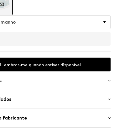
tamanho
Lembrar-me quando estiver disponível
s
couro
dados
ada
il
Material superior: Sintético, Têxtil
o fabricante
teriais
Material interior/Sola de cobertura: Sintético, Têxtil