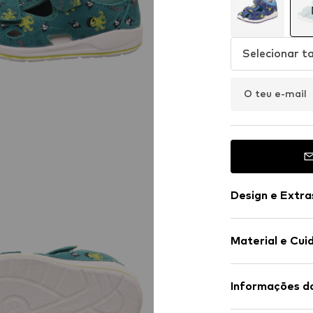
Selecionar 
O teu e-mail
Design e Extra
Imitação de 
Material e Cui
Peeptoe
Sola acolcho
Sola com perf
Informações d
Mistura de ma