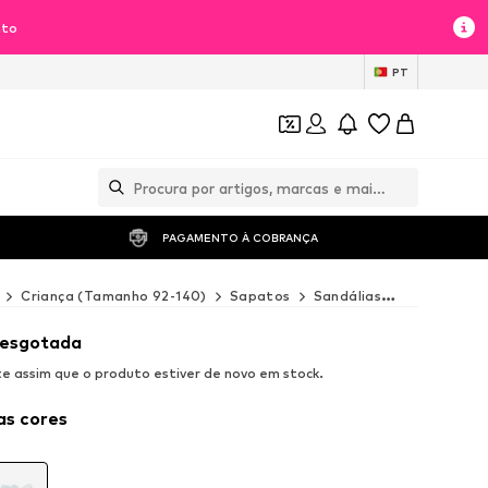
nto
PT
PAGAMENTO À COBRANÇA 
Criança (Tamanho 92-140)
Sapatos
Sandálias
Sandálias 
 esgotada
 assim que o produto estiver de novo em stock.
as cores