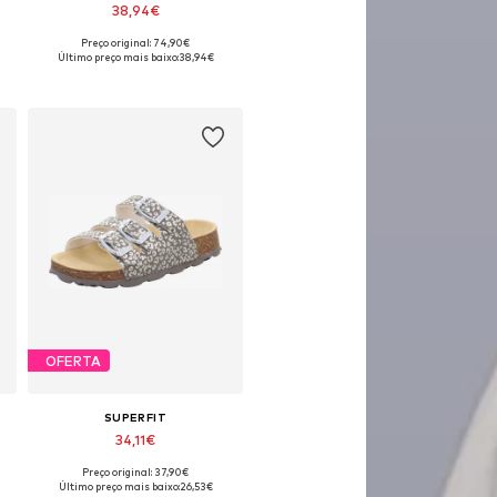
38,94€
Preço original: 74,90€
oníveis: 27, 29, 31, 34, 42
Tamanhos disponíveis: 27, 29, 31, 32
Último preço mais baixo:
38,94€
Adicionar ao cesto
OFERTA
SUPERFIT
34,11€
Preço original: 37,90€
, 32
Disponível em vários tamanhos
Último preço mais baixo:
26,53€