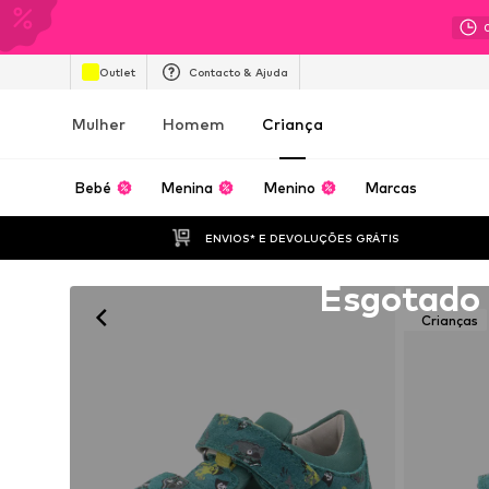
Outlet
Contacto & Ajuda
Mulher
Homem
Criança
Bebé
Menina
Menino
Marcas
ENVIOS* E DEVOLUÇÕES GRÁTIS
Infelizmente esgotado
Esgotado
Crianças