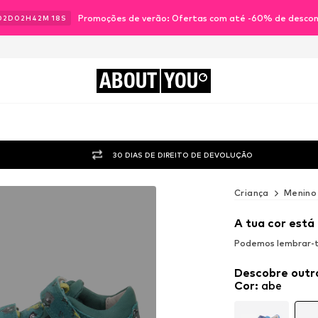
Promoções de verão: Ofertas com até -60% de desco
02
D
02
H
42
M
16
S
ABOUT
YOU
30 DIAS DE DIREITO DE DEVOLUÇÃO
Criança
Menino
A tua cor está
Podemos lembrar-te
Descobre outr
Cor
:
abe