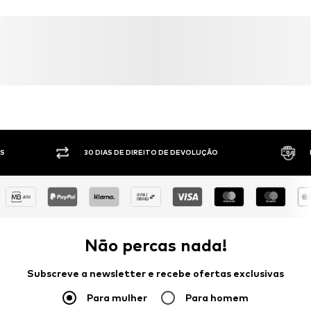
30 DIAS DE DIREITO DE DEVOLUÇÃO
PAGAM
Não percas nada!
Subscreve a newsletter e recebe ofertas exclusivas
Para mulher
Para homem