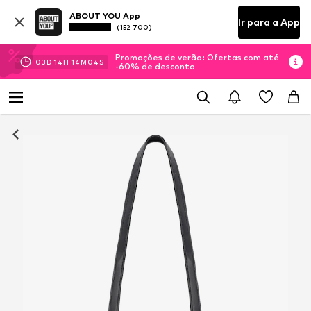
ABOUT YOU App
Ir para a App
(152 700)
Promoções de verão: Ofertas com até
03
D
14
H
14
M
04
S
-60% de desconto