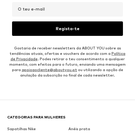
O teu e-mail
Regista-te
Gostaria de receber newsletters da ABOUT YOU sobre as
tendências atuais, ofertas e vouchers de acordo com a
Política
de Privacidade
. Podes retirar o teu consentimento a qualquer
momento, com efeitos para o futuro, enviando uma mensagem
para
apoioaocliente@aboutyou.pt
ou utilizando a opção de
anulação da subscrição no final de cada newsletter.
CATEGORIAS PARA MULHERES
Sapatilhas Nike
Anéis prata