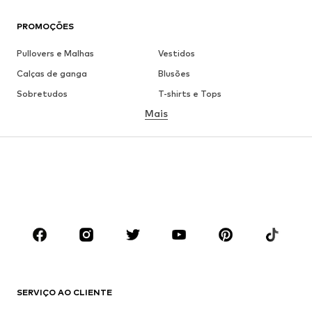
PROMOÇÕES
Pullovers e Malhas
Vestidos
Calças de ganga
Blusões
Sobretudos
T-shirts e Tops
Mais
Calças
Roupa interior
Saias
Blusas e Túnicas
Camisolas
Blazers
Roupa de banho
Macacões
Tamanhos grandes
Roupa de maternidade
Sapatos
Desporto
Acessórios
Premium
ROUPA
SERVIÇO AO CLIENTE
Novidades
Trending