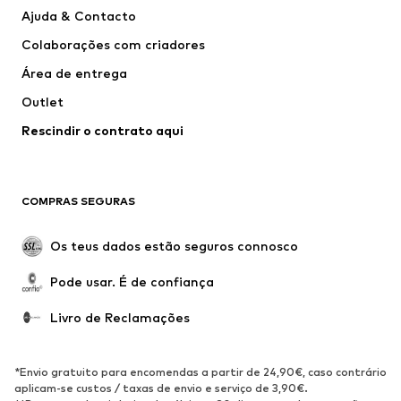
Vestidos
Calças e Calções de ganga
Ajuda & Contacto
T-shirts e Tops
Calças e Calções
Colaborações com criadores
Casacos
Pullovers e Malhas
Área de entrega
Roupa interior
Blusas e Túnicas
Outlet
Sobretudos
Saias
Rescindir o contrato aqui
Roupa de banho
Sweatshirts e Hoodies
Blazers e coletes
Macacões
Tamanhos grandes
Maternidade
COMPRAS SEGURAS
Ocasiões
Exclusivo
Upcycling
Os teus dados estão seguros connosco
SAPATOS
Pode usar. É de confiança
Novidades
Trending
Livro de Reclamações
Sapatilhas
Botins
Sapatos Clássicos e Saltos
Botas
*Envio gratuito para encomendas a partir de 24,90€, caso contrário
altos
aplicam-se custos / taxas de envio e serviço de 3,90€.