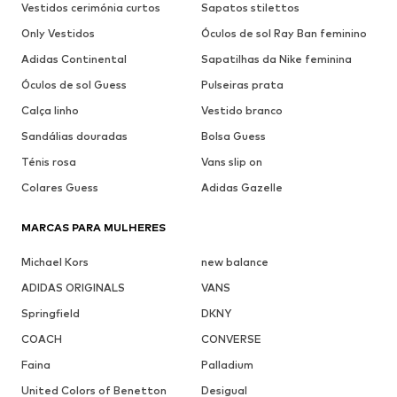
Vestidos cerimónia curtos
Sapatos stilettos
Only Vestidos
Óculos de sol Ray Ban feminino
Adidas Continental
Sapatilhas da Nike feminina
Óculos de sol Guess
Pulseiras prata
Calça linho
Vestido branco
Sandálias douradas
Bolsa Guess
Ténis rosa
Vans slip on
Colares Guess
Adidas Gazelle
MARCAS PARA MULHERES
Michael Kors
new balance
ADIDAS ORIGINALS
VANS
Springfield
DKNY
COACH
CONVERSE
Faina
Palladium
United Colors of Benetton
Desigual