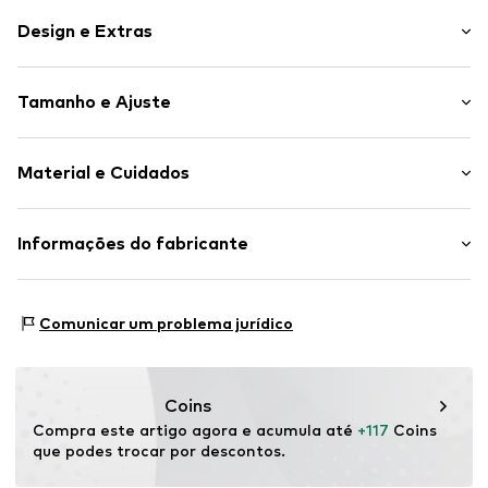
Design e Extras
Simples
Tamanho e Ajuste
Compartimento principal espaçoso
Compartimento com fecho de correr interior
Comprimento da alça: Alça pequena
Pés de apoio
Material e Cuidados
Fecho de correr
Artigo n º.
5907871526798
Material superior: Poliuretano - PU (reciclado)
Informações do fabricante
Material interior: Poliéster - PES
Motion E-Commerce
País de origem: China
Osterfeldstraße 12-14
Comunicar um problema jurídico
22529 Hamburg
DE
motion-fashion.de/
Coins
Compra este artigo agora e acumula até 
+117
 Coins 
que podes trocar por descontos.