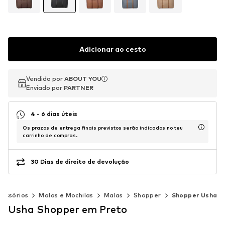
Adicionar ao cesto
Vendido por
Vendido por
ABOUT YOU
ABOUT YOU
Enviado por
Enviado por
PARTNER
PARTNER
4 - 6 dias úteis
Os prazos de entrega finais previstos serão indicados no teu
carrinho de compras.
30 Dias de direito de devolução
cessórios
Malas e Mochilas
Malas
Shopper
Shopper Usha
Usha Shopper em Preto