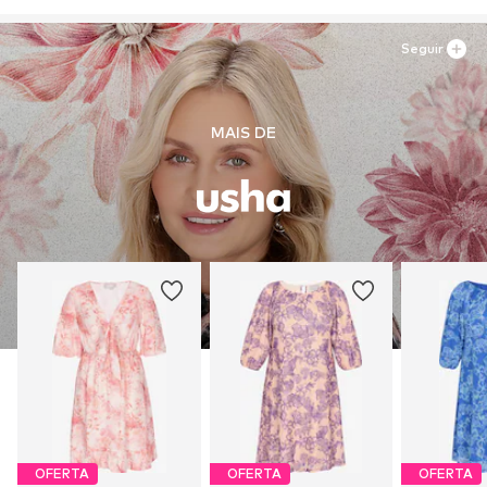
DE
motion-fashion.de/
Seguir
MAIS DE
OFERTA
OFERTA
OFERTA