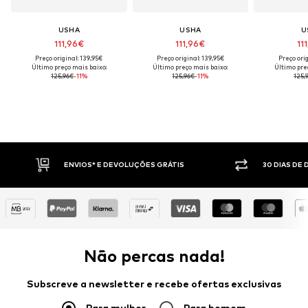
USHA
USHA
U
111,96€
111,96€
11
Preço original: 139,95€
Preço original: 139,95€
Preço orig
Último preço mais baixo:
Último preço mais baixo:
Último pre
125,96€
-11%
125,96€
-11%
125,
ENVIOS* E DEVOLUÇÕES GRÁTIS
30 DIAS DE
Não percas nada!
Subscreve a newsletter e recebe ofertas exclusivas
Para mulher
Para homem