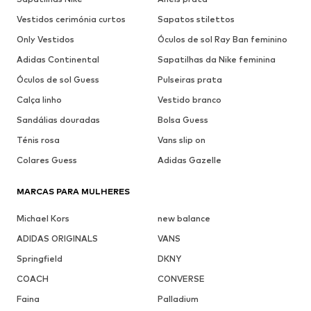
Vestidos cerimónia curtos
Sapatos stilettos
Only Vestidos
Óculos de sol Ray Ban feminino
Adidas Continental
Sapatilhas da Nike feminina
Óculos de sol Guess
Pulseiras prata
Calça linho
Vestido branco
Sandálias douradas
Bolsa Guess
Ténis rosa
Vans slip on
Colares Guess
Adidas Gazelle
MARCAS PARA MULHERES
Michael Kors
new balance
ADIDAS ORIGINALS
VANS
Springfield
DKNY
COACH
CONVERSE
Faina
Palladium