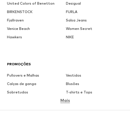
United Colors of Benetton
Desigual
BIRKENSTOCK
FURLA
Fjallraven
Salsa Jeans
Venice Beach
Women Secret
Hawkers
NIKE
PROMOÇÕES
Pullovers e Malhas
Vestidos
Calças de ganga
Blusões
Sobretudos
T-shirts e Tops
Mais
Calças
Roupa interior
Saias
Blusas e Túnicas
Camisolas
Blazers
Roupa de banho
Macacões