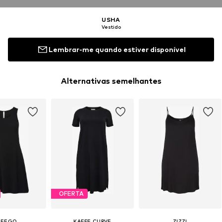
USHA
Vestido
Lembrar-me quando estiver disponível
Alternativas semelhantes
OFERTA
HEEGO
KAFFE CURVE
ZIZZI