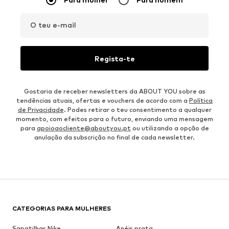
O teu e-mail
Regista-te
Gostaria de receber newsletters da ABOUT YOU sobre as
tendências atuais, ofertas e vouchers de acordo com a
Política
de Privacidade
. Podes retirar o teu consentimento a qualquer
momento, com efeitos para o futuro, enviando uma mensagem
para
apoioaocliente@aboutyou.pt
ou utilizando a opção de
anulação da subscrição no final de cada newsletter.
CATEGORIAS PARA MULHERES
Sapatilhas Nike
Anéis prata