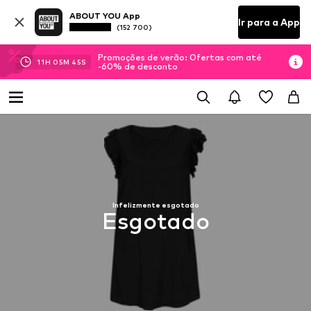
ABOUT YOU App
Ir para a App
(152 700)
Promoções de verão: Ofertas com até
11
H
05
M
44
S
-60% de desconto
Infelizmente esgotado
Esgotado