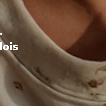
o
dois