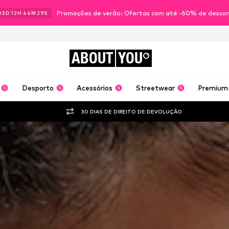
Promoções de verão: Ofertas com até -60% de desco
03
D
12
H
44
M
24
S
ABOUT
YOU
Desporto
Acessórios
Streetwear
Premium
30 DIAS DE DIREITO DE DEVOLUÇÃO