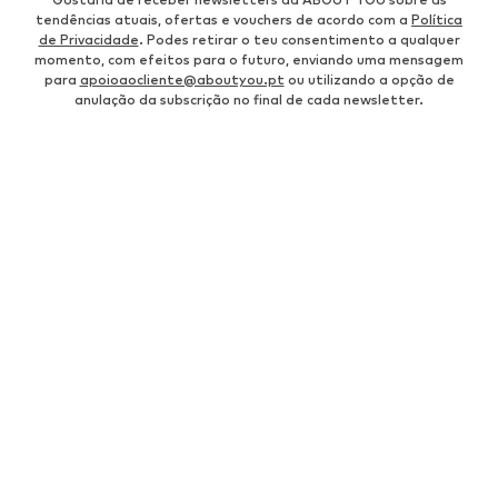
tendências atuais, ofertas e vouchers de acordo com a
Política
de Privacidade
. Podes retirar o teu consentimento a qualquer
momento, com efeitos para o futuro, enviando uma mensagem
para
apoioaocliente@aboutyou.pt
ou utilizando a opção de
anulação da subscrição no final de cada newsletter.
CATEGORIAS PARA MULHERES
Sapatilhas Nike
Anéis prata
Vestidos cerimónia curtos
Sapatos stilettos
Only Vestidos
Óculos de sol Ray Ban feminino
Adidas Continental
Sapatilhas da Nike feminina
Óculos de sol Guess
Pulseiras prata
Calça linho
Vestido branco
Sandálias douradas
Bolsa Guess