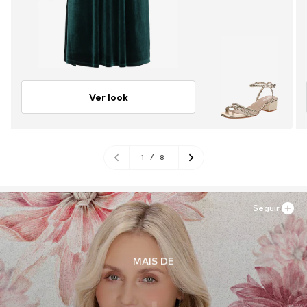
Ver look
1
/
8
Seguir
MAIS DE