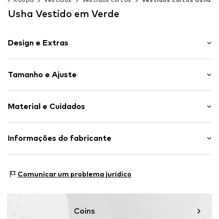
Usha Vestido em Verde
Design e Extras
Simples
Tamanho e Ajuste
Gola em V
Mangas balão
Comprimento da manga: Manga comprida
Atacadores
Material e Cuidados
Comprimento: Até aos joelhos
Ajuste: Ajuste solto
Artigo n º.
4068604083115
Material: 97% Poliéster - PES, 3% Elastano
Informações do fabricante
Tabela de tamanhos
País de origem: China
Motion E-Commerce
Osterfeldstraße 12-14
Comunicar um problema jurídico
22529 Hamburg
DE
motion-fashion.de/
Coins