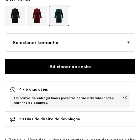
Selecionar tamanho
Adicionar ao cesto
4 - 6 dias úteis
Os prazos de entrega finais previstos serão indicados no teu
carrinho de compras.
30 Dias de direito de devolução
er
Roupa
Vestidos
Vestidos curtos
Vestidos curtos Usha