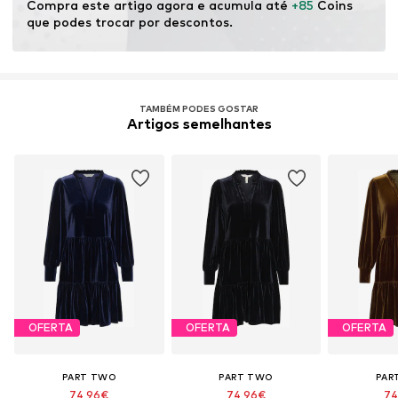
Compra este artigo agora e acumula até 
+85
 Coins 
que podes trocar por descontos.
TAMBÉM PODES GOSTAR
Artigos semelhantes
OFERTA
OFERTA
OFERTA
PART TWO
PART TWO
PAR
74,96€
74,96€
74