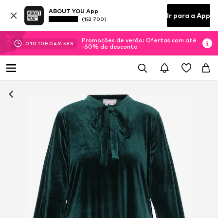
ABOUT YOU App
Ir para a App
(152 700)
Promoções de verão: Ofertas com até
01
D
10
H
04
M
58
S
-60% de desconto