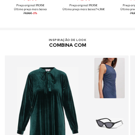
Preço original: 99,95€
Preço original: 99,95€
Preço ori
Último preço mais baixo:
Último preço mais baixo:
74,96€
Último pre
79,96€
-6%
79,
INSPIRAÇÃO DE LOOK
COMBINA COM