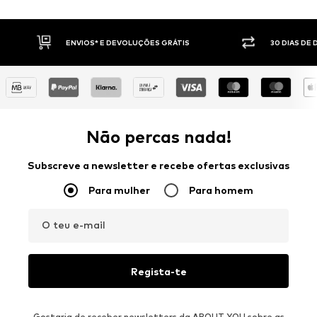
ENVIOS* E DEVOLUÇÕES GRÁTIS
30 DIAS DE
Não percas nada!
Subscreve a newsletter e recebe ofertas exclusivas
Para mulher
Para homem
O teu e-mail
Regista-te
Gostaria de receber newsletters da ABOUT YOU sobre as