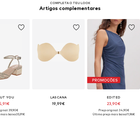
COMPLETA O TEU LOOK
Artigos complementares
PROMOÇÕES
UT YOU
LASCANA
EDITED
5,91€
19,99€
23,90€
iginal: 39,90€
Preço original: 34,90€
 mais baixo:
35,91€
Último preço mais baixo:
11,96€