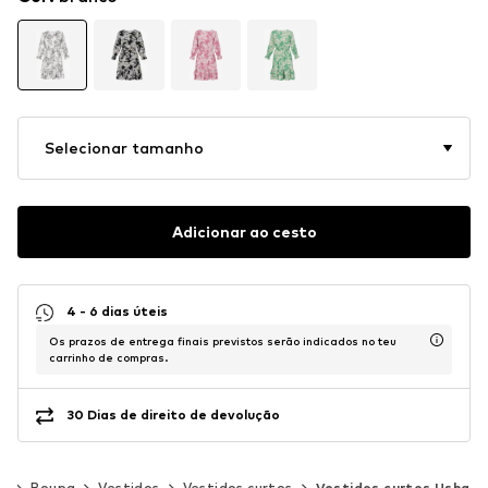
Selecionar tamanho
Adicionar ao cesto
4 - 6 dias úteis
Os prazos de entrega finais previstos serão indicados no teu
carrinho de compras.
30 Dias de direito de devolução
er
Roupa
Vestidos
Vestidos curtos
Vestidos curtos Usha