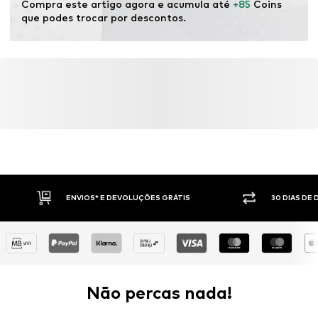
Compra este artigo agora e acumula até 
+85
 Coins 
que podes trocar por descontos.
ENVIOS* E DEVOLUÇÕES GRÁTIS
30 DIAS DE
Não percas nada!