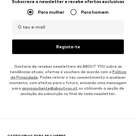
Subscreve a newsletter e recebe ofertas exclusivas
Para mulher
Para homem
O teu e-mail
Regista-te
Gostaria de receber newsletters da ABOUT YOU sobre as
tendências atuais, ofertas e vouchers de acordo com a
Política
de Privacidade
. Podes retirar o teu consentimento a qualquer
momento, com efeitos para o futuro, enviando uma mensagem
para
apoioaocliente@aboutyou.pt
ou utilizando a opção de
anulação da subscrição no final de cada newsletter.
CATEGORIAS PARA MULHERES