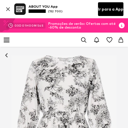
ABOUT YOU App
Ir para a App
(152 700)
Promoções de verão: Ofertas com até
03
D
01
H
00
M
54
S
-60% de desconto