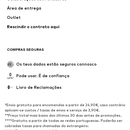
Casacos
Pullovers e Malhas
Área de entrega
Roupa interior
Blusas e Túnicas
Outlet
Sobretudos
Saias
Rescindir o contrato aqui
Roupa de banho
Sweatshirts e Hoodies
Blazers e coletes
Macacões
Tamanhos grandes
Maternidade
COMPRAS SEGURAS
Ocasiões
Exclusivo
Upcycling
Os teus dados estão seguros connosco
SAPATOS
Pode usar. É de confiança
Novidades
Trending
Livro de Reclamações
Sapatilhas
Botins
Sapatos Clássicos e Saltos
Botas
*Envio gratuito para encomendas a partir de 24,90€, caso contrário
altos
aplicam-se custos / taxas de envio e serviço de 3,90€.
**Preço total mais baixo dos últimos 30 dias antes de promoções.
Sandálias
Sapatos baixos
****Gratuito a partir de todas as redes portuguesas. Poderão ser
cobradas taxas para chamadas do estrangeiro.
Sapatilhas de desporto
Sabrinas