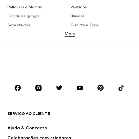
Pullovers e Malhas
Vestidos
Calças de ganga
Blusões
Sobretudos
T-shirts e Tops
Mais
Calças
Roupa interior
Saias
Blusas e Túnicas
Camisolas
Blazers
Roupa de banho
Macacões
Tamanhos grandes
Roupa de maternidade
Sapatos
Desporto
Acessórios
Premium
ROUPA
SERVIÇO AO CLIENTE
Novidades
Trending
Vestidos
Calças e Calções de ganga
Ajuda & Contacto
T-shirts e Tops
Calças e Calções
Colaborações com criadores