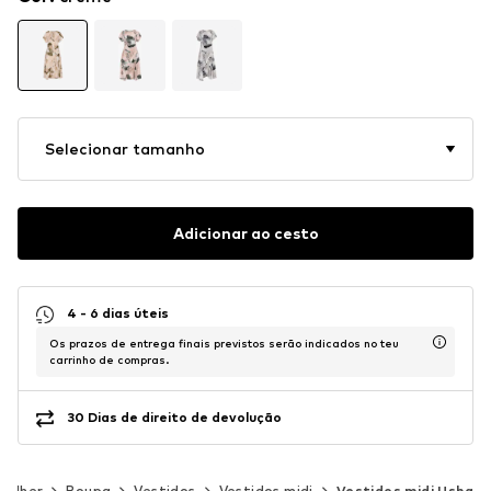
Selecionar tamanho
Adicionar ao cesto
4 - 6 dias úteis
Os prazos de entrega finais previstos serão indicados no teu
carrinho de compras.
30 Dias de direito de devolução
Mulher
Roupa
Vestidos
Vestidos midi
Vestidos midi Usha