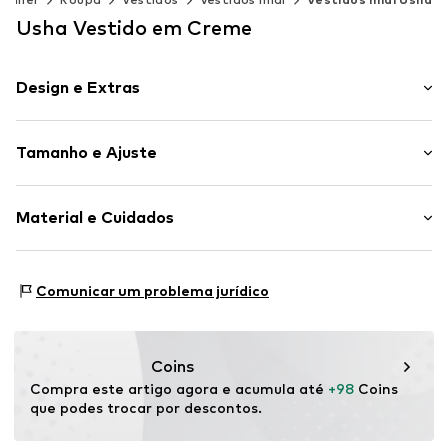
Usha Vestido em Creme
Design e Extras
Gola de barco
Tamanho e Ajuste
Pregas
Design traçado
Comprimento da manga: Manga curta
Manga curta
Material e Cuidados
Comprimento: Comprimento 3/4
Decote com bordas
Ajuste: Ajuste normal
Padrão All-Over
Material: 100% Poliéster - PES
Tecido fluído
Tabela de tamanhos
Comunicar um problema jurídico
País de origem: China
Peso leve
Artigo n º.
5907189906619
Coins
Compra este artigo agora e acumula até 
+98
 Coins 
que podes trocar por descontos.