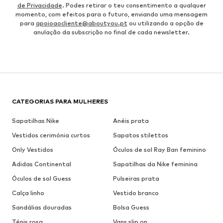
de Privacidade
. Podes retirar o teu consentimento a qualquer
momento, com efeitos para o futuro, enviando uma mensagem
para
apoioaocliente@aboutyou.pt
ou utilizando a opção de
anulação da subscrição no final de cada newsletter.
CATEGORIAS PARA MULHERES
Sapatilhas Nike
Anéis prata
Vestidos cerimónia curtos
Sapatos stilettos
Only Vestidos
Óculos de sol Ray Ban feminino
Adidas Continental
Sapatilhas da Nike feminina
Óculos de sol Guess
Pulseiras prata
Calça linho
Vestido branco
Sandálias douradas
Bolsa Guess
Ténis rosa
Vans slip on