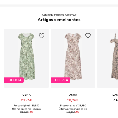
TAMBÉM PODES GOSTAR
Artigos semelhantes
OFERTA
OFERTA
USHA
USHA
LA
111,96€
111,96€
64
Preço original: 139,95€
Preço original: 139,95€
Último preço mais baixo:
Último preço mais baixo:
118,96€
-5%
118,96€
-5%