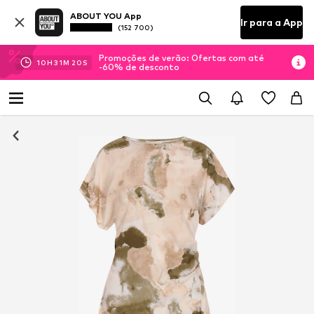
ABOUT YOU App
Ir para a App
(152 700)
Promoções de verão: Ofertas com até
10
H
31
M
20
S
-60% de desconto