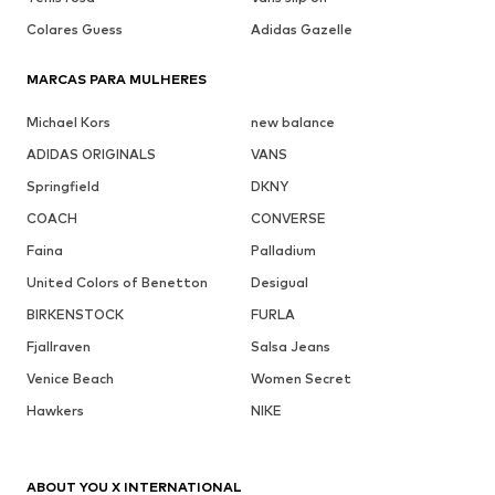
Colares Guess
Adidas Gazelle
MARCAS PARA MULHERES
Michael Kors
new balance
ADIDAS ORIGINALS
VANS
Springfield
DKNY
COACH
CONVERSE
Faina
Palladium
United Colors of Benetton
Desigual
BIRKENSTOCK
FURLA
Fjallraven
Salsa Jeans
Venice Beach
Women Secret
Hawkers
NIKE
ABOUT YOU X INTERNATIONAL