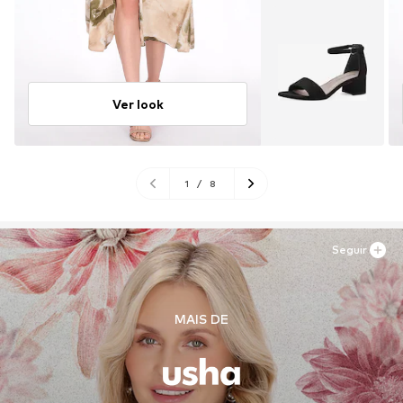
Ver look
1
/
8
Seguir
MAIS DE