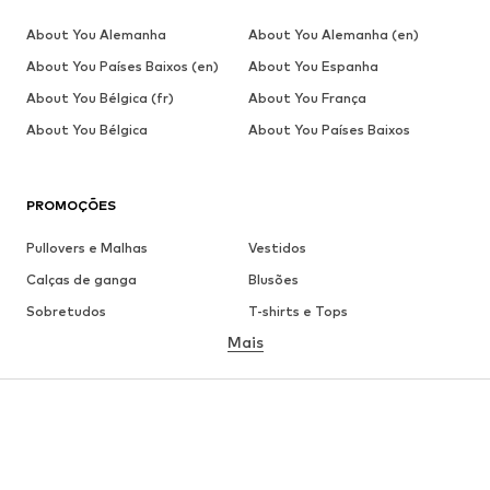
About You Alemanha
About You Alemanha (en)
About You Países Baixos (en)
About You Espanha
About You Bélgica (fr)
About You França
About You Bélgica
About You Países Baixos
PROMOÇÕES
Pullovers e Malhas
Vestidos
Calças de ganga
Blusões
Sobretudos
T-shirts e Tops
Mais
Calças
Roupa interior
Saias
Blusas e Túnicas
Camisolas
Blazers
Roupa de banho
Macacões
Tamanhos grandes
Roupa de maternidade