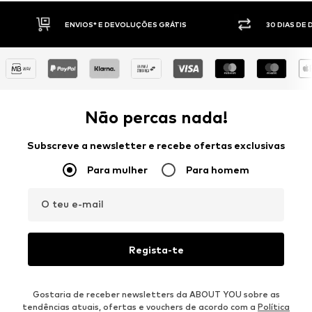
LUÇÕES GRÁTIS
30 DIAS DE DIREITO DE DEVOLUÇÃO
Não percas nada!
Subscreve a newsletter e recebe ofertas exclusivas
Para mulher
Para homem
O teu e-mail
Regista-te
Gostaria de receber newsletters da ABOUT YOU sobre as
tendências atuais, ofertas e vouchers de acordo com a
Política