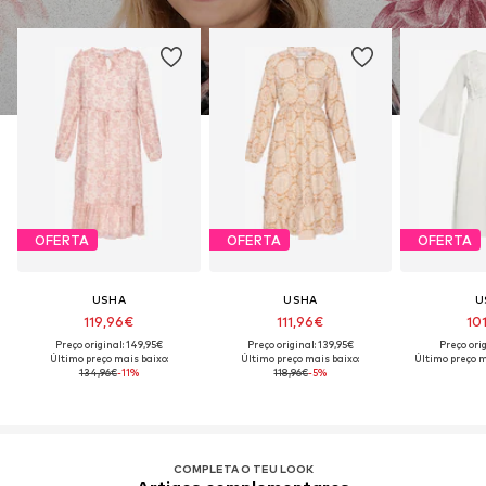
OFERTA
OFERTA
OFERTA
USHA
USHA
U
119,96€
111,96€
10
Preço original: 149,95€
Preço original: 139,95€
Preço orig
Último preço mais baixo:
Último preço mais baixo:
Último preço m
134,96€
-11%
118,96€
-5%
COMPLETA O TEU LOOK