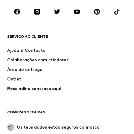
Sapatos
Desporto
Acessórios
Premium
ROUPA
SERVIÇO AO CLIENTE
Novidades
Trending
Vestidos
Calças e Calções de ganga
Ajuda & Contacto
T-shirts e Tops
Calças e Calções
Colaborações com criadores
Casacos
Pullovers e Malhas
Área de entrega
Roupa interior
Blusas e Túnicas
Outlet
Sobretudos
Saias
Rescindir o contrato aqui
Roupa de banho
Sweatshirts e Hoodies
Blazers e coletes
Macacões
Tamanhos grandes
Maternidade
COMPRAS SEGURAS
Ocasiões
Exclusivo
Upcycling
Os teus dados estão seguros connosco