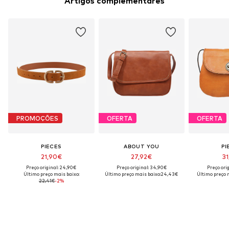
Artigos complementares
PROMOÇÕES
OFERTA
OFERTA
PIECES
ABOUT YOU
PI
21,90€
27,92€
31
Preço original: 24,90€
Preço original: 34,90€
Preço ori
Último preço mais baixo:
Último preço mais baixo:
24,43€
Último preço 
22,41€
-2%