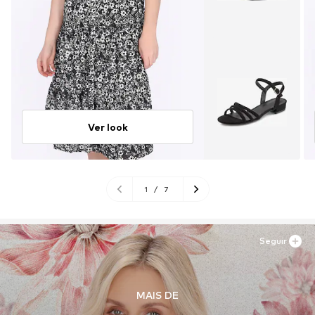
Ver look
1
/
7
Seguir
MAIS DE