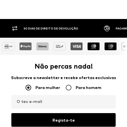
30 DIAS DE DIREITO DE DEVOLUÇÃO
PAGAM
Não percas nada!
Subscreve a newsletter e recebe ofertas exclusivas
Para mulher
Para homem
O teu e-mail
Regista-te