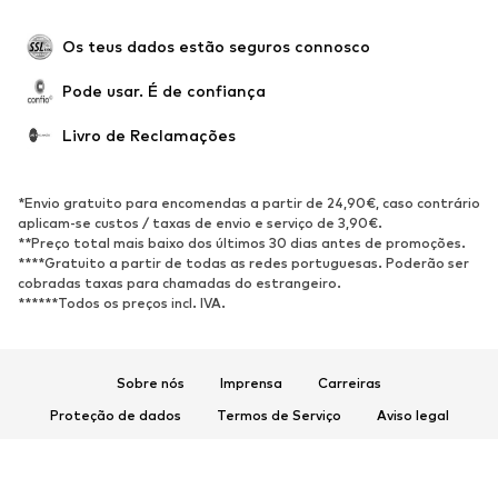
Ocasiões
Exclusivo
Upcycling
Os teus dados estão seguros connosco
SAPATOS
Pode usar. É de confiança
Novidades
Trending
Livro de Reclamações
Sapatilhas
Botins
Sapatos Clássicos e Saltos
Botas
*Envio gratuito para encomendas a partir de 24,90€, caso contrário
altos
aplicam-se custos / taxas de envio e serviço de 3,90€.
**Preço total mais baixo dos últimos 30 dias antes de promoções.
Sandálias
Sapatos baixos
****Gratuito a partir de todas as redes portuguesas. Poderão ser
cobradas taxas para chamadas do estrangeiro.
Sapatilhas de desporto
Sabrinas
******Todos os preços incl. IVA.
Sapatos abertos
Pantufas
Exclusivo
Sobre nós
Imprensa
Carreiras
DESPORTO
Proteção de dados
Termos de Serviço
Aviso legal
Roupa desportiva
Tipos de desporto
Acessibilidade
Segurança do produto
Sapatilhas de desporto
Mochilas e Sacos de desporto
© 2026 ABOUT YOU SE & Co. KG