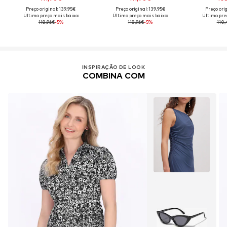
Preço original: 139,95€
Preço original: 139,95€
Preço orig
Último preço mais baixo:
Último preço mais baixo:
Último pre
118,96€
-5%
118,96€
-5%
110,
INSPIRAÇÃO DE LOOK
COMBINA COM