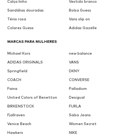
Calça linho
Vestido branco
Sandálias douradas
Bolsa Guess
Ténis rosa
Vans slip on
Colares Guess
Adidas Gazelle
MARCAS PARA MULHERES
Michael Kors
new balance
ADIDAS ORIGINALS
VANS
Springfield
DKNY
COACH
CONVERSE
Faina
Palladium
United Colors of Benetton
Desigual
BIRKENSTOCK
FURLA
Fjallraven
Salsa Jeans
Venice Beach
Women Secret
Hawkers
NIKE