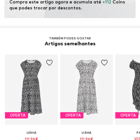
Compra este artigo agora e acumula até 
+112
 Coins 
que podes trocar por descontos.
TAMBÉM PODES GOSTAR
Artigos semelhantes
OFERTA
OFERTA
OFERTA
USHA
USHA
F
111,96€
111,96€
10