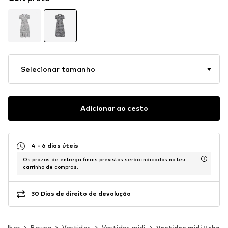
Selecionar tamanho
Adicionar ao cesto
4 - 6 dias úteis
Os prazos de entrega finais previstos serão indicados no teu
carrinho de compras.
30 Dias de direito de devolução
Mulher
Roupa
Vestidos
Vestidos midi
Vestidos midi Usha