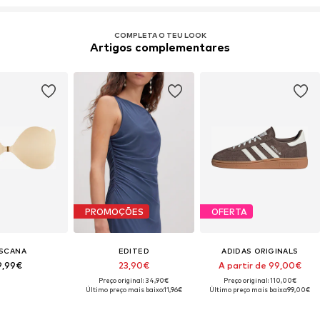
COMPLETA O TEU LOOK
Artigos complementares
PROMOÇÕES
OFERTA
SCANA
EDITED
ADIDAS ORIGINALS
9,99€
23,90€
A partir de 99,00€
Preço original: 34,90€
Preço original: 110,00€
Último preço mais baixo:
11,96€
Último preço mais baixo:
99,00€