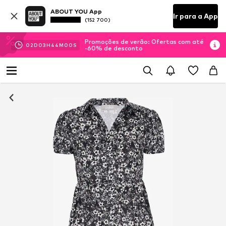
ABOUT YOU App
Ir para a App
(152 700)
Promoções de verão: Ofertas com até
02
D
03
H
44
M
00
S
-60% de desconto