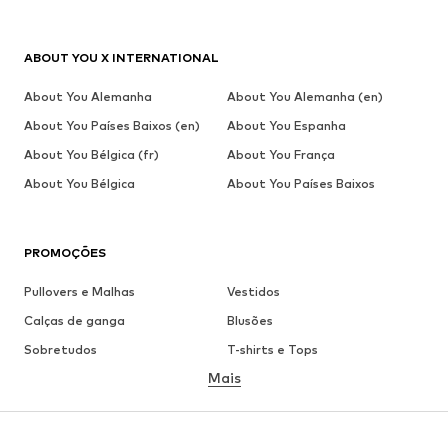
ABOUT YOU X INTERNATIONAL
About You Alemanha
About You Alemanha (en)
About You Países Baixos (en)
About You Espanha
About You Bélgica (fr)
About You França
About You Bélgica
About You Países Baixos
PROMOÇÕES
Pullovers e Malhas
Vestidos
Calças de ganga
Blusões
Sobretudos
T-shirts e Tops
Mais
Calças
Roupa interior
Saias
Blusas e Túnicas
Camisolas
Blazers