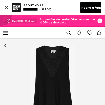
ABOUT YOU App
Ir para a App
(152 700)
Promoções de verão: Ofertas com até
04
D
00
H
15
M
56
S
-60% de desconto