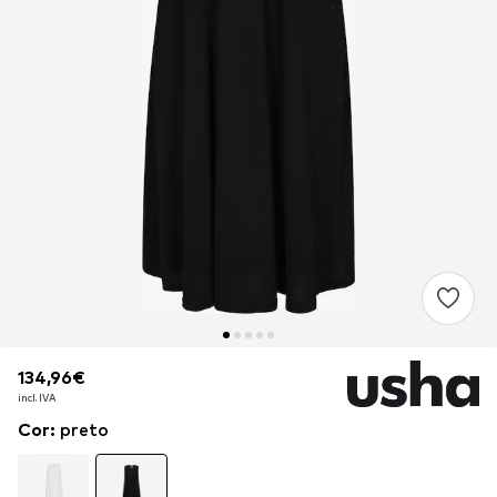
134,96€
134,96€
incl. IVA
incl. IVA
Cor
:
preto