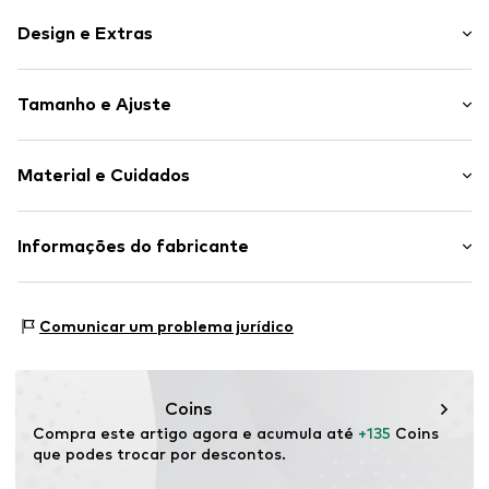
Design e Extras
Simples
Tamanho e Ajuste
Algodão
Gola em V
Comprimento da manga: Sem mangas
Folhos
Material e Cuidados
Comprimento: Comprimento 7/8
Slip
Ajuste: Ajuste solto
Artigo n º.
5907871060025
Material: 70% Algodão, 30% Poliéster - PES
Informações do fabricante
Tabela de tamanhos
País de origem: China
Motion E-Commerce
Osterfeldstraße 12-14
Comunicar um problema jurídico
22529 Hamburg
DE
motion-fashion.de/
Coins
Compra este artigo agora e acumula até 
+135
 Coins 
que podes trocar por descontos.