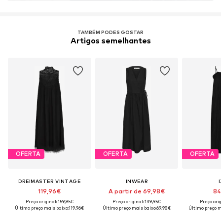
TAMBÉM PODES GOSTAR
Artigos semelhantes
OFERTA
OFERTA
OFERTA
DREIMASTER VINTAGE
INWEAR
119,96€
A partir de 69,98€
84
Preço original: 159,95€
Preço original: 139,95€
Preço orig
Último preço mais baixo:
119,96€
Último preço mais baixo:
69,98€
Último preço m