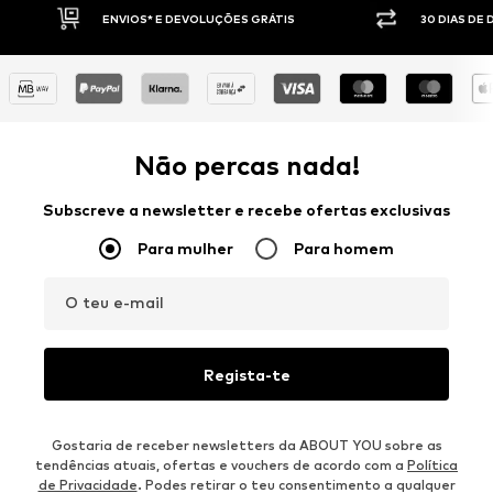
S GRÁTIS
30 DIAS DE DIREITO DE DEVOLUÇÃO
Não percas nada!
Subscreve a newsletter e recebe ofertas exclusivas
Para mulher
Para homem
O teu e-mail
Regista-te
Gostaria de receber newsletters da ABOUT YOU sobre as
tendências atuais, ofertas e vouchers de acordo com a
Política
de Privacidade
. Podes retirar o teu consentimento a qualquer