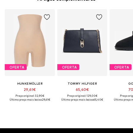
OFERTA
OFERTA
OFERTA
HUNKEMÖLLER
TOMMY HILFIGER
G
29,61€
65,40€
70
Preço original: 32,90€
Preço original: 129,00€
Preço orig
Último preço mais baixo:
29,61€
Último preço mais baixo:
65,40€
Último preço m