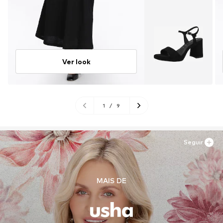
Ver look
1
/
9
Seguir
MAIS DE