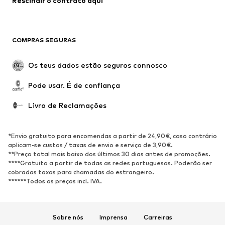
Rescindir o contrato aqui
Roupa de banho
Sweatshirts e Hoodies
Blazers e coletes
Macacões
Tamanhos grandes
Maternidade
COMPRAS SEGURAS
Ocasiões
Exclusivo
Upcycling
Os teus dados estão seguros connosco
SAPATOS
Pode usar. É de confiança
Novidades
Trending
Livro de Reclamações
Sapatilhas
Botins
Sapatos Clássicos e Saltos
Botas
*Envio gratuito para encomendas a partir de 24,90€, caso contrário
altos
aplicam-se custos / taxas de envio e serviço de 3,90€.
**Preço total mais baixo dos últimos 30 dias antes de promoções.
Sandálias
Sapatos baixos
****Gratuito a partir de todas as redes portuguesas. Poderão ser
cobradas taxas para chamadas do estrangeiro.
Sapatilhas de desporto
Sabrinas
******Todos os preços incl. IVA.
Sapatos abertos
Pantufas
Exclusivo
Sobre nós
Imprensa
Carreiras
DESPORTO