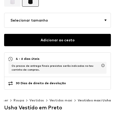
Selecionar tamanho
Adicionar ao cesto
4 - 6 dias úteis
Os prazos de entrega finais previstos serão indicados no teu
carrinho de compras.
30 Dias de direito de devolução
ulher
Roupa
Vestidos
Vestidos maxi
Vestidos maxi Usha
Usha Vestido em Preto