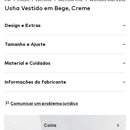
Usha Vestido em Bege, Creme
Design e Extras
Florido/floral
Tamanho e Ajuste
Folhos
Com aplicações
Comprimento da manga: Manga comprida
Bainha/borda cosida
Material e Cuidados
Comprimento: Comprimento 3/4
Corte retilíneo
Ajuste: Ajuste normal
Padrão All-Over
Material: 100% Poliéster - PES
Informações do fabricante
Slip
Tabela de tamanhos
País de origem: China
Artigo n º.
5907871064627
Motion E-Commerce
Osterfeldstraße 12-14
Comunicar um problema jurídico
22529 Hamburg
DE
motion-fashion.de/
Coins