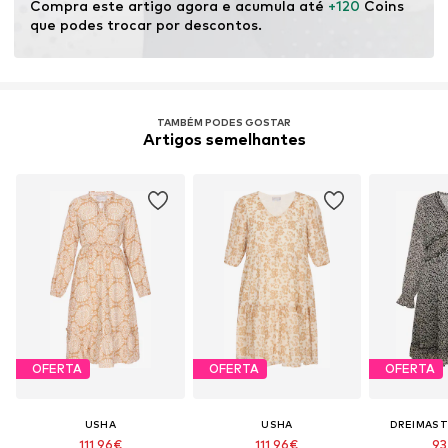
Compra este artigo agora e acumula até 
+120
 Coins 
que podes trocar por descontos.
TAMBÉM PODES GOSTAR
Artigos semelhantes
OFERTA
OFERTA
OFERTA
USHA
USHA
DREIMAST
111,96€
111,96€
93