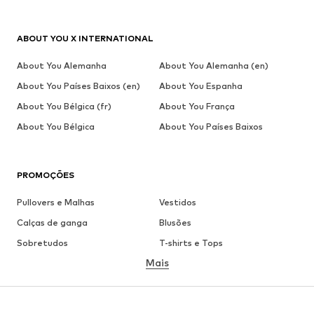
ABOUT YOU X INTERNATIONAL
About You Alemanha
About You Alemanha (en)
About You Países Baixos (en)
About You Espanha
About You Bélgica (fr)
About You França
About You Bélgica
About You Países Baixos
PROMOÇÕES
Pullovers e Malhas
Vestidos
Calças de ganga
Blusões
Sobretudos
T-shirts e Tops
Mais
Calças
Roupa interior
Saias
Blusas e Túnicas
Camisolas
Blazers