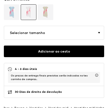
Selecionar tamanho
Adicionar ao cesto
4 - 6 dias úteis
Os prazos de entrega finais previstos serão indicados no teu
carrinho de compras.
30 Dias de direito de devolução
Mulher
Roupa
Vestidos
Vestidos midi
Vestidos midi Usha