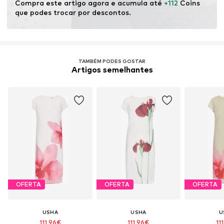
Compra este artigo agora e acumula até 
+112
 Coins 
que podes trocar por descontos.
TAMBÉM PODES GOSTAR
Artigos semelhantes
OFERTA
OFERTA
OFERTA
USHA
USHA
U
111,96€
111,96€
11