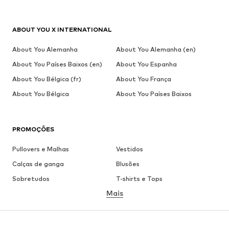
ABOUT YOU X INTERNATIONAL
About You Alemanha
About You Alemanha (en)
About You Países Baixos (en)
About You Espanha
About You Bélgica (fr)
About You França
About You Bélgica
About You Países Baixos
PROMOÇÕES
Pullovers e Malhas
Vestidos
Calças de ganga
Blusões
Sobretudos
T-shirts e Tops
Mais
Calças
Roupa interior
Saias
Blusas e Túnicas
Camisolas
Blazers