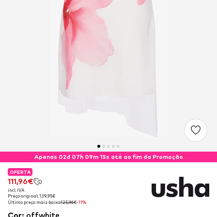
Apenas 02d 07h 09m 15s até ao fim da Promoção
OFERTA
OFERTA
111,96€
111,96€
incl. IVA
incl. IVA
Preço original: 139,95€
Preço original: 139,95€
Último preço mais baixo:
Último preço mais baixo:
125,96€
125,96€
-11%
-11%
Cor
:
offwhite