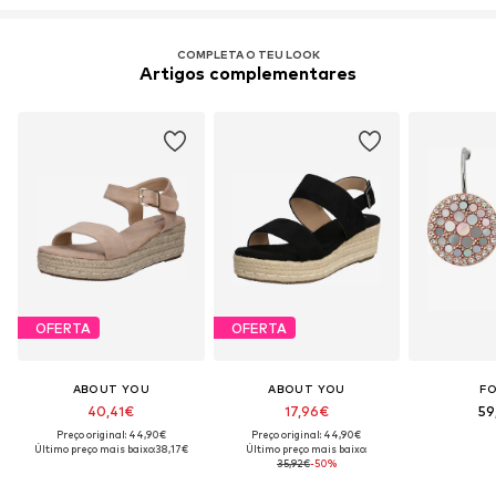
COMPLETA O TEU LOOK
Artigos complementares
OFERTA
OFERTA
ABOUT YOU
ABOUT YOU
FO
40,41€
17,96€
59
Preço original: 44,90€
Preço original: 44,90€
Último preço mais baixo:
38,17€
Último preço mais baixo:
35,92€
-50%