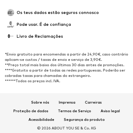
Ocasiões
Exclusivo
Upcycling
Os teus dados estão seguros connosco
SAPATOS
Pode usar. É de confiança
Novidades
Trending
Livro de Reclamações
Sapatilhas
Botins
Sapatos Clássicos e Saltos
Botas
*Envio gratuito para encomendas a partir de 24,90€, caso contrário
altos
aplicam-se custos / taxas de envio e serviço de 3,90€.
**Preço total mais baixo dos últimos 30 dias antes de promoções.
Sandálias
Sapatos baixos
****Gratuito a partir de todas as redes portuguesas. Poderão ser
cobradas taxas para chamadas do estrangeiro.
Sapatilhas de desporto
Sabrinas
******Todos os preços incl. IVA.
Sapatos abertos
Pantufas
Exclusivo
Sobre nós
Imprensa
Carreiras
DESPORTO
Proteção de dados
Termos de Serviço
Aviso legal
Roupa desportiva
Tipos de desporto
Acessibilidade
Segurança do produto
Sapatilhas de desporto
Mochilas e Sacos de desporto
© 2026 ABOUT YOU SE & Co. KG