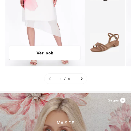
Ver look
1
/
8
Seguir
MAIS DE