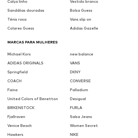
Calça linho
Vestido branco
Sandálias douradas
Bolsa Guess
Ténis rosa
Vans slip on
Colares Guess
Adidas Gazelle
MARCAS PARA MULHERES
Michael Kors
new balance
ADIDAS ORIGINALS
VANS
Springfield
DKNY
COACH
CONVERSE
Faina
Palladium
United Colors of Benetton
Desigual
BIRKENSTOCK
FURLA
Fjallraven
Salsa Jeans
Venice Beach
Women Secret
Hawkers
NIKE