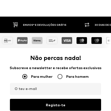
30 DIAS DE DIREITO DE DEVOLUÇÃO
PA
Não percas nada!
Subscreve a newsletter e recebe ofertas exclusivas
Para mulher
Para homem
O teu e-mail
Regista-te