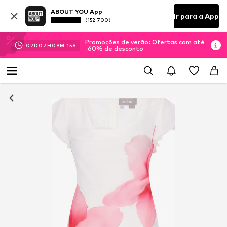
ABOUT YOU App
Ir para a App
(152 700)
Promoções de verão: Ofertas com até
02
D
07
H
09
M
15
S
-60% de desconto