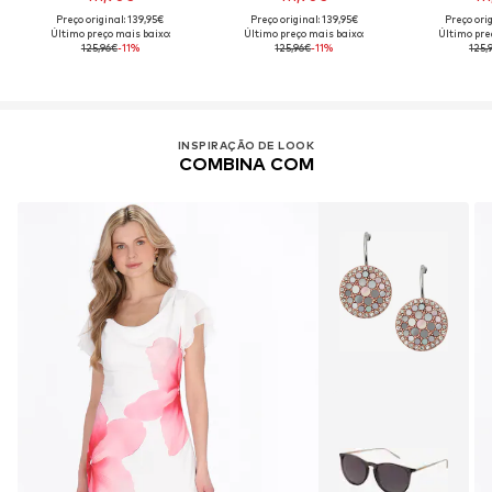
Preço original: 139,95€
Preço original: 139,95€
Preço orig
Último preço mais baixo:
Último preço mais baixo:
Último pre
125,96€
-11%
125,96€
-11%
125,
INSPIRAÇÃO DE LOOK
COMBINA COM