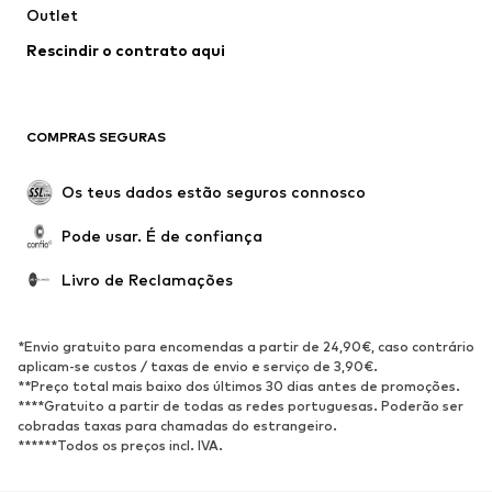
Outlet
Sobretudos
Saias
Rescindir o contrato aqui
Roupa de banho
Sweatshirts e Hoodies
Blazers e coletes
Macacões
Tamanhos grandes
Maternidade
COMPRAS SEGURAS
Ocasiões
Exclusivo
Upcycling
Os teus dados estão seguros connosco
SAPATOS
Pode usar. É de confiança
Novidades
Trending
Livro de Reclamações
Sapatilhas
Botins
Sapatos Clássicos e Saltos
Botas
*Envio gratuito para encomendas a partir de 24,90€, caso contrário
altos
aplicam-se custos / taxas de envio e serviço de 3,90€.
**Preço total mais baixo dos últimos 30 dias antes de promoções.
Sandálias
Sapatos baixos
****Gratuito a partir de todas as redes portuguesas. Poderão ser
cobradas taxas para chamadas do estrangeiro.
Sapatilhas de desporto
Sabrinas
******Todos os preços incl. IVA.
Sapatos abertos
Pantufas
Exclusivo