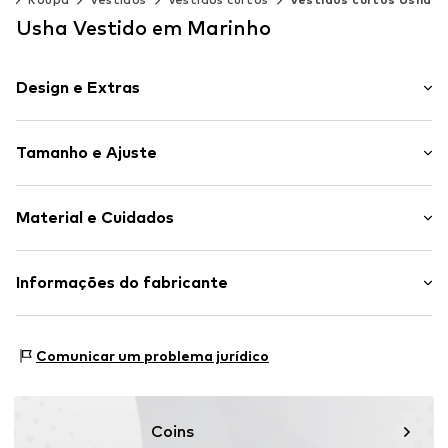
Usha Vestido em Marinho
Design e Extras
Florido/floral
Tamanho e Ajuste
Viscose
Gola redonda
Comprimento da manga: Manga curta
Com aplicações
Material e Cuidados
Comprimento: Até aos joelhos
Drapeado/rufado
Ajuste: Ajuste normal
Artigo n º.
4065804393617
Material: 100% Viscose
Informações do fabricante
Tabela de tamanhos
País de origem: China
Motion E-Commerce
Osterfeldstraße 12-14
Comunicar um problema jurídico
22529 Hamburg
DE
motion-fashion.de/
Coins