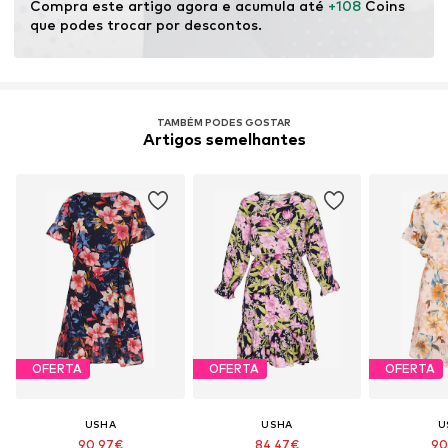
Compra este artigo agora e acumula até 
+108
 Coins 
que podes trocar por descontos.
TAMBÉM PODES GOSTAR
Artigos semelhantes
OFERTA
OFERTA
OFERTA
USHA
USHA
U
90,97€
84,47€
90