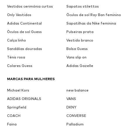
Vestidos cerimónia curtos
Sapatos stilettos
Only Vestidos
Óculos de sol Ray Ban feminino
Adidas Continental
Sapatilhas da Nike feminina
Óculos de sol Guess
Pulseiras prata
Calça linho
Vestido branco
Sandálias douradas
Bolsa Guess
Ténis rosa
Vans slip on
Colares Guess
Adidas Gazelle
MARCAS PARA MULHERES
Michael Kors
new balance
ADIDAS ORIGINALS
VANS
Springfield
DKNY
COACH
CONVERSE
Faina
Palladium