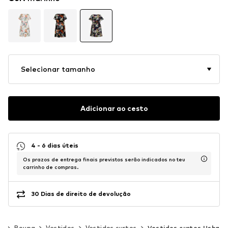
Selecionar tamanho
Adicionar ao cesto
4 - 6 dias úteis
Os prazos de entrega finais previstos serão indicados no teu
carrinho de compras.
30 Dias de direito de devolução
er
Roupa
Vestidos
Vestidos curtos
Vestidos curtos Usha