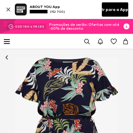
ABOUT YOU App
Ir para a App
(152 700)
Promoções de verão: Ofertas com até
03
D
18
H
41
M
28
S
-60% de desconto