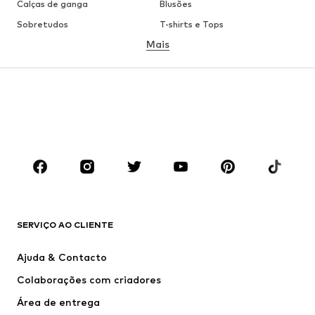
Calças de ganga
Blusões
Sobretudos
T-shirts e Tops
Mais
Calças
Roupa interior
Saias
Blusas e Túnicas
Camisolas
Blazers
Roupa de banho
Macacões
Tamanhos grandes
Roupa de maternidade
Sapatos
Desporto
Acessórios
Premium
ROUPA
SERVIÇO AO CLIENTE
Novidades
Trending
Vestidos
Calças e Calções de ganga
Ajuda & Contacto
T-shirts e Tops
Calças e Calções
Colaborações com criadores
Casacos
Pullovers e Malhas
Área de entrega
Roupa interior
Blusas e Túnicas