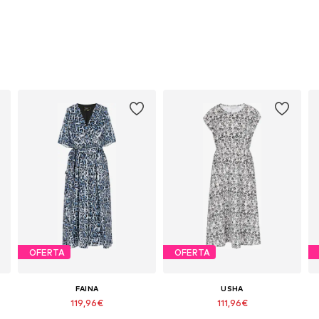
OFERTA
OFERTA
FAINA
USHA
119,96€
111,96€