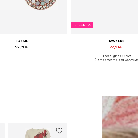
OFERTA
FOSSIL
HAWKERS
59,90€
22,94€
Preço original: 44,99€
manhos disponíveis: One Size
Tamanhos disponíveis: Ones
Último preço mais baixo:
22,94€
Adicionar ao cesto
Adicionar ao cesto