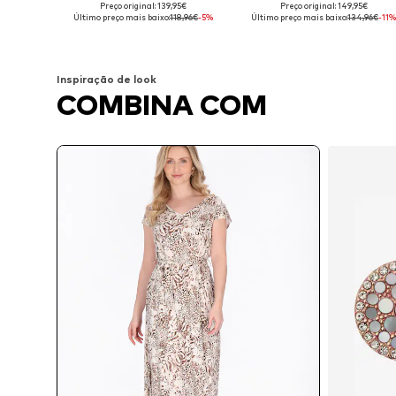
Preço original: 139,95€
Preço original: 149,95€
Tamanhos disponíveis: 38, 40, 42, 44, 46
Tamanhos disponíveis: 36, 
Último preço mais baixo:
118,96€
-5%
Último preço mais baixo:
134,96€
-11%
Adicionar ao cesto
Adicionar ao cesto
Inspiração de look
COMBINA COM