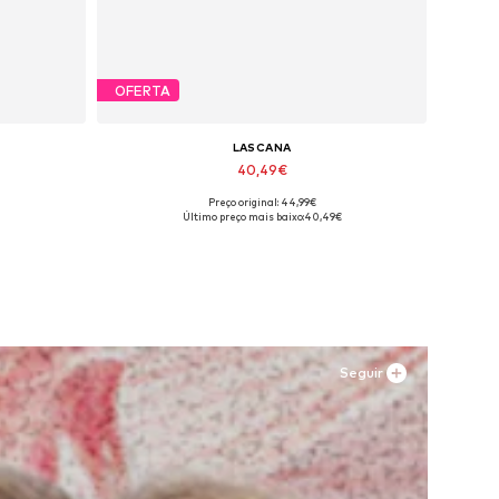
OFERTA
LASCANA
40,49€
Preço original: 44,99€
ize
Tamanhos disponíveis: 39, 42
Último preço mais baixo:
40,49€
Adicionar ao cesto
Seguir