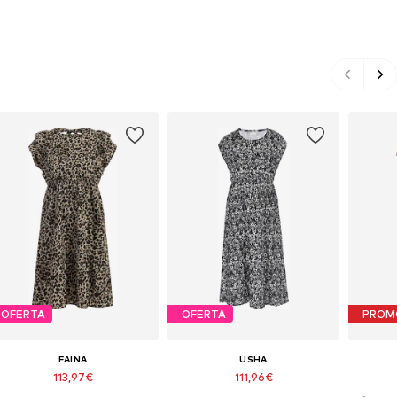
OFERTA
OFERTA
PROM
FAINA
USHA
113,97€
111,96€