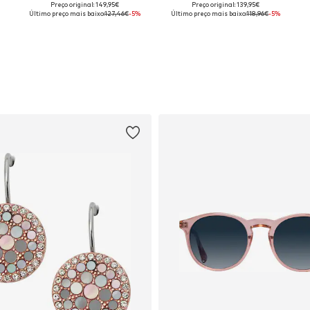
Preço original: 149,95€
Preço original: 139,95€
38, 40, 42, 44
Tamanhos disponíveis: 36, 38, 40, 42, 44
Tamanhos disponíveis: 38, 40, 42, 44, 46
Último preço mais baixo:
127,46€
-5%
Último preço mais baixo:
118,96€
-5%
Adicionar ao cesto
Adicionar ao cesto