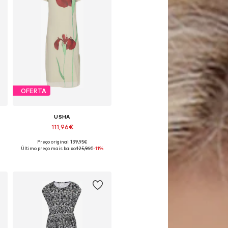
OFERTA
USHA
111,96€
Preço original: 139,95€
oníveis: 38, 40, 42, 44, 46
Tamanhos disponíveis: 38, 40, 42, 44, 46
Último preço mais baixo:
125,96€
-11%
Adicionar ao cesto