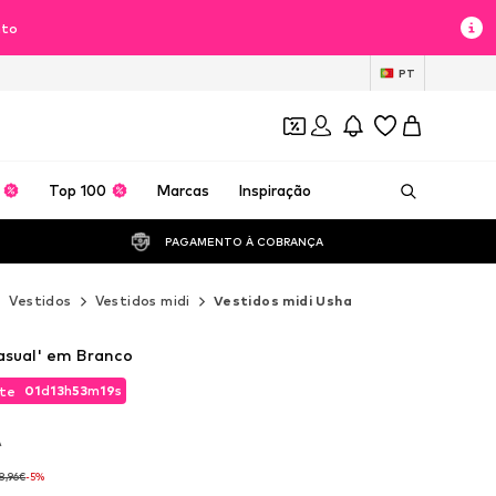
nto
PT
Top 100
Marcas
Inspiração
PAGAMENTO À COBRANÇA 
Vestidos
Vestidos midi
Vestidos midi Usha
asual' em Branco
01
d
13
h
53
m
18
s
te
01
d
13
h
53
m
18
s
te
A
A
18,96€
-5%
18,96€
-5%