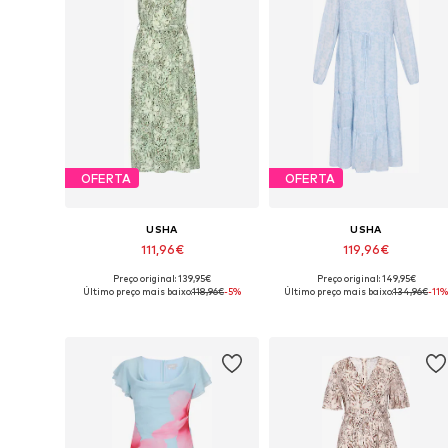
OFERTA
OFERTA
USHA
USHA
111,96€
119,96€
Preço original: 139,95€
Preço original: 149,95€
Tamanhos disponíveis: 38, 40, 42, 44, 46
Tamanhos disp
Último preço mais baixo:
118,96€
-5%
Último preço mais baixo:
134,96€
-11%
Adicionar ao cesto
Adicionar ao cesto