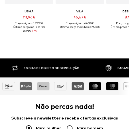
USHA
VILA
DES
111,96€
46,67€
87
Preço original: 139,95€
Preço original: 64,90€
Preço orig
Último preço mais baixo:
Último preço mais baixo:
25,96€
Último preço m
125,96€
-11%
30 DIAS DE DIREITO DE DEVOLUÇÃO
PAGAM
Não percas nada!
Subscreve a newsletter e recebe ofertas exclusivas
Para mulher
Para homem