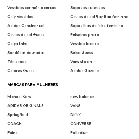
Vestidos cerimónia curtos
Sapatos stilettos
Only Vestidos
Óculos de sol Ray Ban feminino
Adidas Continental
Sapatilhas da Nike feminina
Óculos de sol Guess
Pulseiras prata
Calça linho
Vestido branco
Sandálias douradas
Bolsa Guess
Ténis rosa
Vans slip on
Colares Guess
Adidas Gazelle
MARCAS PARA MULHERES
Michael Kors
new balance
ADIDAS ORIGINALS
VANS
Springfield
DKNY
COACH
CONVERSE
Faina
Palladium