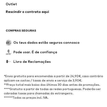
Outlet
Sobretudos
Saias
Rescindir o contrato aqui
Roupa de banho
Sweatshirts e Hoodies
Blazers e coletes
Macacões
Tamanhos grandes
Maternidade
COMPRAS SEGURAS
Ocasiões
Exclusivo
Upcycling
Os teus dados estão seguros connosco
SAPATOS
Pode usar. É de confiança
Novidades
Trending
Livro de Reclamações
Sapatilhas
Botins
Sapatos Clássicos e Saltos
Botas
*Envio gratuito para encomendas a partir de 24,90€, caso contrário
altos
aplicam-se custos / taxas de envio e serviço de 3,90€.
**Preço total mais baixo dos últimos 30 dias antes de promoções.
Sandálias
Sapatos baixos
****Gratuito a partir de todas as redes portuguesas. Poderão ser
cobradas taxas para chamadas do estrangeiro.
Sapatilhas de desporto
Sabrinas
******Todos os preços incl. IVA.
Sapatos abertos
Pantufas