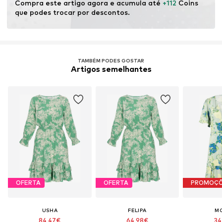
Compra este artigo agora e acumula até 
+112
 Coins 
que podes trocar por descontos.
TAMBÉM PODES GOSTAR
Artigos semelhantes
OFERTA
OFERTA
PROMOÇ
USHA
FELIPA
M
84,47€
64,98€
34