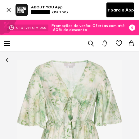
ABOUT YOU App
Ir para a App
(152 700)
Promoções de verão: Ofertas com até
01
D
17
H
51
M
04
S
-60% de desconto