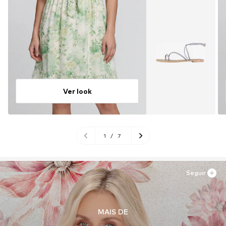
Ver look
1
/
7
Seguir
MAIS DE