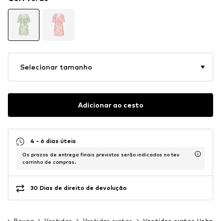
Selecionar tamanho
Adicionar ao cesto
4 - 6 dias úteis
Os prazos de entrega finais previstos serão indicados no teu
carrinho de compras.
30 Dias de direito de devolução
er
Roupa
Vestidos
Vestidos curtos
Vestidos curtos Usha