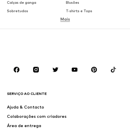
Calças de ganga
Blusões
Sobretudos
T-shirts e Tops
Mais
Calças
Roupa interior
Saias
Blusas e Túnicas
Camisolas
Blazers
Roupa de banho
Macacões
Tamanhos grandes
Roupa de maternidade
Sapatos
Desporto
Acessórios
Premium
ROUPA
SERVIÇO AO CLIENTE
Novidades
Trending
Vestidos
Calças e Calções de ganga
Ajuda & Contacto
T-shirts e Tops
Calças e Calções
Colaborações com criadores
Casacos
Pullovers e Malhas
Área de entrega
Roupa interior
Blusas e Túnicas