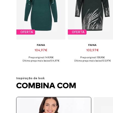
OFERTA
OFERTA
FAINA
FAINA
104,97€
103,97€
Preço original: 149,95€
Preço original: 159,95€
Tamanhos disponíveis: XS-S, M-L, XL-XXL
Tamanhos disponíveis: S-M, L-XL
Último preço mais baixo:
104,97€
Último preço mais baixo:
103,97€
Adicionar ao cesto
Adicionar ao cesto
Inspiração de look
COMBINA COM