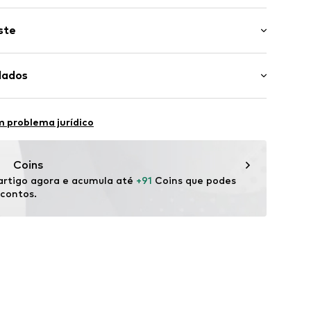
ste
im
 da manga: Manga comprida
dados
 Curto/Mini
de malha com costura
 solto
er
liéster - PES, 13% Poliamida - PA, 13% Poliacrílico -
 problema jurídico
588028539
lastano
nhos
: Malha fina
Coins
 China
rtigo agora e acumula até 
+91
 Coins que podes 
scontos.