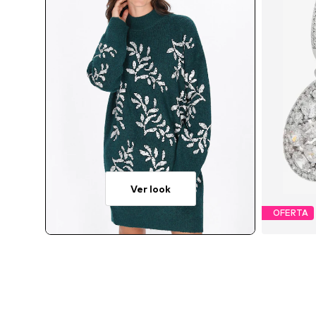
Ver look
OFERTA
Ta