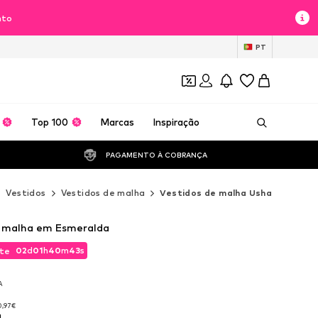
nto
PT
Top 100
Marcas
Inspiração
PAGAMENTO À COBRANÇA 
Vestidos
Vestidos de malha
Vestidos de malha Usha
e malha em Esmeralda
02
d
01
h
40
m
42
s
te
02
d
01
h
40
m
42
s
te
VA
VA
0,97€
a
0,97€