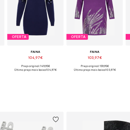
OFERTA
OFERTA
FAINA
FAINA
104,97€
103,97€
Preço original: 149,95€
Preço original: 159,95€
, XXL-XXXL
Tamanhos disponíveis: XS-S, M-L, XL-XXL
Tamanhos disponíveis: XS-S, M-L, XL-XXL
Último preço mais baixo:
104,97€
Último preço mais baixo:
103,97€
Adicionar ao cesto
Adicionar ao cesto