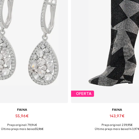
OFERTA
FAINA
FAINA
55,96€
143,97€
Preço original: 79,94€
Preço original: 239,95€
manhos disponíveis: One Size
Tamanhos disponíveis: 37, 3
Último preço mais baixo:
55,96€
Último preço mais baixo:
143,97
Adicionar ao cesto
Adicionar ao cesto