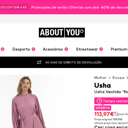
Promoções de verão: Ofertas com até -60% de desco
02
D
22
H
13
M
47
S
ABOUT
YOU
Desporto
Acessórios
Streetwear
Premium
30 DIAS DE DIREITO DE DEVOLUÇÃO
Mulher
Roupa
Usha
Usha Vestido 'N
Tempo restan
Tempo restan
OFERTA
OFERTA
113,97€
incl. I
113,97€
incl. I
Preço original: 189,95€
Último preço mais baixo:
1
Preço original: 189,95€
Cor
:
rosa escu
Último preço mais baixo:
1