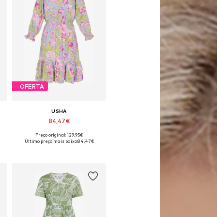
OFERTA
USHA
84,47€
Preço original: 129,95€
oníveis: 38, 40, 42, 44, 46
Tamanhos disponíveis: 38, 40, 42, 44, 46
Último preço mais baixo:
84,47€
Adicionar ao cesto