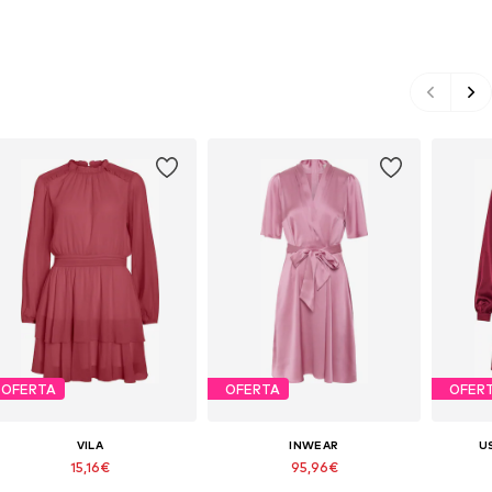
OFERTA
OFERTA
OFER
VILA
INWEAR
U
15,16€
95,96€