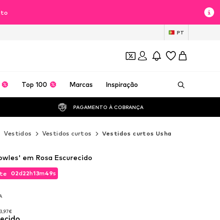
nto
PT
Top 100
Marcas
Inspiração
PAGAMENTO À COBRANÇA 
Vestidos
Vestidos curtos
Vestidos curtos Usha
owles' em Rosa Escurecido
02
d
22
h
13
m
47
s
te
02
d
22
h
13
m
47
s
te
VA
VA
13,97€
recido
13,97€