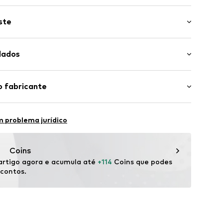
ste
im
 da manga: Manga comprida
dados
 Até aos joelhos
e normal
fado
scose, 37% Poliéster - PES
o fabricante
ões
nhos
 China
804393860
erce
 12-14
 problema jurídico
de/
Coins
rtigo agora e acumula até 
+114
 Coins que podes 
scontos.