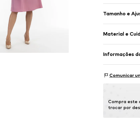
Simples
Tamanho e Aju
Viscose
Gola mandar
Comprimento
Cut-Outs
Material e Cui
Comprimento:
Folhos
Ajuste: Ajust
Drapeado/ru
Material: 63% Vi
Informações d
Fecho de bot
Tabela de tama
País de origem:
Artigo n º.
4065
Motion E-Comm
Osterfeldstraße
Comunicar um
22529 Hamburg
DE
motion-fashion.
Compra este a
trocar por de