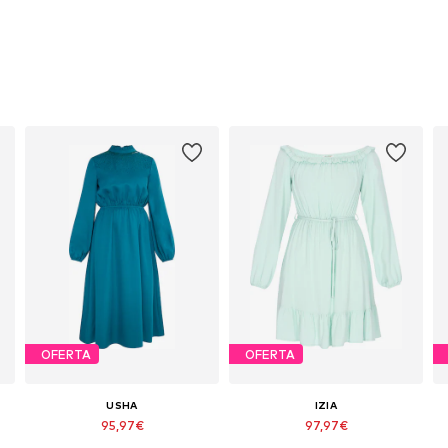
OFERTA
OFERTA
USHA
IZIA
95,97€
97,97€