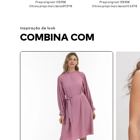
Preço original: 139,95€
Preço original: 159,95€
Tamanhos disponíveis: 36, 38, 40, 42, 44
Tamanhos disponíveis: 36, 
Último preço mais baixo:
97,97€
Último preço mais baixo:
103,97€
Adicionar ao cesto
Adicionar ao cesto
Inspiração de look
COMBINA COM