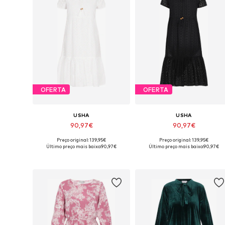
OFERTA
OFERTA
USHA
USHA
90,97€
90,97€
Preço original: 139,95€
Preço original: 139,95€
Tamanhos disponíveis: 38, 40, 42, 44, 46
Tamanhos disp
Último preço mais baixo:
90,97€
Último preço mais baixo:
90,97€
Adicionar ao cesto
Adicionar ao cesto