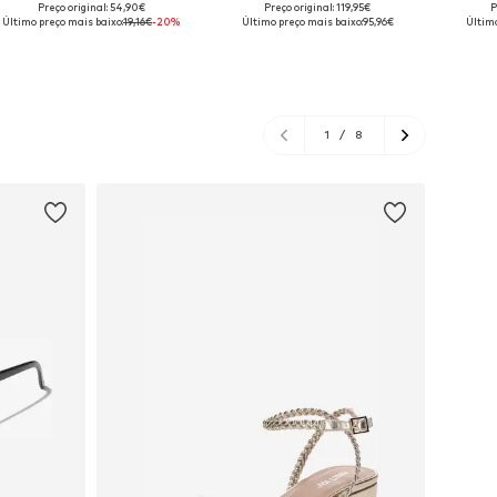
Preço original: 54,90€
Preço original: 119,95€
P
Tamanhos disponíveis: 36, 38, 40, 42, 44
Tamanhos disponíveis: 38, 42, 44
Último preço mais baixo:
19,16€
-20%
Último preço mais baixo:
95,96€
Último
Adicionar ao cesto
Adicionar ao cesto
Adi
1
/
8