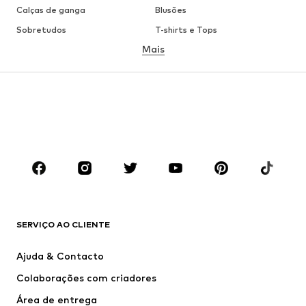
Calças de ganga
Blusões
Sobretudos
T-shirts e Tops
Mais
Calças
Roupa interior
Saias
Blusas e Túnicas
Camisolas
Blazers
Roupa de banho
Macacões
Tamanhos grandes
Roupa de maternidade
Sapatos
Desporto
Acessórios
Premium
ROUPA
SERVIÇO AO CLIENTE
Novidades
Trending
Vestidos
Calças e Calções de ganga
Ajuda & Contacto
T-shirts e Tops
Calças e Calções
Colaborações com criadores
Casacos
Pullovers e Malhas
Área de entrega
Roupa interior
Blusas e Túnicas