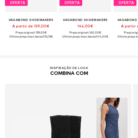
OFERTA
OFERTA
OFERTA
VAGABOND SHOEMAKERS
VAGABOND SHOEMAKERS
VAGABOND
A partir de 139,00€
144,00€
A partir
Preço original: 159,00€
Preço original: 160,00€
Preço orig
Último preço mais baixo:
135,15€
Último preço mais baixo:
144,00€
Último preço m
INSPIRAÇÃO DE LOOK
COMBINA COM