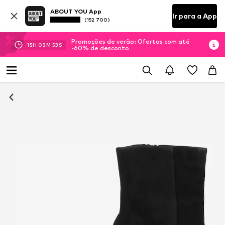
ABOUT YOU App
Ir para a App
(152 700)
Promoções de verão: Ofertas com até
15
H
03
M
52
S
-60% de desconto