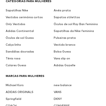
CATEGORIAS PARA MULHERES
Sapatilhas Nike
Anéis prata
Vestidos cerimónia curtos
Sapatos stilettos
Only Vestidos
Óculos de sol Ray Ban feminino
Adidas Continental
Sapatilhas da Nike feminina
Óculos de sol Guess
Pulseiras prata
Calça linho
Vestido branco
Sandálias douradas
Bolsa Guess
Ténis rosa
Vans slip on
Colares Guess
Adidas Gazelle
MARCAS PARA MULHERES
Michael Kors
new balance
ADIDAS ORIGINALS
VANS
Springfield
DKNY
COACH
CONVERSE