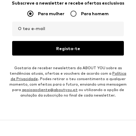
Subscreve a newsletter e recebe ofertas exclusivas
Para mulher
Para homem
O teu e-mail
Regista-te
Gostaria de receber newsletters da ABOUT YOU sobre as
tendências atuais, ofertas e vouchers de acordo com a
Política
de Privacidade
. Podes retirar o teu consentimento a qualquer
momento, com efeitos para o futuro, enviando uma mensagem
para
apoioaocliente@aboutyou.pt
ou utilizando a opção de
anulação da subscrição no final de cada newsletter.