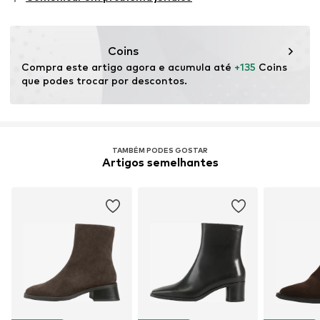
Prova:
Leather Working Group (LWG) Certificação
Este produto contém couro certificado por uma norma
que garante sistemas de gestão ambiental e
Coins
rastreabilidade na produção de material de couro.
Compra este artigo agora e acumula até 
+135
 Coins 
que podes trocar por descontos.
Certificação & licença
Leather Working Group (LWG)
TAMBÉM PODES GOSTAR
Saber mais
Artigos semelhantes