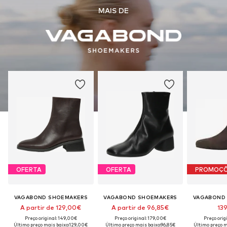
MAIS DE
OFERTA
OFERTA
PROMOÇ
VAGABOND SHOEMAKERS
VAGABOND SHOEMAKERS
VAGABOND
A partir de 129,00€
A partir de 96,85€
13
Preço original: 149,00€
Preço original: 179,00€
Preço orig
Último preço mais baixo:
129,00€
Último preço mais baixo:
96,85€
Último preço m