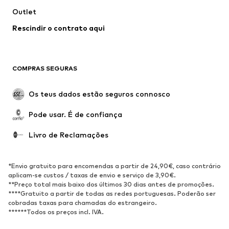
Outlet
Sobretudos
Saias
Rescindir o contrato aqui
Roupa de banho
Sweatshirts e Hoodies
Blazers e coletes
Macacões
Tamanhos grandes
Maternidade
COMPRAS SEGURAS
Ocasiões
Exclusivo
Upcycling
Os teus dados estão seguros connosco
SAPATOS
Pode usar. É de confiança
Novidades
Trending
Livro de Reclamações
Sapatilhas
Botins
Sapatos Clássicos e Saltos
Botas
*Envio gratuito para encomendas a partir de 24,90€, caso contrário
altos
aplicam-se custos / taxas de envio e serviço de 3,90€.
**Preço total mais baixo dos últimos 30 dias antes de promoções.
Sandálias
Sapatos baixos
****Gratuito a partir de todas as redes portuguesas. Poderão ser
cobradas taxas para chamadas do estrangeiro.
Sapatilhas de desporto
Sabrinas
******Todos os preços incl. IVA.
Sapatos abertos
Pantufas