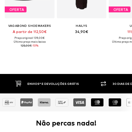
OFERTA
OFERTA
VAGABOND SHOEMAKERS
HAILYS
A partir de 112,50€
34,90€
11
Preço original: 139,00€
Preço orig
Último preço mais baixo:
Último preço m
125,00€
-10%
S GRÁTIS
30 DIAS DE DIREITO DE DEVOLUÇÃO
Não percas nada!