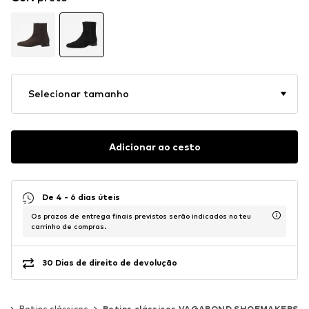
Selecionar tamanho
Adicionar ao cesto
De 4 - 6 dias úteis
Os prazos de entrega finais previstos serão indicados no teu
carrinho de compras.
30 Dias de direito de devolução
s
Botins clássicos
Botins clássicos VAGABOND SHOEMAKERS