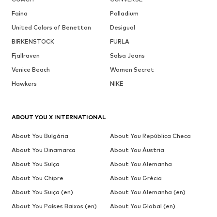
Faina
Palladium
United Colors of Benetton
Desigual
BIRKENSTOCK
FURLA
Fjallraven
Salsa Jeans
Venice Beach
Women Secret
Hawkers
NIKE
ABOUT YOU X INTERNATIONAL
About You Bulgária
About You República Checa
About You Dinamarca
About You Áustria
About You Suíça
About You Alemanha
About You Chipre
About You Grécia
About You Suiça (en)
About You Alemanha (en)
About You Países Baixos (en)
About You Global (en)