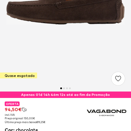
Quase esgotado
Apenas 01d 14h 46m 12s até ao fim da Promoção
OFERTA
OFERTA
94,50€
94,50€
incl. IVA
incl. IVA
Preço original: 150,00€
Preço original: 150,00€
Último preço mais baixo:
Último preço mais baixo:
89,25€
89,25€
Cor
:
chocolate