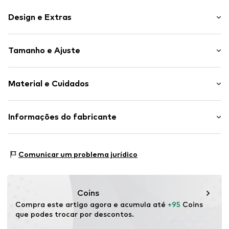
Design e Extras
Simples
Tamanho e Ajuste
Couro
Ponta redonda
Sola com perfil
Tabela de tamanhos
Material e Cuidados
Costura de mocassim
Palmilha flexível
Material superior: Couro
Informações do fabricante
Camurça
Material interior/Sola de cobertura: Couro
Slip
Vagabond International AB
Sola exterior: Acetato de etileno vinil - EVA
BOX 521
Artigo n º.
VAG2287001000001
Contém partes não-têxteis de origem animal: sim
Comunicar um problema jurídico
43219 Varberg
País de origem: China
SE
www.vagabond.com
Coins
Compra este artigo agora e acumula até 
+95
 Coins 
que podes trocar por descontos.