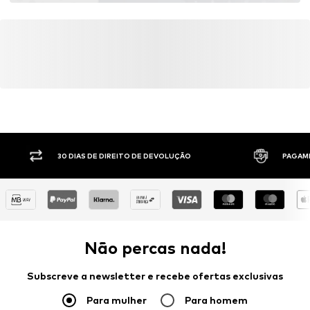
30 DIAS DE DIREITO DE DEVOLUÇÃO
PAGAM
Não percas nada!
Subscreve a newsletter e recebe ofertas exclusivas
Para mulher
Para homem