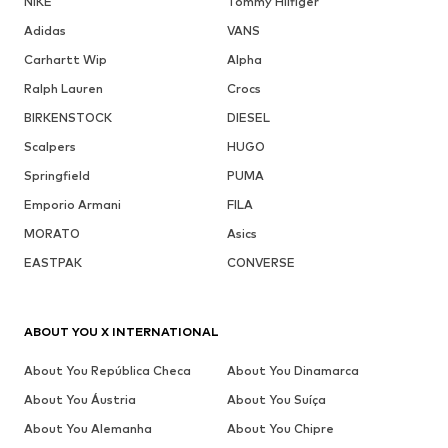
NIKE
Tommy Hilfiger
Adidas
VANS
Carhartt Wip
Alpha
Ralph Lauren
Crocs
BIRKENSTOCK
DIESEL
Scalpers
HUGO
Springfield
PUMA
Emporio Armani
FILA
MORATO
Asics
EASTPAK
CONVERSE
ABOUT YOU X INTERNATIONAL
About You República Checa
About You Dinamarca
About You Áustria
About You Suíça
About You Alemanha
About You Chipre