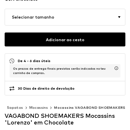
Selecionar tamanho
Adicionar ao cesto
De 4 - 6 dias úteis
Os prazos de entrega finais previstos serão indicados no teu
carrinho de compras.
30 Dias de direito de devolução
s
Sapatos
Mocassins
Mocassins VAGABOND SHOEMAKERS
VAGABOND SHOEMAKERS Mocassins
'Lorenzo' em Chocolate