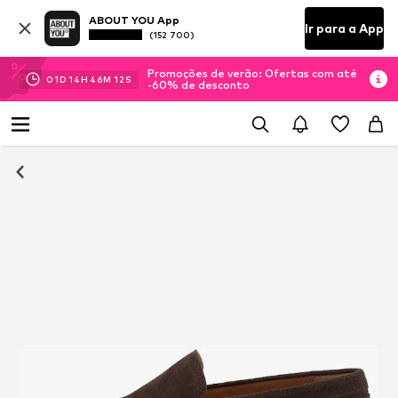
ABOUT YOU App
Ir para a App
(152 700)
Promoções de verão: Ofertas com até
01
D
14
H
46
M
12
S
-60% de desconto