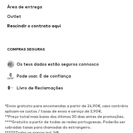
Fatos e Blazers
Sobretudos
Área de entrega
Roupa de banho
Tamanhos grandes
Outlet
Ocasiões
Exclusivo
Rescindir o contrato aqui
Upcycling
SAPATOS
COMPRAS SEGURAS
Novidades
Trending
Botas
Sapatilhas
Os teus dados estão seguros connosco
Sapatos
Sapatilhas de desporto
Pode usar. É de confiança
Sapatos abertos
Exclusivo
Livro de Reclamações
DESPORTO
Roupa desportiva
Tipos de desporto
*Envio gratuito para encomendas a partir de 24,90€, caso contrário
Sapatilhas de desporto
Mochilas e Sacos de desporto
aplicam-se custos / taxas de envio e serviço de 3,90€.
**Preço total mais baixo dos últimos 30 dias antes de promoções.
Acessórios de desporto
****Gratuito a partir de todas as redes portuguesas. Poderão ser
cobradas taxas para chamadas do estrangeiro.
******Todos os preços incl. IVA.
ACESSÓRIOS