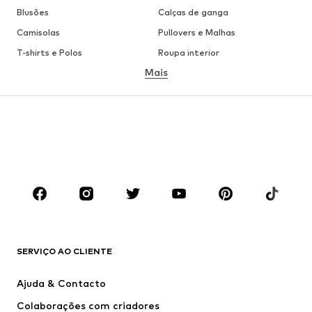
Blusões
Calças de ganga
Camisolas
Pullovers e Malhas
T-shirts e Polos
Roupa interior
Mais
Calças
Camisas
Sobretudos
Fatos e Blazers
Roupa de banho
Tamanhos grandes
Sapatos
Desporto
Acessórios
Premium
ROUPA
Novidades
Trending
T-shirts e Polos
Calças e Calções de ganga
SERVIÇO AO CLIENTE
Casacos
Camisolas
Calças e Calções
Camisas
Ajuda & Contacto
Roupa interior
Pullovers e Malhas
Colaborações com criadores