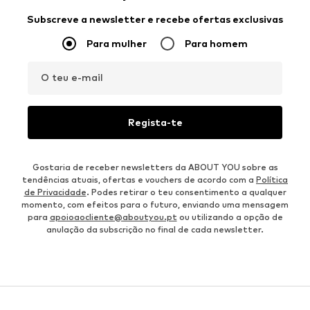
Subscreve a newsletter e recebe ofertas exclusivas
Para mulher
Para homem
O teu e-mail
Regista-te
Gostaria de receber newsletters da ABOUT YOU sobre as
tendências atuais, ofertas e vouchers de acordo com a
Política
de Privacidade
. Podes retirar o teu consentimento a qualquer
momento, com efeitos para o futuro, enviando uma mensagem
para
apoioaocliente@aboutyou.pt
ou utilizando a opção de
anulação da subscrição no final de cada newsletter.