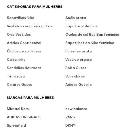
CATEGORIAS PARA MULHERES
Sapatilhas Nike
Anéis prata
Vestidos cerimónia curtos
Sapatos stilettos
Only Vestidos
Óculos de sol Ray Ban feminino
Adidas Continental
Sapatilhas da Nike feminina
Óculos de sol Guess
Pulseiras prata
Calça linho
Vestido branco
Sandálias douradas
Bolsa Guess
Ténis rosa
Vans slip on
Colares Guess
Adidas Gazelle
MARCAS PARA MULHERES
Michael Kors
new balance
ADIDAS ORIGINALS
VANS
Springfield
DKNY