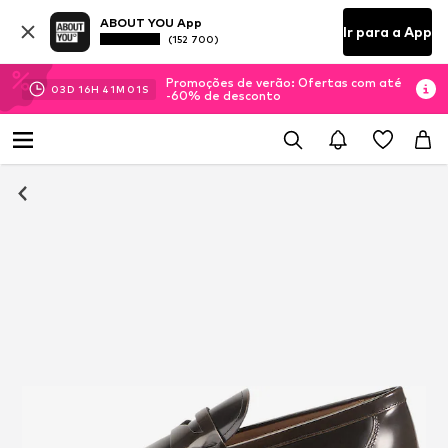
ABOUT YOU App
Ir para a App
(152 700)
Promoções de verão: Ofertas com até
03
D
16
H
41
M
01
S
-60% de desconto