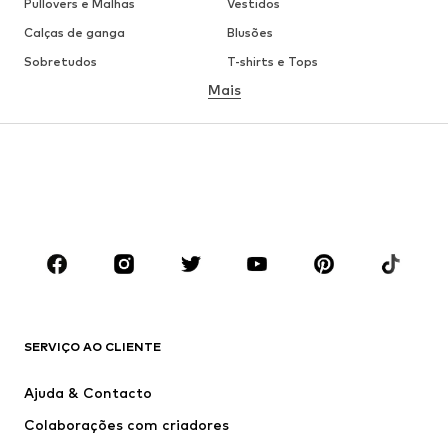
Pullovers e Malhas
Vestidos
Calças de ganga
Blusões
Sobretudos
T-shirts e Tops
Mais
Calças
Roupa interior
Saias
Blusas e Túnicas
Camisolas
Blazers
Roupa de banho
Macacões
Tamanhos grandes
Roupa de maternidade
Sapatos
Desporto
Acessórios
Premium
ROUPA
SERVIÇO AO CLIENTE
Novidades
Trending
Vestidos
Calças e Calções de ganga
Ajuda & Contacto
T-shirts e Tops
Calças e Calções
Colaborações com criadores
Casacos
Pullovers e Malhas