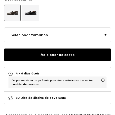
Selecionar tamanho
Adicionar ao cesto
4 - 6 dias úteis
Os prazos de entrega finais previstos serão indicados no teu
carrinho de compras.
30 Dias de direito de devolução
s
Sapatos Slip-on
Sapatos Slip-on VAGABOND SHOEMAKERS