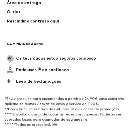
Área de entrega
Roupa interior
Blusas e Túnicas
Outlet
Sobretudos
Saias
Rescindir o contrato aqui
Roupa de banho
Sweatshirts e Hoodies
Blazers e coletes
Macacões
Tamanhos grandes
Maternidade
COMPRAS SEGURAS
Ocasiões
Exclusivo
Upcycling
Os teus dados estão seguros connosco
SAPATOS
Pode usar. É de confiança
Novidades
Trending
Livro de Reclamações
Sapatilhas
Botins
Sapatos Clássicos e Saltos
Botas
*Envio gratuito para encomendas a partir de 24,90€, caso contrário
altos
aplicam-se custos / taxas de envio e serviço de 3,90€.
**Preço total mais baixo dos últimos 30 dias antes de promoções.
Sandálias
Sapatos baixos
****Gratuito a partir de todas as redes portuguesas. Poderão ser
cobradas taxas para chamadas do estrangeiro.
Sapatilhas de desporto
Sabrinas
******Todos os preços incl. IVA.
Sapatos abertos
Pantufas