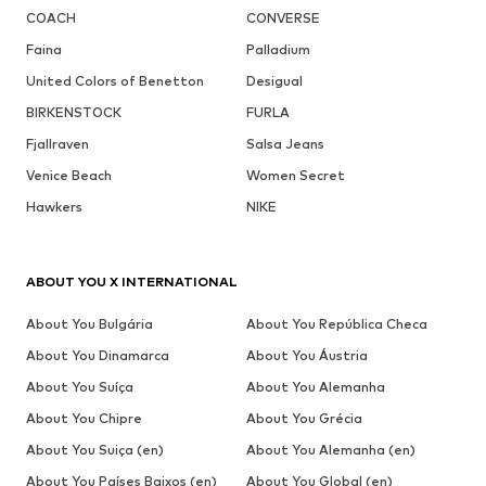
COACH
CONVERSE
Faina
Palladium
United Colors of Benetton
Desigual
BIRKENSTOCK
FURLA
Fjallraven
Salsa Jeans
Venice Beach
Women Secret
Hawkers
NIKE
ABOUT YOU X INTERNATIONAL
About You Bulgária
About You República Checa
About You Dinamarca
About You Áustria
About You Suíça
About You Alemanha
About You Chipre
About You Grécia
About You Suiça (en)
About You Alemanha (en)
About You Países Baixos (en)
About You Global (en)