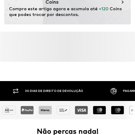
Coins
Compra este artigo agora e acumula até 
+120
 Coins 
que podes trocar por descontos.
30 DIAS DE DIREITO DE DEVOLUÇÃO
PAGAM
Não percas nada!