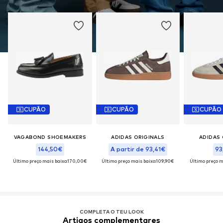
CUPÃO
CUPÃO
CUPÃO
VAGABOND SHOEMAKERS
ADIDAS ORIGINALS
ADIDAS 
144,50€
A partir de 93,41€
93
Último preço mais baixo:
170,00€
Último preço mais baixo:
109,90€
Último preço m
COMPLETA O TEU LOOK
Artigos complementares