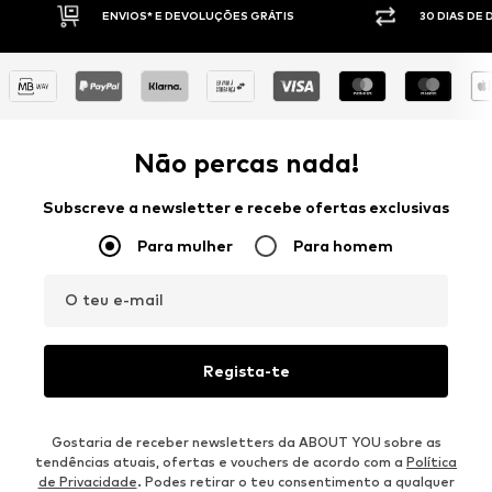
30 DIAS DE DIREITO DE DEVOLUÇÃO
PAGA
Não percas nada!
Subscreve a newsletter e recebe ofertas exclusivas
Para mulher
Para homem
O teu e-mail
Regista-te
Gostaria de receber newsletters da ABOUT YOU sobre as
tendências atuais, ofertas e vouchers de acordo com a
Política
de Privacidade
. Podes retirar o teu consentimento a qualquer