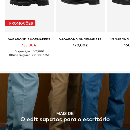
PROMOÇÕES
VAGABOND SHOEMAKERS
VAGABOND SHOEMAKERS
VAGABOND
135,00€
170,00€
16
Preço original: 169,00€
Último preço mais baixo:
87,75€
MAIS DE
O edit sapatos para o escritório