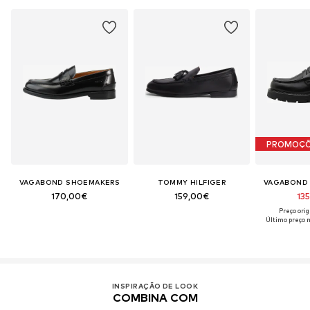
PROMOÇ
VAGABOND SHOEMAKERS
TOMMY HILFIGER
VAGABOND
170,00€
159,00€
13
Preço orig
Último preço m
INSPIRAÇÃO DE LOOK
COMBINA COM