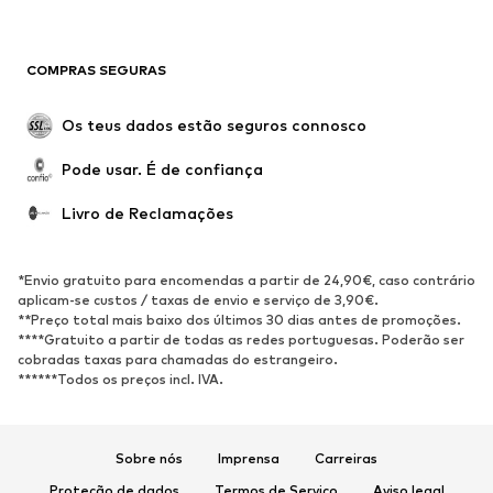
SAPATOS
COMPRAS SEGURAS
Novidades
Trending
Botas
Sapatilhas
Os teus dados estão seguros connosco
Sapatos
Sapatilhas de desporto
Pode usar. É de confiança
Sapatos abertos
Exclusivo
Livro de Reclamações
DESPORTO
Roupa desportiva
Tipos de desporto
*Envio gratuito para encomendas a partir de 24,90€, caso contrário
Sapatilhas de desporto
Mochilas e Sacos de desporto
aplicam-se custos / taxas de envio e serviço de 3,90€.
**Preço total mais baixo dos últimos 30 dias antes de promoções.
Acessórios de desporto
****Gratuito a partir de todas as redes portuguesas. Poderão ser
cobradas taxas para chamadas do estrangeiro.
******Todos os preços incl. IVA.
ACESSÓRIOS
Novidades
Bonés e Gorros
Cintos
Malas e Mochilas
Sobre nós
Imprensa
Carreiras
Relógios
Bijuteria
Proteção de dados
Termos de Serviço
Aviso legal