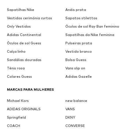
Sapatilhas Nike
Anéis prata
Vestidos cerimónia curtos
Sapatos stilettos
Only Vestidos
Óculos de sol Ray Ban feminino
Adidas Continental
Sapatilhas da Nike feminina
Óculos de sol Guess
Pulseiras prata
Calça linho
Vestido branco
Sandálias douradas
Bolsa Guess
Ténis rosa
Vans slip on
Colares Guess
Adidas Gazelle
MARCAS PARA MULHERES
Michael Kors
new balance
ADIDAS ORIGINALS
VANS
Springfield
DKNY
COACH
CONVERSE