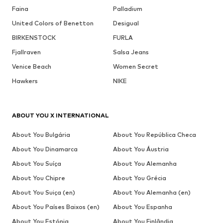
Faina
Palladium
United Colors of Benetton
Desigual
BIRKENSTOCK
FURLA
Fjallraven
Salsa Jeans
Venice Beach
Women Secret
Hawkers
NIKE
ABOUT YOU X INTERNATIONAL
About You Bulgária
About You República Checa
About You Dinamarca
About You Áustria
About You Suíça
About You Alemanha
About You Chipre
About You Grécia
About You Suiça (en)
About You Alemanha (en)
About You Países Baixos (en)
About You Espanha
About You Estónia
About You Finlândia