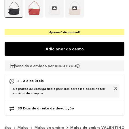
Apenas 1 disponível!
Adicionar ao cesto
Vendido e enviado por
Vendido e enviado por
ABOUT YOU
ABOUT YOU
5 - 6 dias úteis
Os prazos de entrega finais previstos serão indicados no teu
carrinho de compras.
30 Dias de direito de devolução
chilas
Malas
Malas de ombro
Malas de ombro VALENTINO