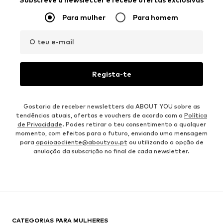
Para mulher
Para homem
O teu e-mail
Regista-te
Gostaria de receber newsletters da ABOUT YOU sobre as
tendências atuais, ofertas e vouchers de acordo com a
Política
de Privacidade
. Podes retirar o teu consentimento a qualquer
momento, com efeitos para o futuro, enviando uma mensagem
para
apoioaocliente@aboutyou.pt
ou utilizando a opção de
anulação da subscrição no final de cada newsletter.
CATEGORIAS PARA MULHERES