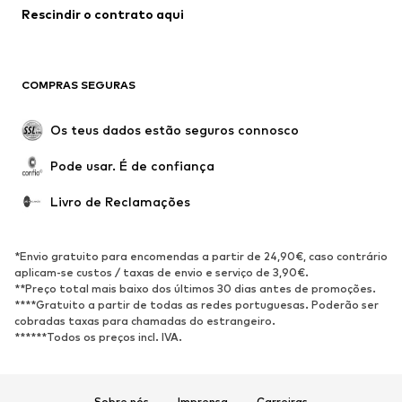
Rescindir o contrato aqui
Roupa de banho
Sweatshirts e Hoodies
Blazers e coletes
Macacões
Tamanhos grandes
Maternidade
COMPRAS SEGURAS
Ocasiões
Exclusivo
Upcycling
Os teus dados estão seguros connosco
SAPATOS
Pode usar. É de confiança
Novidades
Trending
Livro de Reclamações
Sapatilhas
Botins
Sapatos Clássicos e Saltos
Botas
*Envio gratuito para encomendas a partir de 24,90€, caso contrário
altos
aplicam-se custos / taxas de envio e serviço de 3,90€.
**Preço total mais baixo dos últimos 30 dias antes de promoções.
Sandálias
Sapatos baixos
****Gratuito a partir de todas as redes portuguesas. Poderão ser
cobradas taxas para chamadas do estrangeiro.
Sapatilhas de desporto
Sabrinas
******Todos os preços incl. IVA.
Sapatos abertos
Pantufas
Exclusivo
Sobre nós
Imprensa
Carreiras