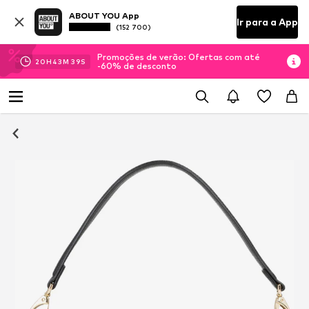
ABOUT YOU App
Ir para a App
(152 700)
Promoções de verão: Ofertas com até
20
H
43
M
39
S
-60% de desconto