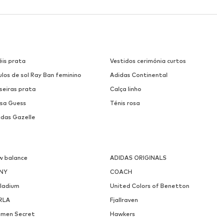
éis prata
Vestidos cerimónia curtos
los de sol Ray Ban feminino
Adidas Continental
seiras prata
Calça linho
lsa Guess
Ténis rosa
idas Gazelle
w balance
ADIDAS ORIGINALS
NY
COACH
lladium
United Colors of Benetton
RLA
Fjallraven
men Secret
Hawkers