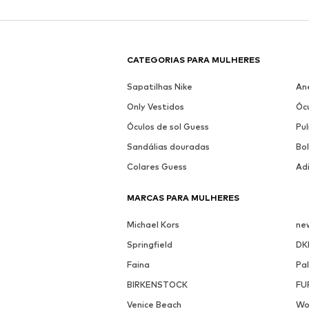
CATEGORIAS PARA MULHERES
Sapatilhas Nike
An
Only Vestidos
Ócu
Óculos de sol Guess
Pul
Sandálias douradas
Bo
Colares Guess
Ad
MARCAS PARA MULHERES
Michael Kors
ne
Springfield
DK
Faina
Pa
BIRKENSTOCK
FU
Venice Beach
Wo