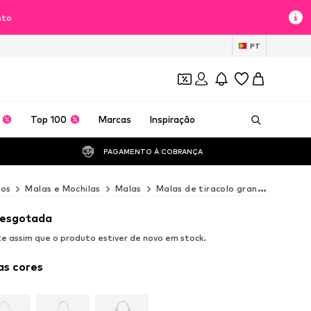
nto
PT
Top 100
Marcas
Inspiração
PAGAMENTO À COBRANÇA 
ios
Malas e Mochilas
Malas
Malas de tiracolo grandes
Mala
 esgotada
 assim que o produto estiver de novo em stock.
as cores