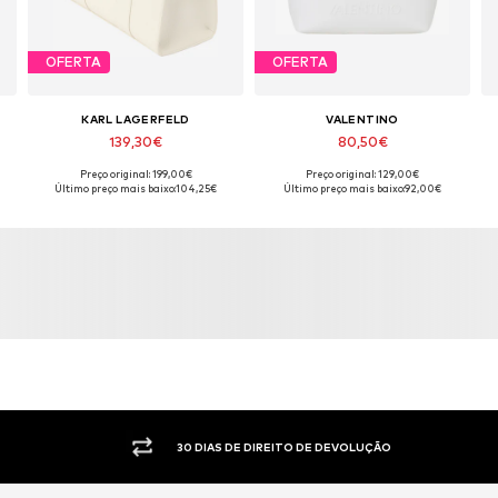
OFERTA
OFERTA
KARL LAGERFELD
VALENTINO
139,30€
80,50€
Preço original: 199,00€
Preço original: 129,00€
e
Tamanhos disponíveis: One Size
Tamanhos disponíveis: One Size
Último preço mais baixo:
104,25€
Último preço mais baixo:
92,00€
Adicionar ao cesto
Adicionar ao cesto
30 DIAS DE DIREITO DE DEVOLUÇÃO