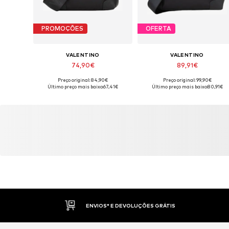
PROMOÇÕES
OFERTA
VALENTINO
VALENTINO
74,90€
89,91€
Preço original: 84,90€
Preço original: 99,90€
Tamanhos disponíveis: One Size
Tamanhos disponíveis: One Siz
Último preço mais baixo:
67,41€
Último preço mais baixo:
80,91€
Adicionar ao cesto
Adicionar ao cesto
ENVIOS* E DEVOLUÇÕES GRÁTIS