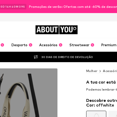
Promoções de verão: Ofertas com até -60% de desco
03
D
14
H
40
M
08
S
ABOUT
YOU
Desporto
Acessórios
Streetwear
Premium
30 DIAS DE DIREITO DE DEVOLUÇÃO
Mulher
Acessór
A tua cor está
Podemos lembrar-te
Descobre outr
Cor
:
offwhite