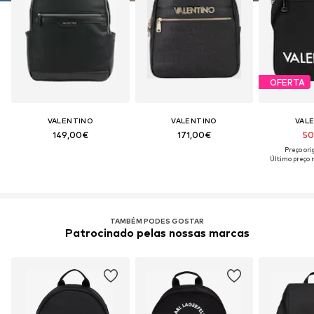
OFERTA
VALENTINO
VALENTINO
VAL
149,00€
171,00€
50
Preço ori
Último preço 
TAMBÉM PODES GOSTAR
Patrocinado pelas nossas marcas