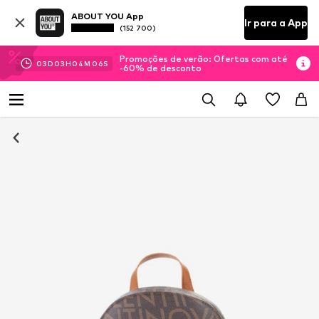
ABOUT YOU App
Ir para a App
(152 700)
Promoções de verão: Ofertas com até
03
D
03
H
04
M
06
S
-60% de desconto