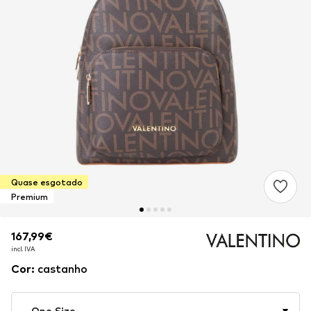
Quase esgotado
Premium
167,99€
167,99€
167,99€
incl. IVA
incl. IVA
incl. IVA
Cor
:
castanho
One Size