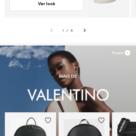
Ver look
1
/
8
Seguir
MAIS DE