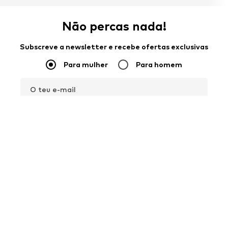
Não percas nada!
Subscreve a newsletter e recebe ofertas exclusivas
Para mulher
Para homem
O teu e-mail
Regista-te
Gostaria de receber newsletters da ABOUT YOU sobre as
tendências atuais, ofertas e vouchers de acordo com a
Política
de Privacidade
. Podes retirar o teu consentimento a qualquer
momento, com efeitos para o futuro, enviando uma mensagem
para
apoioaocliente@aboutyou.pt
ou utilizando a opção de
anulação da subscrição no final de cada newsletter.