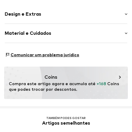
Design e Extras
Estampado com logo
Material e Cuidados
Fecho de correr
Artigo n º.
LB035453
Material: Poliuretano (AppleSkin™)
Comunicar um problema jurídico
Forro: Poliéster - PES
Coins
Compra este artigo agora e acumula até 
+168
 Coins 
que podes trocar por descontos.
TAMBÉM PODES GOSTAR
Artigos semelhantes