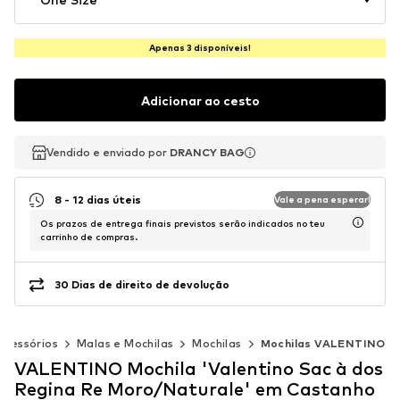
Apenas 3 disponíveis!
Adicionar ao cesto
Vendido e enviado por
Vendido e enviado por
DRANCY BAG
DRANCY BAG
8 - 12 dias úteis
Vale a pena esperar!
Os prazos de entrega finais previstos serão indicados no teu
carrinho de compras.
30 Dias de direito de devolução
Acessórios
Malas e Mochilas
Mochilas
Mochilas VALENTINO
VALENTINO Mochila 'Valentino Sac à dos
Regina Re Moro/Naturale' em Castanho