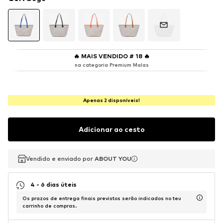
🔥
MAIS VENDIDO # 18
🔥
na categoria Premium Malas
Apenas 2 disponíveis!
Adicionar ao cesto
Vendido e enviado por
Vendido e enviado por
ABOUT YOU
ABOUT YOU
4 - 6 dias úteis
Os prazos de entrega finais previstos serão indicados no teu
carrinho de compras.