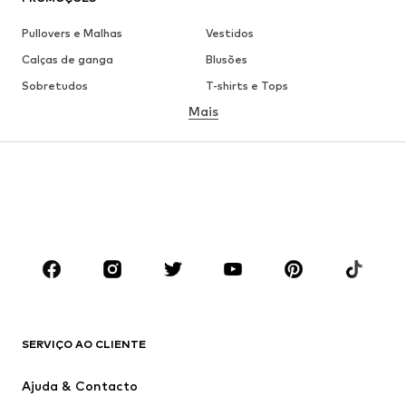
Pullovers e Malhas
Vestidos
Calças de ganga
Blusões
Sobretudos
T-shirts e Tops
Mais
Calças
Roupa interior
Saias
Blusas e Túnicas
Camisolas
Blazers
Roupa de banho
Macacões
Tamanhos grandes
Roupa de maternidade
Sapatos
Desporto
Acessórios
Premium
ROUPA
SERVIÇO AO CLIENTE
Novidades
Trending
Vestidos
Calças e Calções de ganga
Ajuda & Contacto
T-shirts e Tops
Calças e Calções