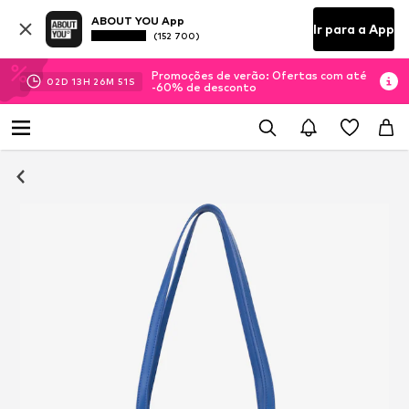
ABOUT YOU App
Ir para a App
(152 700)
Promoções de verão: Ofertas com até
02
D
13
H
26
M
51
S
-60% de desconto