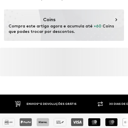
80121 Napoli
IT
help@miriade.com
Coins
Compra este artigo agora e acumula até 
+60
 Coins 
que podes trocar por descontos.
ENVIOS* E DEVOLUÇÕES GRÁTIS
30 DIAS DE