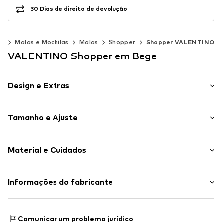
30 Dias de direito de devolução
os
Malas e Mochilas
Malas
Shopper
Shopper VALENTINO
VALENTINO Shopper em Bege
Design e Extras
Estampado com logo
Tamanho e Ajuste
Imitação de couro
Compartimento principal espaçoso
Comprimento da alça: Alça pequena
Compartimento com fecho de correr interior
Material e Cuidados
Tamanho: Pequeno
Placa de Etiqueta
Padrão All-Over
Material superior: Poliuretano - PU (reciclado)
Informações do fabricante
Imitação de couro
Forro: Poliuretano - PU (reciclado)
Fecho de correr
Miriade S.p.A.
Piazza dei Martiri 30
Artigo n º.
VAL2154001000001
Comunicar um problema jurídico