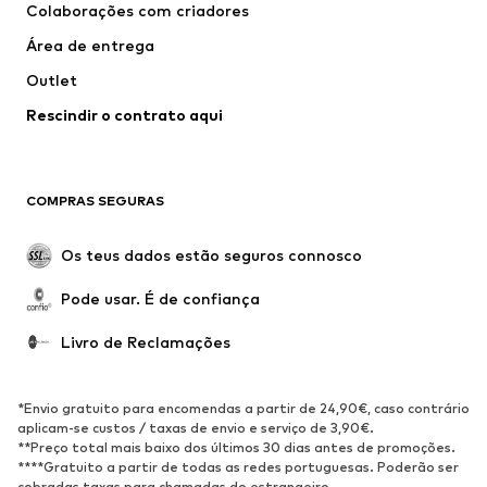
Colaborações com criadores
Casacos
Pullovers e Malhas
Área de entrega
Roupa interior
Blusas e Túnicas
Outlet
Sobretudos
Saias
Rescindir o contrato aqui
Roupa de banho
Sweatshirts e Hoodies
Blazers e coletes
Macacões
Tamanhos grandes
Maternidade
COMPRAS SEGURAS
Ocasiões
Exclusivo
Upcycling
Os teus dados estão seguros connosco
SAPATOS
Pode usar. É de confiança
Novidades
Trending
Livro de Reclamações
Sapatilhas
Botins
Sapatos Clássicos e Saltos
Botas
*Envio gratuito para encomendas a partir de 24,90€, caso contrário
altos
aplicam-se custos / taxas de envio e serviço de 3,90€.
**Preço total mais baixo dos últimos 30 dias antes de promoções.
Sandálias
Sapatos baixos
****Gratuito a partir de todas as redes portuguesas. Poderão ser
cobradas taxas para chamadas do estrangeiro.
Sapatilhas de desporto
Sabrinas