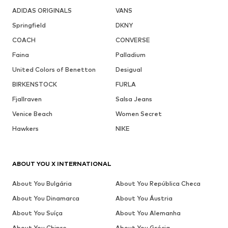
ADIDAS ORIGINALS
VANS
Springfield
DKNY
COACH
CONVERSE
Faina
Palladium
United Colors of Benetton
Desigual
BIRKENSTOCK
FURLA
Fjallraven
Salsa Jeans
Venice Beach
Women Secret
Hawkers
NIKE
ABOUT YOU X INTERNATIONAL
About You Bulgária
About You República Checa
About You Dinamarca
About You Áustria
About You Suíça
About You Alemanha
About You Chipre
About You Grécia