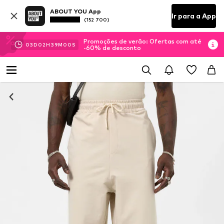
ABOUT YOU App
Ir para a App
(152 700)
Promoções de verão: Ofertas com até
03
D
02
H
38
M
59
S
-60% de desconto