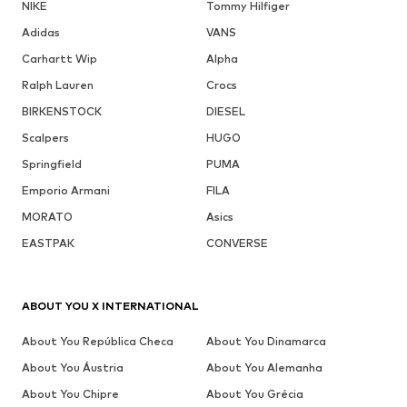
NIKE
Tommy Hilfiger
Adidas
VANS
Carhartt Wip
Alpha
Ralph Lauren
Crocs
BIRKENSTOCK
DIESEL
Scalpers
HUGO
Springfield
PUMA
Emporio Armani
FILA
MORATO
Asics
EASTPAK
CONVERSE
ABOUT YOU X INTERNATIONAL
About You República Checa
About You Dinamarca
About You Áustria
About You Alemanha
About You Chipre
About You Grécia