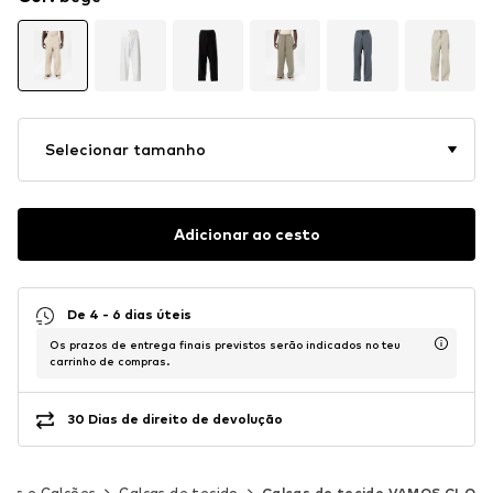
Selecionar tamanho
Adicionar ao cesto
De 4 - 6 dias úteis
Os prazos de entrega finais previstos serão indicados no teu
carrinho de compras.
30 Dias de direito de devolução
ças e Calções
Calças de tecido
Calças de tecido VAMOS CLO