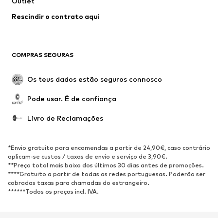
Outlet
Ocasiões
Exclusivo
Rescindir o contrato aqui
Upcycling
SAPATOS
COMPRAS SEGURAS
Novidades
Trending
Botas
Sapatilhas
Os teus dados estão seguros connosco
Sapatos
Sapatilhas de desporto
Pode usar. É de confiança
Sapatos abertos
Exclusivo
Livro de Reclamações
DESPORTO
Roupa desportiva
Tipos de desporto
*Envio gratuito para encomendas a partir de 24,90€, caso contrário
Sapatilhas de desporto
Mochilas e Sacos de desporto
aplicam-se custos / taxas de envio e serviço de 3,90€.
**Preço total mais baixo dos últimos 30 dias antes de promoções.
Acessórios de desporto
****Gratuito a partir de todas as redes portuguesas. Poderão ser
cobradas taxas para chamadas do estrangeiro.
******Todos os preços incl. IVA.
ACESSÓRIOS
Novidades
Bonés e Gorros