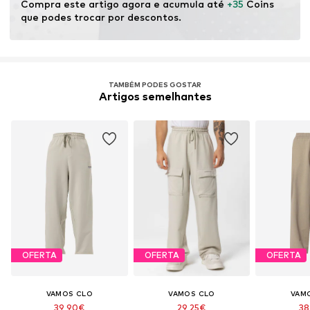
Artigo n º.
VAM3270001000001
Compra este artigo agora e acumula até 
+35
 Coins 
que podes trocar por descontos.
TAMBÉM PODES GOSTAR
Artigos semelhantes
OFERTA
OFERTA
OFERTA
VAMOS CLO
VAMOS CLO
VAM
39,90€
29,25€
38