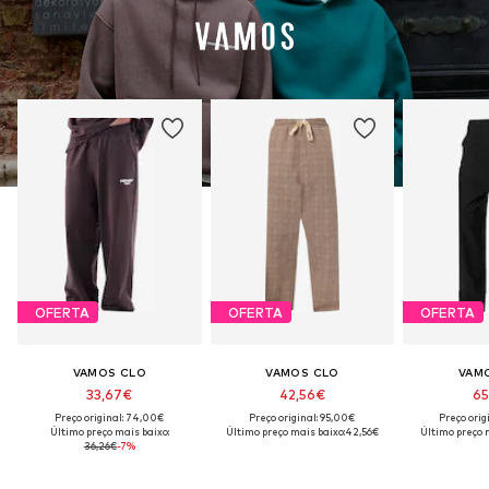
OFERTA
OFERTA
OFERTA
VAMOS CLO
VAMOS CLO
VAM
33,67€
42,56€
65
Preço original: 74,00€
Preço original: 95,00€
Preço orig
Último preço mais baixo:
Último preço mais baixo:
42,56€
Último preço 
36,26€
-7%