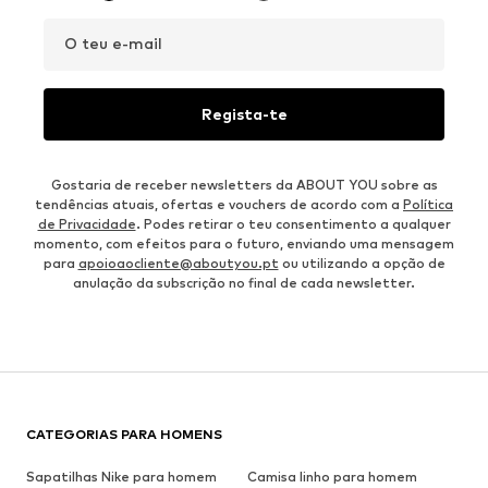
O teu e-mail
Regista-te
Gostaria de receber newsletters da ABOUT YOU sobre as
tendências atuais, ofertas e vouchers de acordo com a
Política
de Privacidade
. Podes retirar o teu consentimento a qualquer
momento, com efeitos para o futuro, enviando uma mensagem
para
apoioaocliente@aboutyou.pt
ou utilizando a opção de
anulação da subscrição no final de cada newsletter.
CATEGORIAS PARA HOMENS
Sapatilhas Nike para homem
Camisa linho para homem