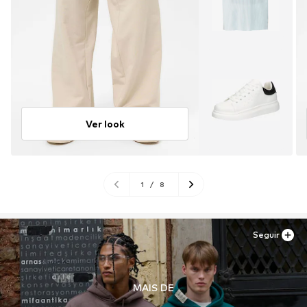
Ver look
1
/
8
Seguir
MAIS DE