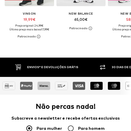
VINSON
NEW BALANCE
NEW 
19,99€
65,00€
58
Preço original: 24,99€
Preço ori
Último preço mais baixo:
17,99€
Último preço m
30 DIAS DE DIREITO DE DEVOLUÇÃO
PAGAM
Não percas nada!
Subscreve a newsletter e recebe ofertas exclusivas
Para mulher
Para homem