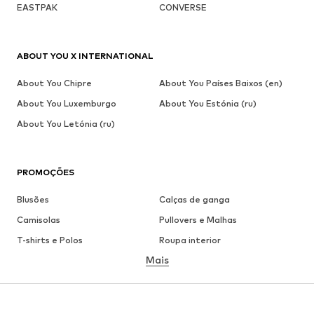
EASTPAK
CONVERSE
ABOUT YOU X INTERNATIONAL
About You Chipre
About You Países Baixos (en)
About You Luxemburgo
About You Estónia (ru)
About You Letónia (ru)
PROMOÇÕES
Blusões
Calças de ganga
Camisolas
Pullovers e Malhas
T-shirts e Polos
Roupa interior
Mais
Calças
Camisas
Sobretudos
Fatos e Blazers
Roupa de banho
Tamanhos grandes