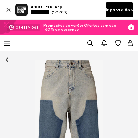
ABOUT YOU App
Ir para a App
(152 700)
Promoções de verão: Ofertas com até
09
H
35
M
05
S
-60% de desconto