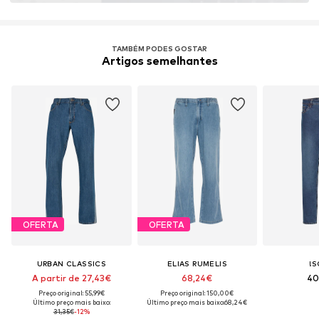
TAMBÉM PODES GOSTAR
Artigos semelhantes
OFERTA
OFERTA
URBAN CLASSICS
ELIAS RUMELIS
!S
A partir de 27,43€
68,24€
40
Preço original: 55,99€
Preço original: 150,00€
Último preço mais baixo:
Último preço mais baixo:
68,24€
31,35€
-12%