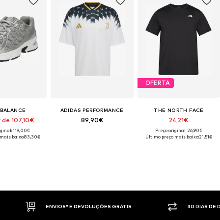
OFERTA
BALANCE
ADIDAS PERFORMANCE
THE NORTH FACE
r de 107,10€
89,90€
24,21€
ginal: 119,00€
Preço original: 26,90€
mais baixo:
83,30€
Último preço mais baixo:
21,51€
30 DIAS DE DIREITO DE DEVOLUÇÃO
PAGAM