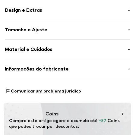
Design e Extras
Simples
Tamanho e Ajuste
Ganga
Botões de frente
Comprimento: Comprido/Maxi
Bolsos traseiros
Material e Cuidados
Ajuste: Perna larga
Bolsos laterais
Corte solto
Composição: 100% Algodão
Informações do fabricante
Toque com relevo
País de origem: Turquia
Fecho de botões
SEBA Trade GmbH
Delicados a 30°C
Esslinger Straße 31
Artigo n º.
VAM3499003000001
Comunicar um problema jurídico
89537 Giengen an der Brenz
DE
info@sebatrade.de
Coins
Compra este artigo agora e acumula até 
+57
 Coins 
que podes trocar por descontos.