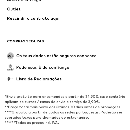
Roupa de banho
Tamanhos grandes
Outlet
Ocasiões
Exclusivo
Rescindir o contrato aqui
Upcycling
SAPATOS
COMPRAS SEGURAS
Novidades
Trending
Botas
Sapatilhas
Os teus dados estão seguros connosco
Sapatos
Sapatilhas de desporto
Pode usar. É de confiança
Sapatos abertos
Exclusivo
Livro de Reclamações
DESPORTO
Roupa desportiva
Tipos de desporto
*Envio gratuito para encomendas a partir de 24,90€, caso contrário
Sapatilhas de desporto
Mochilas e Sacos de desporto
aplicam-se custos / taxas de envio e serviço de 3,90€.
**Preço total mais baixo dos últimos 30 dias antes de promoções.
Acessórios de desporto
****Gratuito a partir de todas as redes portuguesas. Poderão ser
cobradas taxas para chamadas do estrangeiro.
******Todos os preços incl. IVA.
ACESSÓRIOS