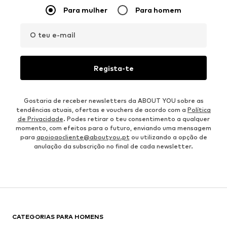
Para mulher
Para homem
O teu e-mail
Regista-te
Gostaria de receber newsletters da ABOUT YOU sobre as
tendências atuais, ofertas e vouchers de acordo com a
Política
de Privacidade
. Podes retirar o teu consentimento a qualquer
momento, com efeitos para o futuro, enviando uma mensagem
para
apoioaocliente@aboutyou.pt
ou utilizando a opção de
anulação da subscrição no final de cada newsletter.
CATEGORIAS PARA HOMENS