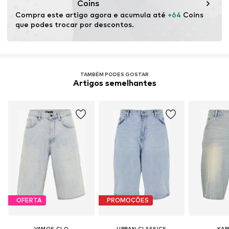
Coins
Compra este artigo agora e acumula até 
+64
 Coins 
que podes trocar por descontos.
TAMBÉM PODES GOSTAR
Artigos semelhantes
OFERTA
PROMOÇÕES
VAMOS CLO
URBAN CLASSICS
KAR