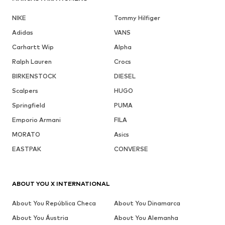
NIKE
Tommy Hilfiger
Adidas
VANS
Carhartt Wip
Alpha
Ralph Lauren
Crocs
BIRKENSTOCK
DIESEL
Scalpers
HUGO
Springfield
PUMA
Emporio Armani
FILA
MORATO
Asics
EASTPAK
CONVERSE
ABOUT YOU X INTERNATIONAL
About You República Checa
About You Dinamarca
About You Áustria
About You Alemanha