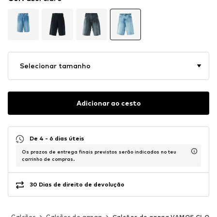
Selecionar tamanho
Adicionar ao cesto
De 4 - 6 dias úteis
Os prazos de entrega finais previstos serão indicados no teu
carrinho de compras.
30 Dias de direito de devolução
s
Calções
Calções de ganga
Calções de ganga VAMOS CLO