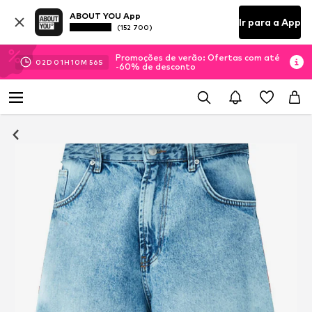
ABOUT YOU App
Ir para a App
(152 700)
Promoções de verão: Ofertas com até
02
D
01
H
10
M
55
S
-60% de desconto