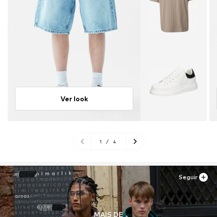
Ver look
1
/
4
Seguir
MAIS DE