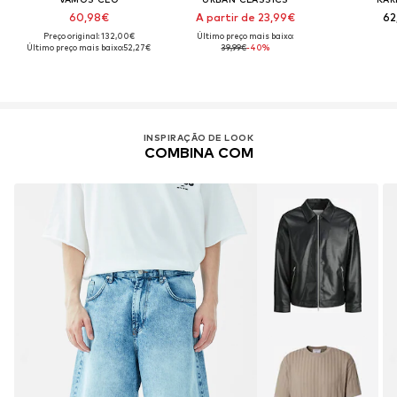
60,98€
A partir de 23,99€
62
Preço original: 132,00€
Último preço mais baixo:
Último preço mais baixo:
52,27€
39,99€
-40%
INSPIRAÇÃO DE LOOK
COMBINA COM