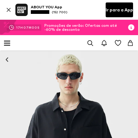
ABOUT YOU App
Ir para a App
(152 700)
Promoções de verão: Ofertas com até
17
H
06
M
59
S
-60% de desconto