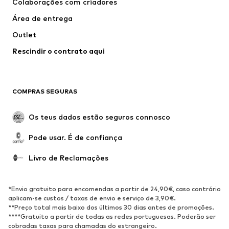
Colaborações com criadores
Fatos e Blazers
Sobretudos
Área de entrega
Roupa de banho
Tamanhos grandes
Outlet
Ocasiões
Exclusivo
Rescindir o contrato aqui
Upcycling
SAPATOS
COMPRAS SEGURAS
Novidades
Trending
Botas
Sapatilhas
Os teus dados estão seguros connosco
Sapatos
Sapatilhas de desporto
Pode usar. É de confiança
Sapatos abertos
Exclusivo
Livro de Reclamações
DESPORTO
Roupa desportiva
Tipos de desporto
*Envio gratuito para encomendas a partir de 24,90€, caso contrário
Sapatilhas de desporto
Mochilas e Sacos de desporto
aplicam-se custos / taxas de envio e serviço de 3,90€.
**Preço total mais baixo dos últimos 30 dias antes de promoções.
Acessórios de desporto
****Gratuito a partir de todas as redes portuguesas. Poderão ser
cobradas taxas para chamadas do estrangeiro.