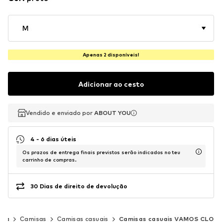
M
Apenas 2 disponíveis!
Adicionar ao cesto
Vendido e enviado por
Vendido e enviado por
ABOUT YOU
ABOUT YOU
4 - 6 dias úteis
Os prazos de entrega finais previstos serão indicados no teu
carrinho de compras.
30 Dias de direito de devolução
upa
Camisas
Camisas casuais
Camisas casuais VAMOS CLO