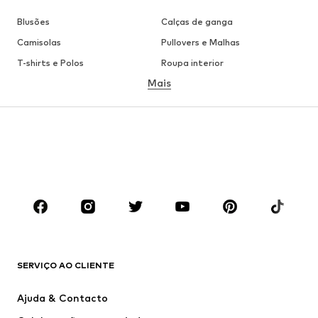
Blusões
Calças de ganga
Camisolas
Pullovers e Malhas
T-shirts e Polos
Roupa interior
Mais
Calças
Camisas
Sobretudos
Fatos e Blazers
Roupa de banho
Tamanhos grandes
Sapatos
Desporto
Acessórios
Premium
ROUPA
Novidades
Trending
T-shirts e Polos
Calças e Calções de ganga
SERVIÇO AO CLIENTE
Casacos
Camisolas
Calças e Calções
Camisas
Ajuda & Contacto
Roupa interior
Pullovers e Malhas