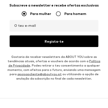
Subscreve a newsletter e recebe ofertas exclusivas
Para mulher
Para homem
O teu e-mail
Regista-te
Gostaria de receber newsletters da ABOUT YOU sobre as
tendências atuais, ofertas e vouchers de acordo com a
Política
de Privacidade
. Podes retirar o teu consentimento a qualquer
momento, com efeitos para o futuro, enviando uma mensagem
para
apoioaocliente@aboutyou.pt
ou utilizando a opção de
anulação da subscrição no final de cada newsletter.