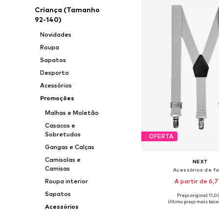
Criança (Tamanho
92-140)
Novidades
Roupa
Sapatos
Desporto
Acessórios
Promoções
Malhas e Moletão
Casacos e
Sobretudos
OFERTA
Gangas e Calças
Camisolas e
NEXT
Camisas
Acessórios de f
A partir de 6,
Roupa interior
Sapatos
+
1
Preço original: 11,
Tamanhos disponíveis: Sm
Último preço mais baixo
Acessórios
Adicionar ao c