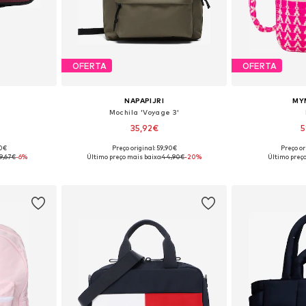
OFERTA
OFERTA
NAPAPIJRI
MY
Mochila 'Voyage 3'
35,92€
5
90€
Preço original: 59,90€
Preço or
 One Size
Tamanhos disponíveis: One Size
Tamanhos dis
9,67€
-6%
Último preço mais baixo:
44,90€
-20%
Último preço
esto
Adicionar ao cesto
Adicion