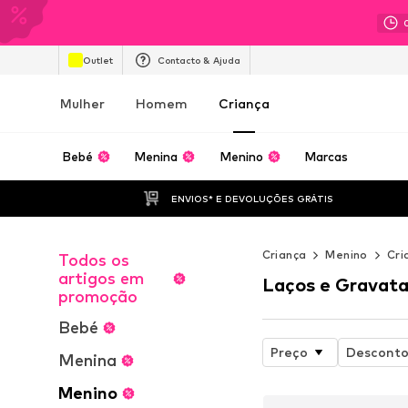
Outlet
Contacto & Ajuda
Mulher
Homem
Criança
Bebé
Menina
Menino
Marcas
ENVIOS* E DEVOLUÇÕES GRÁTIS
Criança
Menino
Cri
Todos os
artigos em
Laços e Gravata
promoção
Bebé
Preço
Descont
Menina
Menino