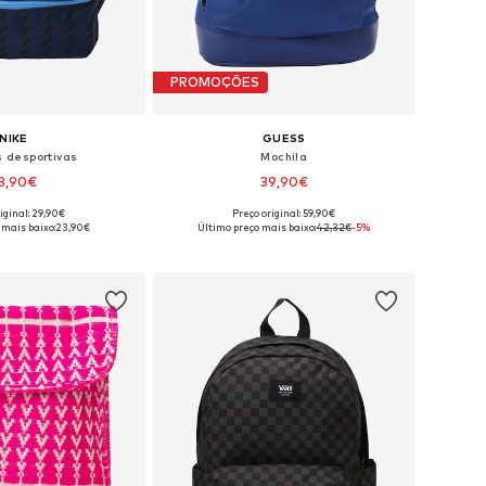
PROMOÇÕES
NIKE
GUESS
s desportivas
Mochila
3,90€
39,90€
iginal: 29,90€
Preço original: 59,90€
poníveis: One Size
Tamanhos disponíveis: One Size
 mais baixo:
23,90€
Último preço mais baixo:
42,32€
-5%
ar ao cesto
Adicionar ao cesto