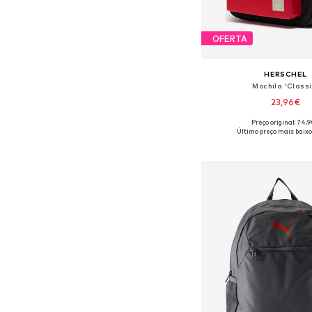
OFERTA
HERSCHEL
Mochila 'Classi
23,96€
Preço original: 74,
Tamanhos disponíveis:
Último preço mais baixo
Adicionar ao c