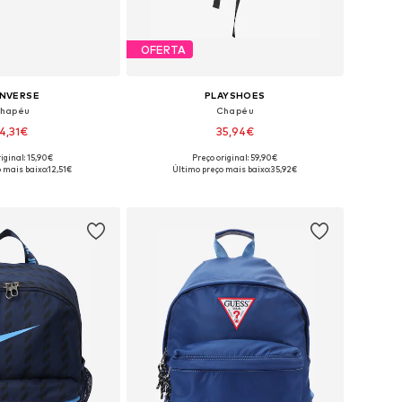
OFERTA
NVERSE
PLAYSHOES
hapéu
Chapéu
14,31€
35,94€
iginal: 15,90€
Preço original: 59,90€
sponíveis: 48-54
Tamanhos disponíveis: 48-52, 52-56
 mais baixo:
12,51€
Último preço mais baixo:
35,92€
ar ao cesto
Adicionar ao cesto