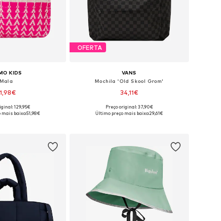
OFERTA
MO KIDS
VANS
Mala
Mochila 'Old Skool Grom'
1,98€
34,11€
iginal: 129,95€
Preço original: 37,90€
poníveis: One Size
Tamanhos disponíveis: One Size
 mais baixo:
51,98€
Último preço mais baixo:
29,61€
ar ao cesto
Adicionar ao cesto