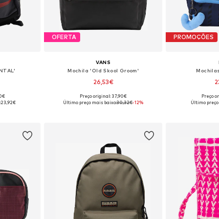
OFERTA
PROMOÇÕES
VANS
NTAL'
Mochila 'Old Skool Groom'
Mochila
26,53€
2
90€
Preço original: 37,90€
Preço or
 One Size
Tamanhos disponíveis: One Size
Tamanhos dis
:
23,92€
Último preço mais baixo:
30,32€
-12%
Último preço
esto
Adicionar ao cesto
Adicion