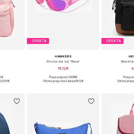
OFERTA
OFERTA
HAWKERS
HE
Óculos de sol 'Rave'
Mochila
19,12€
4
+
1
90€
Preço original: 29,99€
Preço or
 One Size
Tamanhos disponíveis: Onesize
Tamanhos dis
:
20,93€
Último preço mais baixo:
19,12€
Último preço
esto
Adicionar ao cesto
Adicion