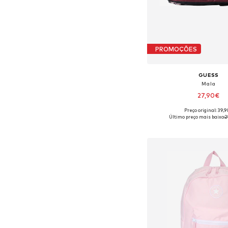
PROMOÇÕES
GUESS
Mala
27,90€
Preço original: 39,
Tamanhos disponíveis:
Último preço mais baixo:
2
Adicionar ao c