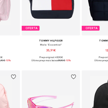
OFERTA
OFERTA
TOMMY HILFIGER
TOMMY
Mala 'Essential'
35,91€
1
90€
Preço original: 49,90€
Preço or
 One Size
Tamanhos disponíveis: One Size
Tamanhos dis
,90€
-10%
Último preço mais baixo:
39,90€
-10%
Último preço
esto
Adicionar ao cesto
Adicion