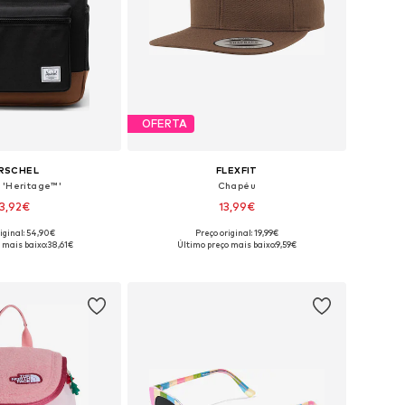
OFERTA
RSCHEL
FLEXFIT
 'Heritage™'
Chapéu
3,92€
13,99€
+
3
+
16
iginal: 54,90€
Preço original: 19,99€
poníveis: One Size
Tamanhos disponíveis: 48-54
 mais baixo:
38,61€
Último preço mais baixo:
9,59€
ar ao cesto
Adicionar ao cesto