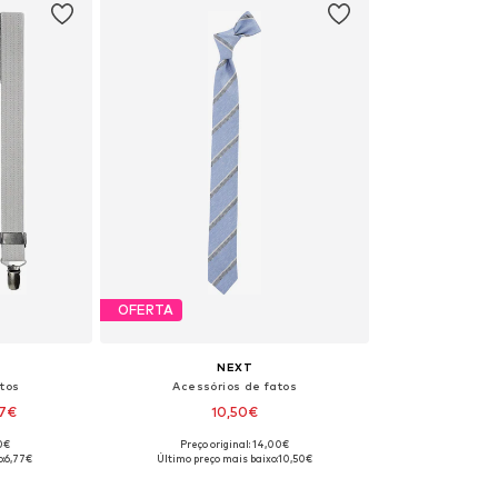
OFERTA
NEXT
atos
Acessórios de fatos
77€
10,50€
00€
Preço original: 14,00€
all, Medium
Tamanhos disponíveis: 14-16 yrs
:
6,77€
Último preço mais baixo:
10,50€
esto
Adicionar ao cesto