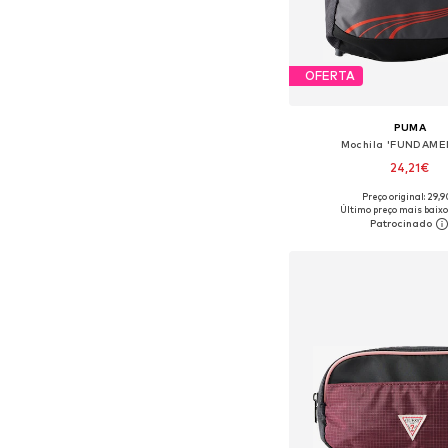
OFERTA
PUMA
Mochila 'FUNDAME
24,21€
Preço original: 29,
Tamanhos disponíveis:
Último preço mais baixo
Adicionar ao c