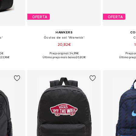
OFERTA
OFERTA
HAWKERS
CO
c'
Óculos de sol 'Warwick'
C
20,82€
90€
Preço original: 34,99€
Preço or
 One Size
Tamanhos disponíveis: Onesize
Tamanhos di
:
23,96€
Último preço mais baixo:
20,82€
Último preço
esto
Adicionar ao cesto
Adicion