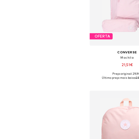
OFERTA
CONVERSE
Mochila
21,51€
Preço original: 29,
Tamanhos disponíveis:
Último preço mais baixo:
23
Adicionar ao c