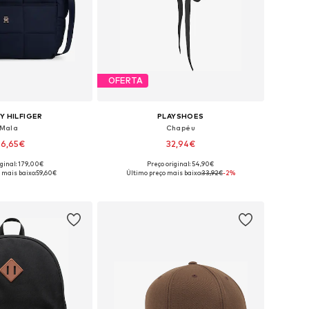
OFERTA
 HILFIGER
PLAYSHOES
Mala
Chapéu
26,65€
32,94€
iginal: 179,00€
Preço original: 54,90€
poníveis: One Size
Tamanhos disponíveis: 48-52, 52-56
 mais baixo:
59,60€
Último preço mais baixo:
33,92€
-2%
ar ao cesto
Adicionar ao cesto