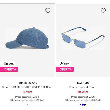
Unisex
Unisex
OFERTA
OFERTA
TOMMY JEANS
HAWKERS
Boné 'TJM HERITAGE OVER DYED DENIM CAP'
Óculos de sol 'Sour'
13,96€
28,04€
Preço original: 49,90€
Preço original: 54,99€
Último preço mais baixo:
13,96€
Último preço mais baixo:
28,04€