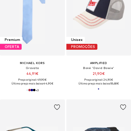
Premium
Unisex
OFERTA
PROMOÇÕES
MICHAEL KORS
AMPLIFIED
Gravata
Boné 'David Bowie'
44,91€
21,90€
Preço original: 49,90€
Preço original: 24,90€
Último preço mais baixo:
44,90€
Último preço mais baixo:
18,68€
+
3