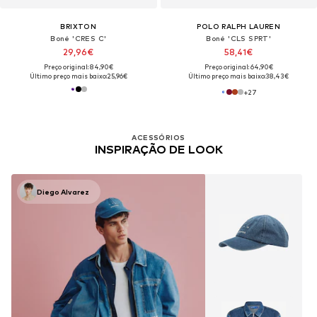
BRIXTON
POLO RALPH LAUREN
Boné 'CRES C'
Boné 'CLS SPRT'
29,96€
58,41€
Preço original: 84,90€
Preço original: 64,90€
Último preço mais baixo:
25,96€
Último preço mais baixo:
38,43€
+
27
ACESSÓRIOS
INSPIRAÇÃO DE LOOK
Diego Alvarez