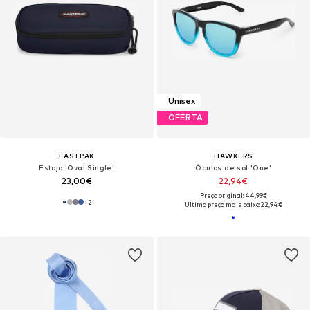
Unisex
OFERTA
EASTPAK
HAWKERS
Estojo 'Oval Single'
Óculos de sol 'One'
23,00€
22,94€
Preço original: 44,99€
+
2
Último preço mais baixo:
22,94€