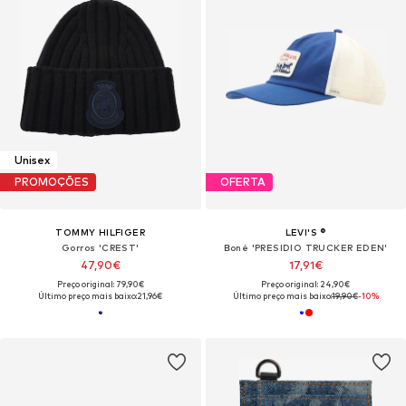
Unisex
PROMOÇÕES
OFERTA
TOMMY HILFIGER
LEVI'S ®
Gorros 'CREST'
Boné 'PRESIDIO TRUCKER EDEN'
47,90€
17,91€
Preço original: 79,90€
Preço original: 24,90€
Último preço mais baixo:
21,96€
Último preço mais baixo:
19,90€
-10%