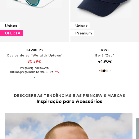
Unisex
Unisex
OFERTA
Premium
HAWKERS
BOSS
Óculos de sol 'Warwick Uptown'
Boné 'Zed'
30,59€
44,90€
Preço original: 59,99€
+
1
Último preço mais baixo:
33,14€
-7%
DESCOBRE AS TENDÊNCIAS E AS PRINCIPAIS MARCAS
Inspiração para Acessórios