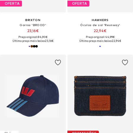
OFERTA
OFERTA
BRIXTON
HAWKERS
Gorros 'BROOD'
Óculos de sol 'Reunway'
23,16€
22,94€
Preço original: 84,90€
Preço original: 44,99€
Último preço mais baixo:
23,16€
Último preço mais baixo:
22,94€