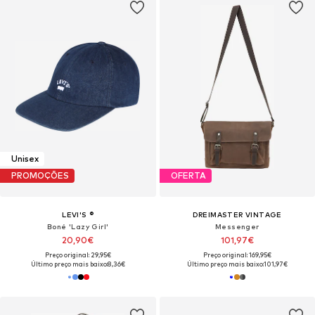
Unisex
PROMOÇÕES
OFERTA
LEVI'S ®
DREIMASTER VINTAGE
Boné 'Lazy Girl'
Messenger
20,90€
101,97€
Preço original: 29,95€
Preço original: 169,95€
Último preço mais baixo:
8,36€
Último preço mais baixo:
101,97€