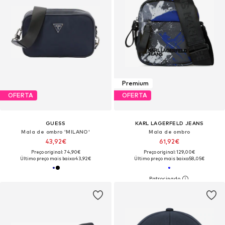
Premium
OFERTA
OFERTA
GUESS
KARL LAGERFELD JEANS
Mala de ombro 'MILANO'
Mala de ombro
43,92€
61,92€
Preço original: 74,90€
Preço original: 129,00€
Último preço mais baixo:
43,92€
Último preço mais baixo:
58,05€