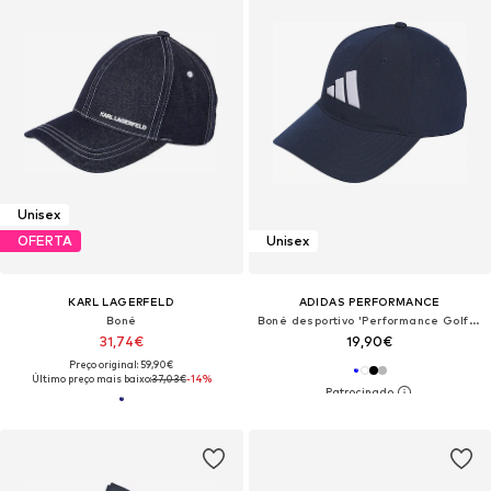
Unisex
OFERTA
Unisex
KARL LAGERFELD
ADIDAS PERFORMANCE
Boné
Boné desportivo 'Performance Golf Hat'
31,74€
19,90€
Preço original: 59,90€
Último preço mais baixo:
37,03€
-14%