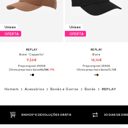
Unisex
Unisex
OFERTA
OFERTA
REPLAY
REPLAY
Boné 'Cappello'
Boné
9,56€
16,14€
Preço original: 29,90€
Preço original: 29,90€
Último preço mais baixo:
10,76€
-11%
Último preço mais baixo:
10,76€
Homem
Acessórios
Bonés e Gorros
Bonés
REPLAY
30 DIAS DE DIREITO DE DEVOLUÇÃO
PAGAM