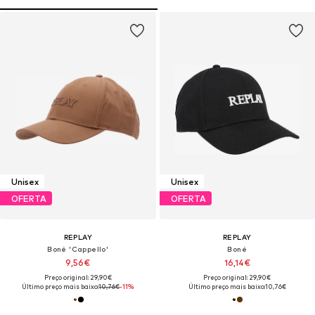
Unisex
Unisex
OFERTA
OFERTA
REPLAY
REPLAY
Boné 'Cappello'
Boné
9,56€
16,14€
Preço original: 29,90€
Preço original: 29,90€
Último preço mais baixo:
10,76€
-11%
Último preço mais baixo:
10,76€