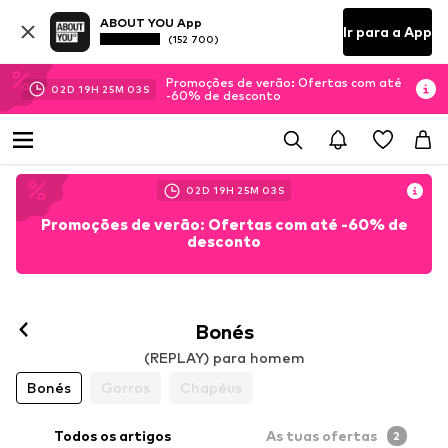
ABOUT YOU App
Ir para a App
(152 700)
Promoções de verão: Ofertas com até
02
D
19
H
25
M
02
S
-60% de desconto
02
D
19
H
25
M
02
S
Promoções de verão: Ofertas com até -60% de
desconto
Bonés
(REPLAY) para homem
Bonés
Gorros
Chapéus
Todos os artigos
As tuas ofertas
2