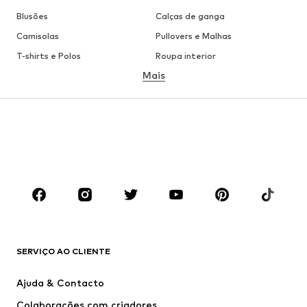
Blusões
Calças de ganga
Camisolas
Pullovers e Malhas
T-shirts e Polos
Roupa interior
Mais
Calças
Camisas
Sobretudos
Fatos e Blazers
Roupa de banho
Tamanhos grandes
Sapatos
Desporto
Acessórios
Premium
ROUPA
Novidades
Trending
T-shirts e Polos
Calças e Calções de ganga
SERVIÇO AO CLIENTE
Casacos
Camisolas
Calças e Calções
Camisas
Ajuda & Contacto
Roupa interior
Pullovers e Malhas
Colaborações com criadores