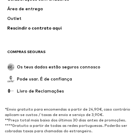
Fatos e Blazers
Sobretudos
Área de entrega
Roupa de banho
Tamanhos grandes
Outlet
Ocasiões
Exclusivo
Rescindir o contrato aqui
Upcycling
SAPATOS
COMPRAS SEGURAS
Novidades
Trending
Botas
Sapatilhas
Os teus dados estão seguros connosco
Sapatos
Sapatilhas de desporto
Pode usar. É de confiança
Sapatos abertos
Exclusivo
Livro de Reclamações
DESPORTO
Roupa desportiva
Tipos de desporto
*Envio gratuito para encomendas a partir de 24,90€, caso contrário
Sapatilhas de desporto
Mochilas e Sacos de desporto
aplicam-se custos / taxas de envio e serviço de 3,90€.
**Preço total mais baixo dos últimos 30 dias antes de promoções.
Acessórios de desporto
****Gratuito a partir de todas as redes portuguesas. Poderão ser
cobradas taxas para chamadas do estrangeiro.