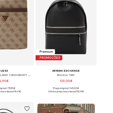
Premium
PROMOÇÕES
GUESS
ARMANI EXCHANGE
Mala de ombro 'MILANO CROSSBODY FLAT'
Mochila 'IAN'
4,90€
129,00€
iginal: 79,90€
Preço original: 149,00€
poníveis: One Size
Tamanhos disponíveis: One Size
 mais baixo:
49,41€
Último preço mais baixo:
116,10€
ar ao cesto
Adicionar ao cesto