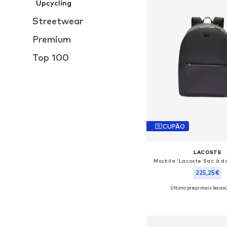
Upcycling
Streetwear
Premium
Top 100
CUPÃO
LACOSTE
Mochila 'Lacoste Sac à d
225,25€
Último preço mais baixo:
Tamanhos disponíveis:
Adicionar ao c