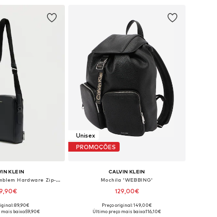
ar ao cesto
Adicionar ao cesto
Unisex
PROMOÇÕES
IN KLEIN
CALVIN KLEIN
Mala de ombro 'Emblem Hardware Zip-around'
Mochila 'WEBBING'
9,90€
129,00€
iginal: 89,90€
Preço original: 149,00€
poníveis: One Size
Tamanhos disponíveis: One Size
 mais baixo:
59,90€
Último preço mais baixo:
116,10€