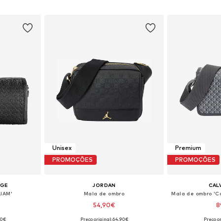
esto
Adicionar ao cesto
Adicion
Unisex
Premium
PROMOÇÕES
PROMOÇÕES
NGE
JORDAN
CALV
LIAM'
Mala de ombro
54,90€
8
00€
Preço original: 64,90€
Preço or