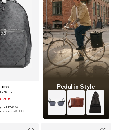
Pedal in Style
GUESS
la 'Milano'
4,90€
iginal: 115,00€
poníveis: One Size
 mais baixo:
92,00€
ar ao cesto