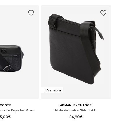
Premium
ACOSTE
ARMANI EXCHANGE
Pasta 'Lacoste Sacoche Reporter Monogramme'
Mala de ombro 'IAN FLAT'
55,00€
84,90€
poníveis: One Size
Tamanhos disponíveis: One Size