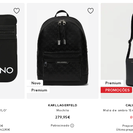
esto
Adicionar ao cesto
Adicion
Novo
Premium
Premium
PROMOÇÕES
KARL LAGERFELD
CALV
YLO'
Mochila
279,95€
6
90€
Preço or
 One Size
Tamanhos disponíveis: One Size
Tamanhos dis
42,90€
Último preço