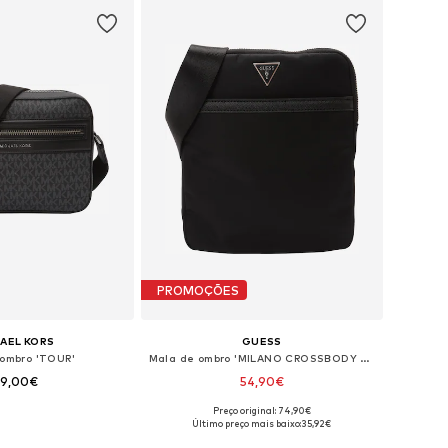
PROMOÇÕES
AEL KORS
GUESS
ombro 'TOUR'
Mala de ombro 'MILANO CROSSBODY FLAT'
29,00€
54,90€
Preço original: 74,90€
poníveis: One Size
Tamanhos disponíveis: One Size
Último preço mais baixo:
35,92€
ar ao cesto
Adicionar ao cesto