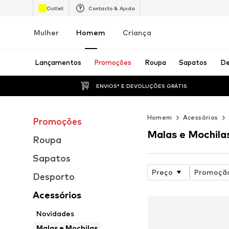
Outlet
Contacto & Ajuda
Mulher
Homem
Criança
Lançamentos
Promoções
Roupa
Sapatos
De
ENVIOS* E DEVOLUÇÕES GRÁTIS
Homem
Acessórios
Promoções
Malas e Mochila
Roupa
Sapatos
Preço
Promoçã
Desporto
Acessórios
Novidades
Malas e Mochilas