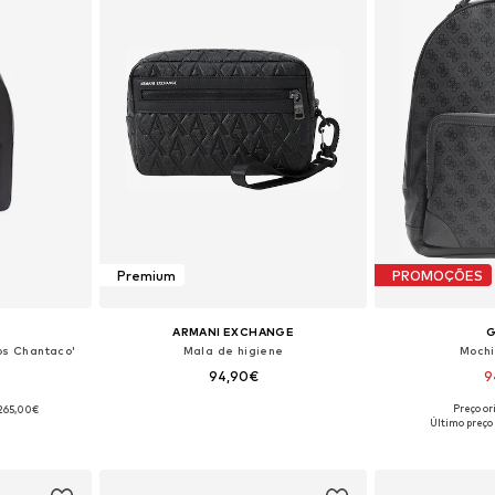
Premium
PROMOÇÕES
ARMANI EXCHANGE
os Chantaco'
Mala de higiene
Mochi
94,90€
9
Preço or
265,00€
Tamanhos disponíveis: One Size
Tamanhos dis
 One Size
Último preço
Adicionar ao cesto
Adicion
esto