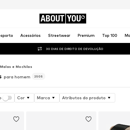
ABOUT
YOU
sporto
Acessórios
Streetwear
Premium
Top 100
Ma
30 DIAS DE DIREITO DE DEVOLUÇÃO
Malas e Mochilas
s
para homem
2505
o
Cor
Marca
Atributos do produto