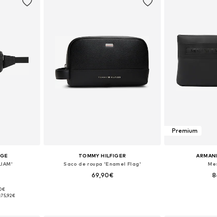
Premium
NGE
TOMMY HILFIGER
ARMAN
LIAM'
Saco de roupa 'Enamel Flag'
Me
69,90€
8
90€
 One Size
Tamanhos disponíveis: One Size
Tamanhos dis
:
75,92€
esto
Adicionar ao cesto
Adicion