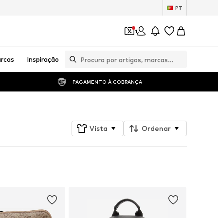
PT
1
rcas
Inspiração
PAGAMENTO À COBRANÇA 
Vista
Ordenar