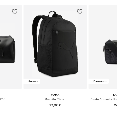
Unisex
Premium
PUMA
L
JYJ'
Mochila 'Buzz'
32,00€
1
 One Size
Tamanhos disponíveis: One Size
Tamanhos dis