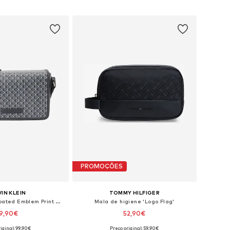
ar ao cesto
Adicionar ao cesto
PROMOÇÕES
IN KLEIN
TOMMY HILFIGER
Mala de ombro 'Coated Emblem Print Messenger'
Mala de higiene 'Logo Flag'
9,90€
52,90€
iginal: 99,90€
Preço original: 59,90€