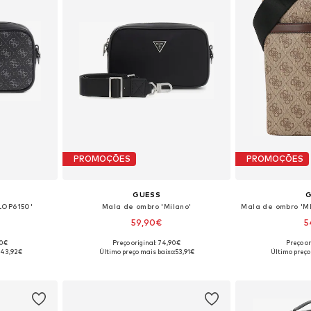
PROMOÇÕES
PROMOÇÕES
GUESS
LOP6150'
Mala de ombro 'Milano'
59,90€
5
90€
Preço original: 74,90€
Preço or
 One Size
Tamanhos disponíveis: One Size
Tamanhos dis
:
43,92€
Último preço mais baixo:
53,91€
Último preço
esto
Adicionar ao cesto
Adicion