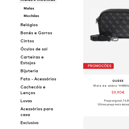
Malas
Mochilas
Relógios
Bonés e Gorros
Cintos
Óculos de sol
Carteiras e
Estojos
PROMOÇÕES
Bijuteria
Fato - Acessórios
GUESS
Mala de ombro 'HMMI
Cachecóis e
59,90€
Lenços
Luvas
Preço original: 74,
Tamanhos disponíveis:
Último preço mais baixo
Acessórios para
Adicionar ao c
casa
Exclusivo