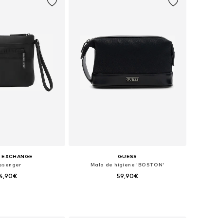
I EXCHANGE
GUESS
ssenger
Mala de higiene 'BOSTON'
4,90€
59,90€
poníveis: One Size
Tamanhos disponíveis: One Size
ar ao cesto
Adicionar ao cesto