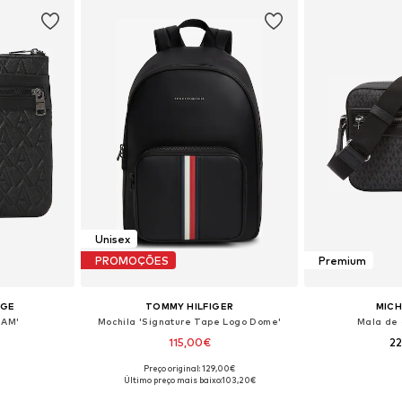
Unisex
PROMOÇÕES
Premium
NGE
TOMMY HILFIGER
MICH
IAM'
Mochila 'Signature Tape Logo Dome'
Mala de 
115,00€
2
Preço original: 129,00€
 One Size
Tamanhos disponíveis: One Size
Tamanhos dis
Último preço mais baixo:
103,20€
esto
Adicionar ao cesto
Adicion