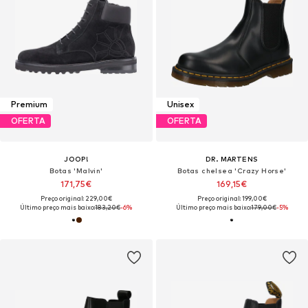
Premium
Unisex
OFERTA
OFERTA
JOOP!
DR. MARTENS
Botas 'Malvin'
Botas chelsea 'Crazy Horse'
171,75€
169,15€
Preço original: 229,00€
Preço original: 199,00€
Último preço mais baixo:
183,20€
-6%
Último preço mais baixo:
179,00€
-5%