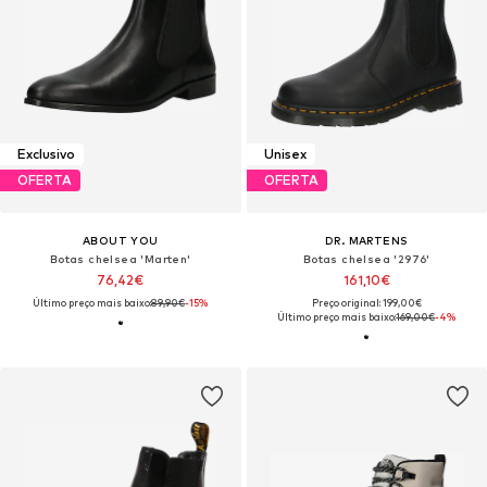
Exclusivo
Unisex
OFERTA
OFERTA
ABOUT YOU
DR. MARTENS
Botas chelsea 'Marten'
Botas chelsea '2976'
76,42€
161,10€
Último preço mais baixo:
89,90€
-15%
Preço original: 199,00€
Último preço mais baixo:
169,00€
-4%