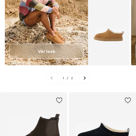
Ver look
1
/
2