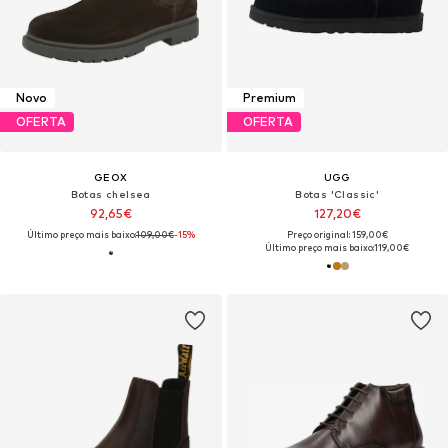
Novo
Premium
OFERTA
OFERTA
GEOX
UGG
Botas chelsea
Botas 'Classic'
92,65€
127,20€
Último preço mais baixo:
109,00€
-15%
Preço original: 159,00€
Último preço mais baixo:
119,00€