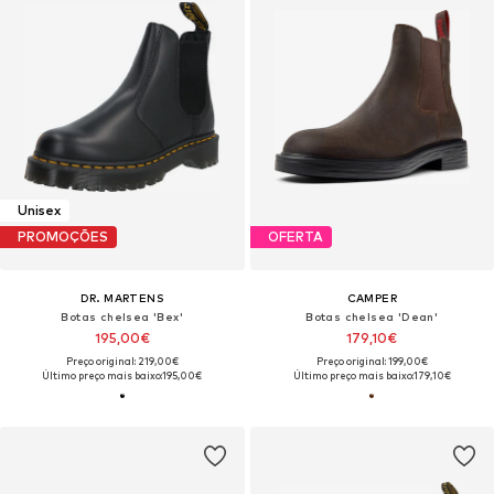
Unisex
PROMOÇÕES
OFERTA
DR. MARTENS
CAMPER
Botas chelsea 'Bex'
Botas chelsea 'Dean'
195,00€
179,10€
Preço original: 219,00€
Preço original: 199,00€
Último preço mais baixo:
195,00€
Último preço mais baixo:
179,10€