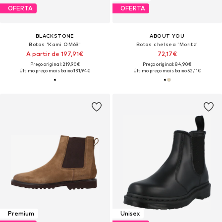
OFERTA
OFERTA
BLACKSTONE
ABOUT YOU
Botas 'Kami OM63'
Botas chelsea 'Moritz'
A partir de 197,91€
72,17€
Preço original: 219,90€
Preço original: 84,90€
Último preço mais baixo:
131,94€
Último preço mais baixo:
52,11€
Premium
Unisex