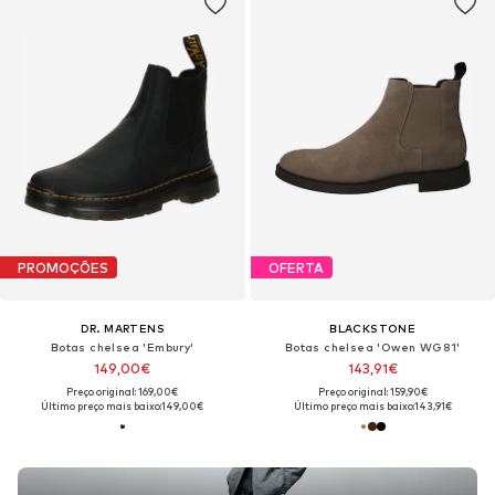
PROMOÇÕES
OFERTA
DR. MARTENS
BLACKSTONE
Botas chelsea 'Embury'
Botas chelsea 'Owen WG81'
149,00€
143,91€
Preço original: 169,00€
Preço original: 159,90€
Último preço mais baixo:
149,00€
Último preço mais baixo:
143,91€