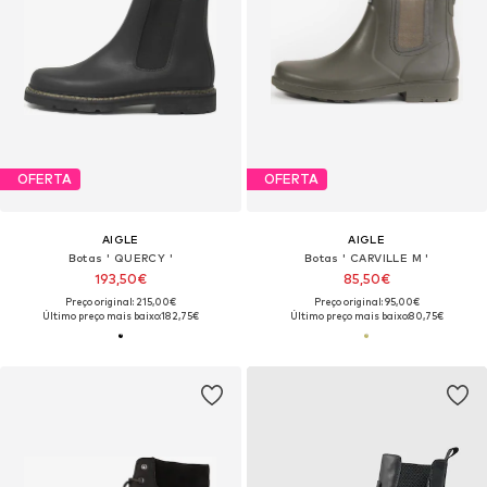
OFERTA
OFERTA
AIGLE
AIGLE
Botas ' QUERCY '
Botas ' CARVILLE M '
193,50€
85,50€
Preço original: 215,00€
Preço original: 95,00€
Último preço mais baixo:
182,75€
Último preço mais baixo:
80,75€