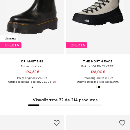
Unisex
OFERTA
OFERTA
DR. MARTENS
THE NORTH FACE
Botas chelsea
Botas 'GLENCLYFFE'
194,65€
126,00€
Preço original: 229,00€
Preço original: 140,00€
Último preço mais baixo:
205,00€
-5%
Último preço mais baixo:
119,00€
Visualizaste 32 de 214 produtos