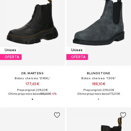
Unisex
Unisex
OFERTA
OFERTA
DR. MARTENS
BLUNDSTONE
Botas chelsea 'DMXL'
Botas chelsea '1308'
177,65€
188,10€
Preço original: 209,00€
Preço original: 209,00€
Último preço mais baixo:
185,00€
-4%
Último preço mais baixo:
175,00€