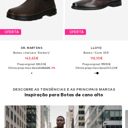
OFERTA
OFERTA
DR. MARTENS
LLOYD
Botas chelsea 'Embury'
Botas 'Core 335'
143,65€
116,10€
Preço original: 169,00€
Preço original: 199,90€
Último preço mais baixo:
149,00€
-3%
Último preço mais baixo:
103,20€
DESCOBRE AS TENDÊNCIAS E AS PRINCIPAIS MARCAS
Inspiração para Botas de cano alto