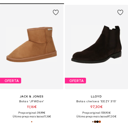
OFERTA
OFERTA
JACK & JONES
LLOYD
Botas 'JFWDan'
Botas chelsea 'EEZY 315'
11,16€
97,30€
Preço original: 39,99€
Preço original: 159,90€
Último preço mais baixo:
11,16€
Último preço mais baixo:
97,30€