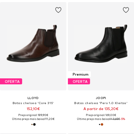
Premium
OFERTA
OFERTA
LLOYD
JOOP!
Botas chelsea 'Core 315'
Botas chelsea 'Pero 1.0 Kleitos'
152,10€
A partir de 135,20€
Preço original: 189,90€
Preço original: 169,00€
Último preço mais baixo:
111,20€
Último preço mais baixo:
143,65€
-5%