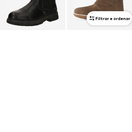
Filtrar e ordenar
PROMOÇÕES
OFERTA
MUSTANG
MINNETONKA
Botas chelsea
Botas 'Tamson'
47,90€
71,99€
Último preço mais baixo:
79,90€
-40%
Preço original: 150,00€
Último preço mais baixo:
71,99€