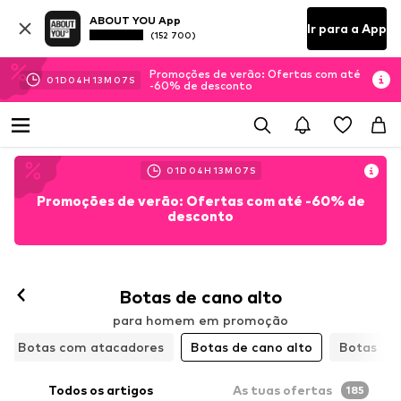
ABOUT YOU App
Ir para a App
(152 700)
Promoções de verão: Ofertas com até
01
D
04
H
13
M
06
S
-60% de desconto
01
D
04
H
13
M
06
S
Promoções de verão: Ofertas com até -60% de
desconto
Botas de cano alto
para homem em promoção
Botas com atacadores
Botas de cano alto
Botas
Todos os artigos
As tuas ofertas
185