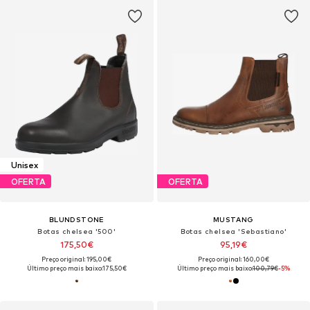
Unisex
OFERTA
OFERTA
BLUNDSTONE
MUSTANG
Botas chelsea '500'
Botas chelsea 'Sebastiano'
175,50€
95,19€
Preço original: 195,00€
Preço original: 160,00€
Último preço mais baixo:
175,50€
Último preço mais baixo:
100,79€
-5%