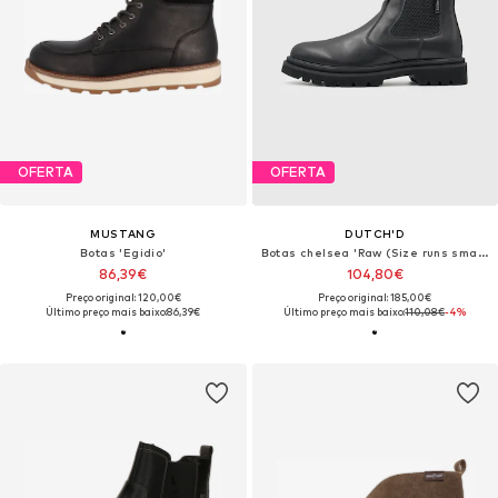
OFERTA
OFERTA
MUSTANG
DUTCH'D
Botas 'Egidio'
Botas chelsea 'Raw (Size runs small, order one size up)'
86,39€
104,80€
Preço original: 120,00€
Preço original: 185,00€
Último preço mais baixo:
86,39€
Último preço mais baixo:
110,08€
-4%