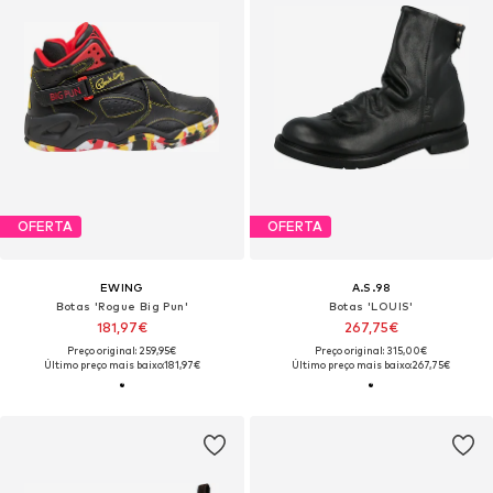
OFERTA
OFERTA
EWING
A.S.98
Botas 'Rogue Big Pun'
Botas 'LOUIS'
181,97€
267,75€
Preço original: 259,95€
Preço original: 315,00€
Último preço mais baixo:
181,97€
Último preço mais baixo:
267,75€