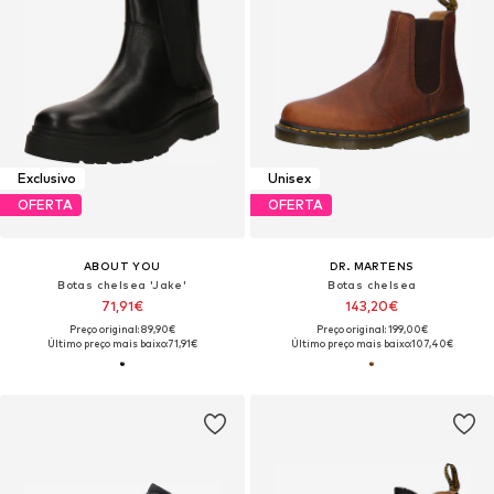
Exclusivo
Unisex
OFERTA
OFERTA
ABOUT YOU
DR. MARTENS
Botas chelsea 'Jake'
Botas chelsea
71,91€
143,20€
Preço original: 89,90€
Preço original: 199,00€
Último preço mais baixo:
71,91€
Último preço mais baixo:
107,40€