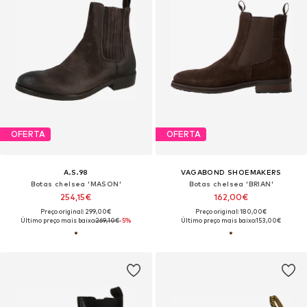
OFERTA
OFERTA
A.S.98
VAGABOND SHOEMAKERS
Botas chelsea 'MASON'
Botas chelsea 'BRIAN'
254,15€
162,00€
Preço original: 299,00€
Preço original: 180,00€
Último preço mais baixo:
269,10€
-5%
Último preço mais baixo:
153,00€