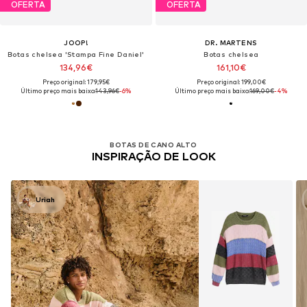
OFERTA
OFERTA
JOOP!
DR. MARTENS
Botas chelsea 'Stampa Fine Daniel'
Botas chelsea
134,96€
161,10€
Preço original: 179,95€
Preço original: 199,00€
Último preço mais baixo:
143,96€
-6%
Último preço mais baixo:
169,00€
-4%
BOTAS DE CANO ALTO
INSPIRAÇÃO DE LOOK
Uriah