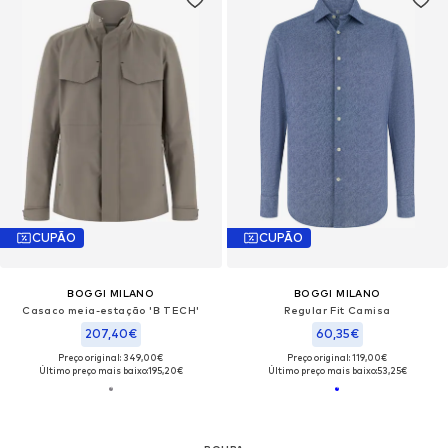
CUPÃO
CUPÃO
BOGGI MILANO
BOGGI MILANO
Casaco meia-estação 'B TECH'
Regular Fit Camisa
207,40€
60,35€
Preço original: 349,00€
Preço original: 119,00€
Último preço mais baixo:
195,20€
Último preço mais baixo:
53,25€