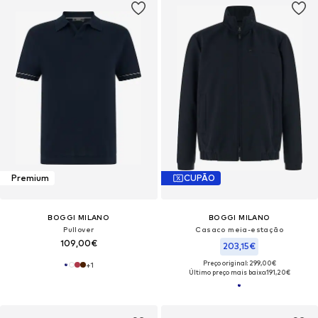
Premium
CUPÃO
BOGGI MILANO
BOGGI MILANO
Pullover
Casaco meia-estação
109,00€
203,15€
Preço original: 299,00€
+
1
Último preço mais baixo:
191,20€