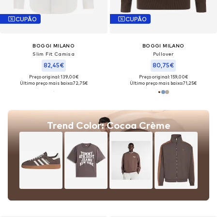
CUPÃO
CUPÃO
BOGGI MILANO
BOGGI MILANO
Slim Fit Camisa
Pullover
82,45€
80,75€
Preço original: 139,00€
Preço original: 159,00€
Último preço mais baixo:
72,75€
Último preço mais baixo:
71,25€
Trend Color: Cocoa Crème