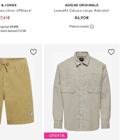
 & JONES
ADIDAS ORIGINALS
as chino 'JPStace'
Loosefit Calças cargo 'Adicolor'
7,61€
84,90€
iginal: 59,99€
m vários tamanhos
Disponível em vários tamanhos
 mais baixo:
37,03€
ar ao cesto
Adicionar ao cesto
OFERTA