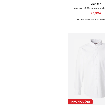
LEVI'S ®
Regular Fit Camisa 'Jack
74,90€
Último preço mais baixo:
8
Tamanhos disponíveis: 
Adicionar ao c
PROMOÇÕES