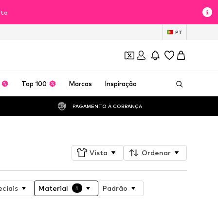
nto
PT
Top 100
Marcas
Inspiração
PAGAMENTO À COBRANÇA 
Vista
Ordenar
ciais
Material
Padrão
1