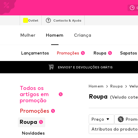
Outlet
Contacto & Ajuda
Mulher
Homem
Criança
Lançamentos
Promoções
Roupa
Sapatos
ENVIOS* E DEVOLUÇÕES GRÁTIS
Homem
Roupa
Velu
Todos os
artigos em
Roupa
(Veludo cot
promoção
Promoções
Preço
Prom
Roupa
Atributos do produto
Novidades