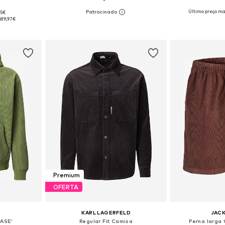
Último preço ma
95€
, L, XL, XXL
Tamanhos disponíveis: 29-30, 31-32, 33, 34
Disponível e
:
89,97€
esto
Adicionar ao cesto
Adicion
Premium
OFERTA
KARL LAGERFELD
JACK
CASE'
Regular Fit Camisa
Perna larga 