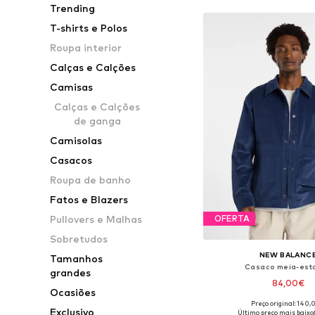
Trending
T-shirts e Polos
Roupa interior
Calças e Calções
Camisas
Calças e Calções
de ganga
Camisolas
Casacos
Roupa de banho
Fatos e Blazers
Pullovers e Malhas
OFERTA
Sobretudos
NEW BALANC
Tamanhos
Casaco meia-est
grandes
84,00€
Ocasiões
Preço original: 140
Tamanhos disponíveis: XS,
Exclusivo
Último preço mais baixo: