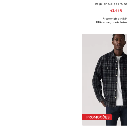
Regular Calças 'ON
42,49€
+
1
Preço original: 49,
Disponível em vários 
Último preço mais baixo:
Adicionar ao c
PROMOÇÕES