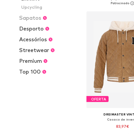
Adicionar ao c
Upcycling
Sapatos
Desporto
Acessórios
Streetwear
Premium
Top 100
OFERTA
DREIMASTER VIN
Casaco de inve
83,97€