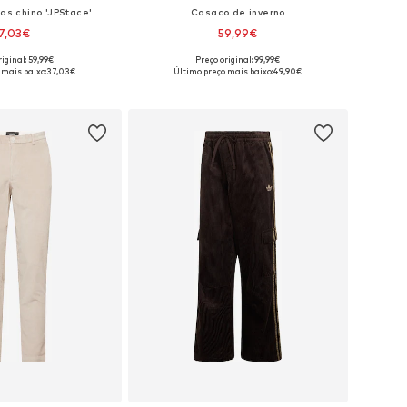
as chino 'JPStace'
Casaco de inverno
7,03€
59,99€
iginal: 59,99€
Preço original: 99,99€
m vários tamanhos
Tamanhos disponíveis: S, M, L, XL
 mais baixo:
37,03€
Último preço mais baixo:
49,90€
ar ao cesto
Adicionar ao cesto