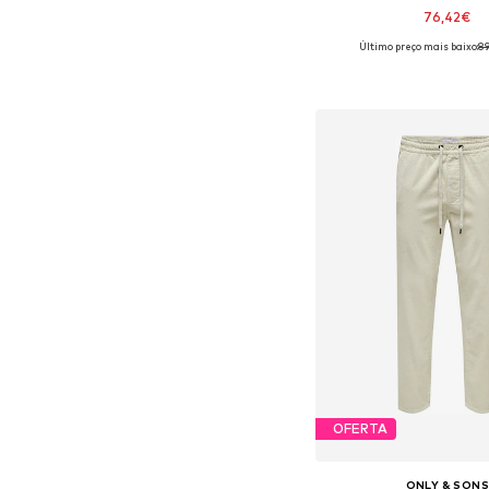
76,42€
Último preço mais baixo:
8
Tamanhos disponíveis: XS,
Adicionar ao c
OFERTA
ONLY & SON