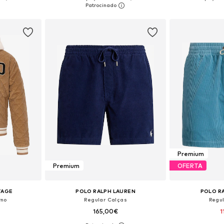
esto
Adicionar ao cesto
Adicion
Premium
Premium
OFERTA
TAGE
POLO RALPH LAUREN
POLO R
rno
Regular Calças
Regu
165,00€
1