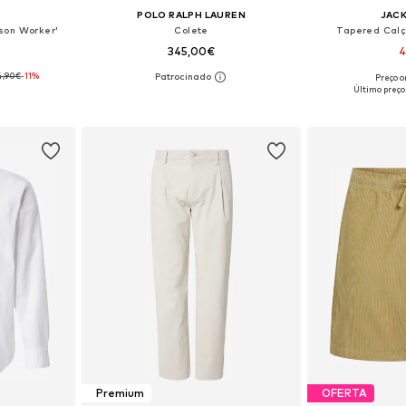
POLO RALPH LAUREN
JACK
son Worker'
Colete
Tapered Calç
345,00€
4
4,90€
-11%
Preço or
XS, S, M
Tamanhos disponíveis: M, L, XL, XXL
Disponível e
Último preço
esto
Adicionar ao cesto
Adicion
Premium
OFERTA