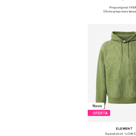
+
3
Preço original: 149,
Tamanhos disponíveis: S, M
Último preço mais baixo
Adicionar ao c
Novo
OFERTA
ELEMENT
Sweatshirt 'LOW