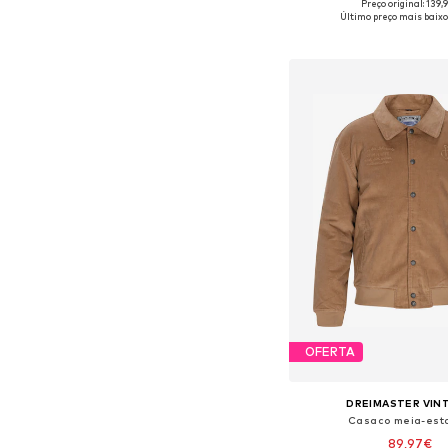
Preço original: 139,
Tamanhos disponíveis: S, M
Último preço mais baixo
Adicionar ao c
OFERTA
DREIMASTER VIN
Casaco meia-est
89,97€