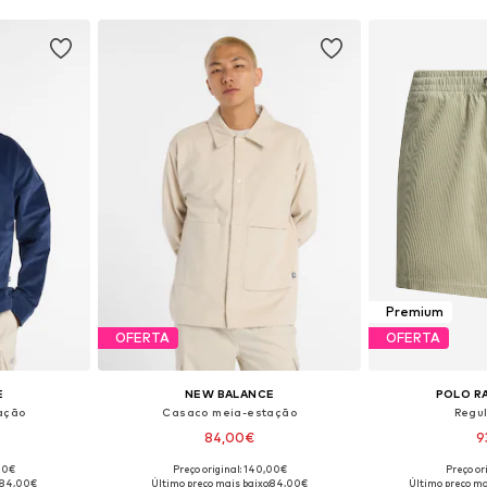
Premium
OFERTA
OFERTA
E
NEW BALANCE
POLO R
ação
Casaco meia-estação
Regu
84,00€
9
,00€
Preço original: 140,00€
Preço or
 S, M, L, XL
Tamanhos disponíveis: S, M, L, XL
Disponível e
84,00€
Último preço mais baixo:
84,00€
Último preço ma