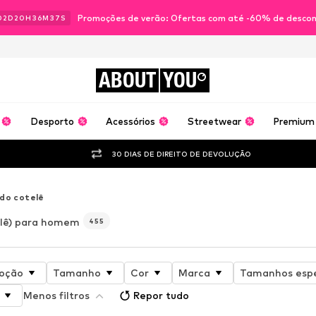
Promoções de verão: Ofertas com até -60% de desco
02
D
20
H
36
M
35
S
ABOUT
YOU
Desporto
Acessórios
Streetwear
Premium
30 DIAS DE DIREITO DE DEVOLUÇÃO
do cotelê
elê) para homem
455
oção
Tamanho
Cor
Marca
Tamanhos espe
Menos filtros
Repor tudo