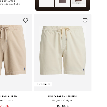
iginal: 155,00€
veis: 31-32, 33, 35-36
 mais baixo:
83,40€
ar ao cesto
Premium
ALPH LAUREN
POLO RALPH LAUREN
lar Calças
Regular Calças
32,00€
165,00€