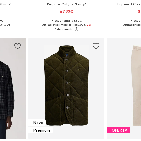
SLinus'
Regular Calças 'Larry'
Tapered Calç
67,92€
3
99€
Preço original: 79,90€
Preço or
tamanhos
Disponível em vários tamanhos
Disponível e
34,90€
Último preço mais baixo:
69,90€
-2%
Último preço
esto
Adicionar ao cesto
Adicion
Novo
Premium
OFERTA