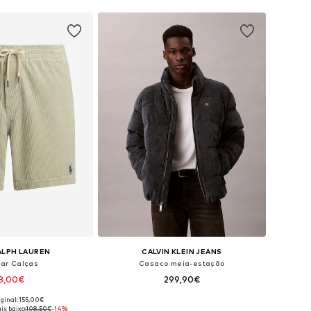
ALPH LAUREN
CALVIN KLEIN JEANS
lar Calças
Casaco meia-estação
3,00€
299,90€
iginal: 155,00€
m vários tamanhos
Tamanhos disponíveis: M, L, XL
is baixo:
108,50€
-14%