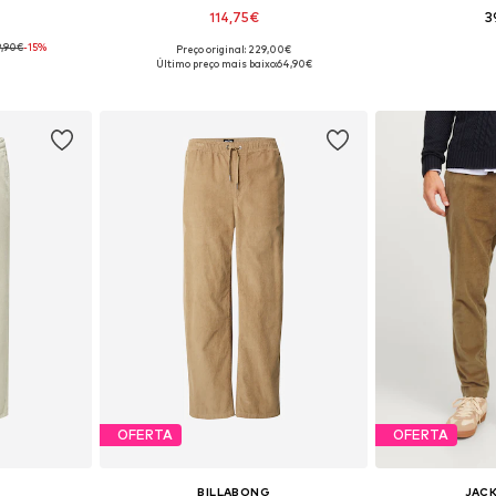
114,75€
3
9,90€
-15%
Preço original: 229,00€
 S, M, L, XL
Tamanhos disponíveis: S, M, L, XL, XXL
Tamanhos disponíve
Último preço mais baixo:
64,90€
esto
Adicionar ao cesto
Adicion
OFERTA
OFERTA
S
BILLABONG
JACK