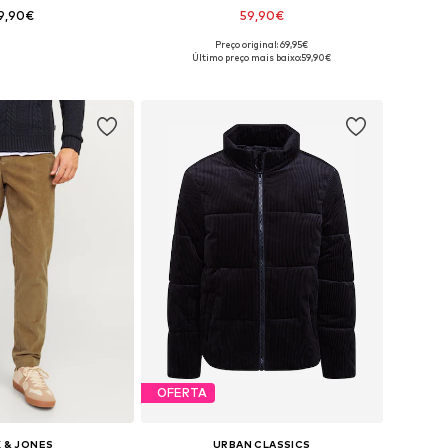
9,90€
59,90€
Preço original: 69,95€
is: 31-32, 33, 34, 35-36
Tamanhos disponíveis: S, M, L, XL, XXL
Último preço mais baixo:
59,90€
ar ao cesto
Adicionar ao cesto
OFERTA
 & JONES
URBAN CLASSICS