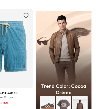
ar ao cesto
Adicionar ao cesto
Trend Color: Cocoa
Crème
ALPH LAUREN
lar Calças
18,15€