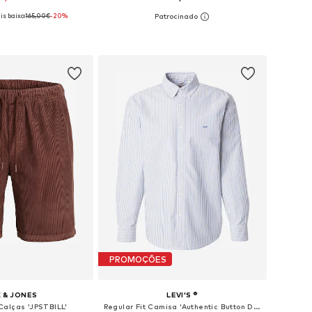
is baixo:
165,00€
-20%
m vários tamanhos
Tamanhos disponíveis: 31-32, 33, 34, 38
ar ao cesto
Adicionar ao cesto
PROMOÇÕES
 & JONES
LEVI'S ®
Calças 'JPSTBILL'
Regular Fit Camisa 'Authentic Button Down Shirt'