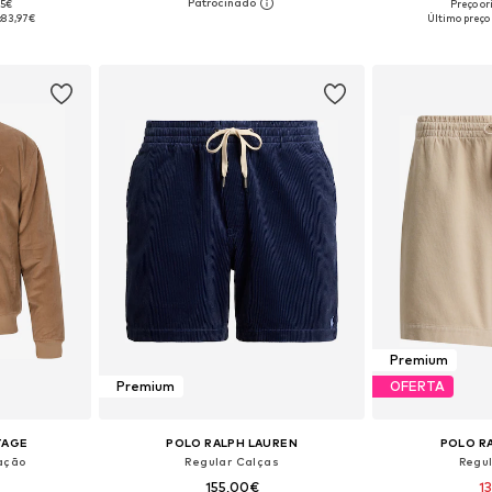
95€
Preço or
, L, XL, XXL
Disponível em vários tamanhos
Tamanhos disponí
:
83,97€
Último preço
esto
Adicionar ao cesto
Adicion
Premium
Premium
OFERTA
TAGE
POLO RALPH LAUREN
POLO R
ação
Regular Calças
Regu
155,00€
1