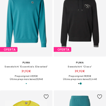
OFERTA
OFERTA
PUMA
PUMA
Sweatshirt 'Essentials Elevated'
Sweatshirt 'Class'
31,92€
39,92€
Preço original: 49,90€
Preço original: 59,90€
Último preço mais baixo:
25,94€
Último preço mais baixo:
32,44€