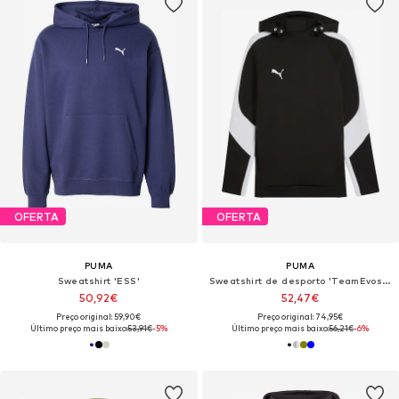
OFERTA
OFERTA
PUMA
PUMA
Sweatshirt 'ESS'
Sweatshirt de desporto 'TeamEvostripe'
50,92€
52,47€
Preço original: 59,90€
Preço original: 74,95€
Último preço mais baixo:
53,91€
-5%
Último preço mais baixo:
56,21€
-6%