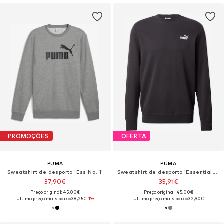
PROMOÇÕES
OFERTA
PUMA
PUMA
Sweatshirt de desporto 'Ess No. 1'
Sweatshirt de desporto 'Essentials No. 1'
37,90€
35,91€
Preço original: 45,00€
Preço original: 45,00€
Último preço mais baixo:
38,25€
-1%
Último preço mais baixo:
32,90€