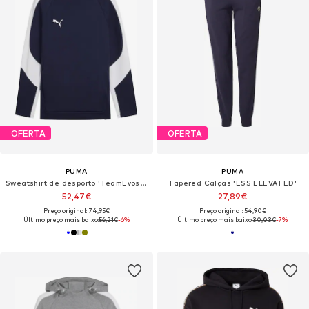
OFERTA
OFERTA
PUMA
PUMA
Sweatshirt de desporto 'TeamEvostripe'
Tapered Calças 'ESS ELEVATED'
52,47€
27,89€
Preço original: 74,95€
Preço original: 54,90€
Último preço mais baixo:
56,21€
-6%
Último preço mais baixo:
30,03€
-7%