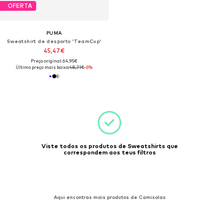
OFERTA
PUMA
Sweatshirt de desporto 'TeamCup'
45,47€
Preço original: 64,95€
Último preço mais baixo:
48,71€
-6%
Viste todos os produtos de Sweatshirts que
correspondem aos teus filtros
Aqui encontras mais produtos de Camisolas