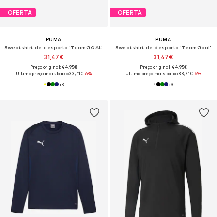
OFERTA
OFERTA
PUMA
PUMA
Sweatshirt de desporto 'TeamGOAL'
Sweatshirt de desporto 'TeamGoal'
31,47€
31,47€
Preço original: 44,95€
Preço original: 44,95€
Último preço mais baixo:
33,71€
-6%
Último preço mais baixo:
33,71€
-6%
+
3
+
3