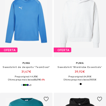
OFERTA
OFERTA
PUMA
PUMA
Sweatshirt de desporto 'TeamGoal'
Sweatshirt 'Wardrobe Essentials'
31,47€
39,92€
Preço original: 44,95€
Preço original: 64,90€
Último preço mais baixo:
33,71€
-6%
Último preço mais baixo:
39,92€
+
3