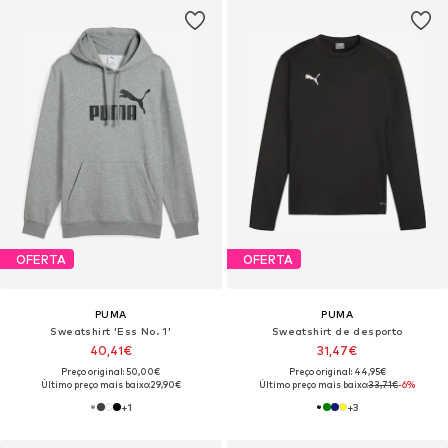
OFERTA
OFERTA
PUMA
PUMA
Sweatshirt 'Ess No. 1'
Sweatshirt de desporto
40,41€
31,47€
Preço original: 50,00€
Preço original: 44,95€
Último preço mais baixo:
29,90€
Último preço mais baixo:
33,71€
-6%
+
1
+
3