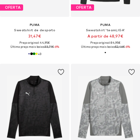
OFERTA
OFERTA
PUMA
PUMA
Sweatshirt de desporto
Sweatshirt 'teamLIGA'
31,47€
A partir de 48,97€
Preço original: 44,95€
Preço original: 84,95€
Último preço mais baixo:
33,71€
-6%
Último preço mais baixo:
52,46€
-6%
+
3