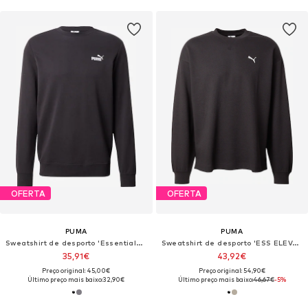
OFERTA
OFERTA
PUMA
PUMA
Sweatshirt de desporto 'Essentials No. 1'
Sweatshirt de desporto 'ESS ELEVATED'
35,91€
43,92€
Preço original: 45,00€
Preço original: 54,90€
Último preço mais baixo:
32,90€
Último preço mais baixo:
46,67€
-5%