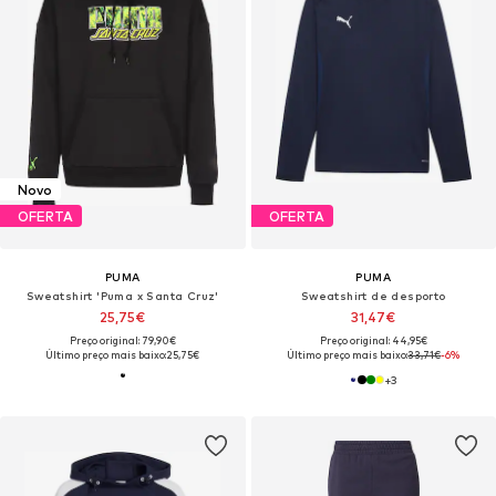
Novo
OFERTA
OFERTA
PUMA
PUMA
Sweatshirt 'Puma x Santa Cruz'
Sweatshirt de desporto
25,75€
31,47€
Preço original: 79,90€
Preço original: 44,95€
Último preço mais baixo:
25,75€
Último preço mais baixo:
33,71€
-6%
+
3