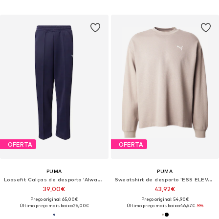
OFERTA
OFERTA
PUMA
PUMA
Loosefit Calças de desporto 'Always On'
Sweatshirt de desporto 'ESS ELEVATED'
39,00€
43,92€
Preço original: 65,00€
Preço original: 54,90€
Último preço mais baixo:
26,00€
Último preço mais baixo:
46,67€
-5%