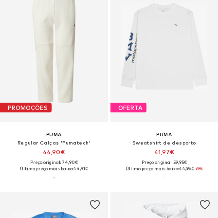
PROMOÇÕES
OFERTA
PUMA
PUMA
Regular Calças 'Pumatech'
Sweatshirt de desporto
44,90€
41,97€
Preço original: 74,90€
Preço original: 59,95€
Último preço mais baixo:
44,91€
Último preço mais baixo:
44,96€
-6%