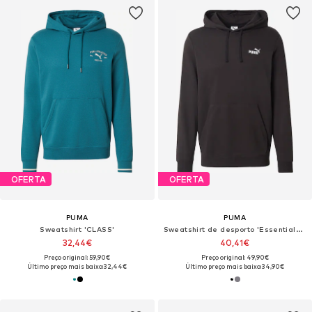
OFERTA
OFERTA
PUMA
PUMA
Sweatshirt 'CLASS'
Sweatshirt de desporto 'Essentials No. 1'
32,44€
40,41€
Preço original: 59,90€
Preço original: 49,90€
Último preço mais baixo:
32,44€
Último preço mais baixo:
34,90€