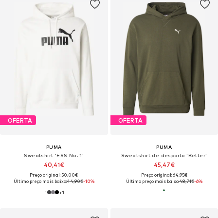
OFERTA
OFERTA
PUMA
PUMA
Sweatshirt 'ESS No. 1'
Sweatshirt de desporto 'Better'
40,41€
45,47€
Preço original: 50,00€
Preço original: 64,95€
Último preço mais baixo:
44,90€
-10%
Último preço mais baixo:
48,71€
-6%
+
1