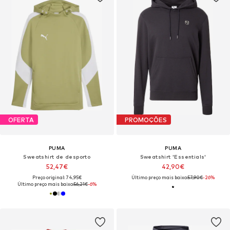
OFERTA
PROMOÇÕES
PUMA
PUMA
Sweatshirt de desporto
Sweatshirt 'Essentials'
52,47€
42,90€
Preço original: 74,95€
Último preço mais baixo:
57,90€
-26%
Último preço mais baixo:
56,21€
-6%