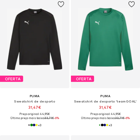
OFERTA
OFERTA
PUMA
PUMA
Sweatshirt de desporto
Sweatshirt de desporto 'teamGOAL'
31,47€
31,47€
Preço original: 44,95€
Preço original: 44,95€
Último preço mais baixo:
33,71€
-6%
Último preço mais baixo:
33,71€
-6%
+
3
+
3