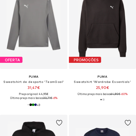
OFERTA
PROMOÇÕES
PUMA
PUMA
Sweatshirt de desporto 'TeamGoal'
Sweatshirt 'Wardrobe Essentials'
31,47€
25,90€
Preço original: 44,95€
Último preço mais baixo:
64,90€
-60%
Último preço mais baixo:
33,71€
-6%
+
3