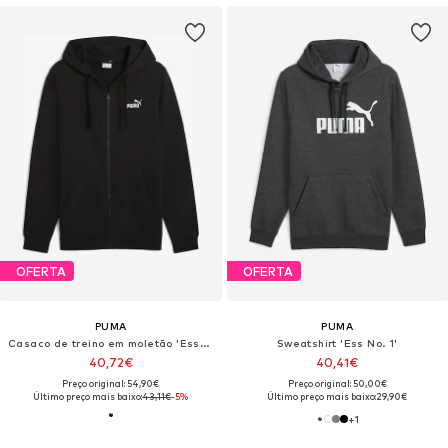
OFERTA
OFERTA
PUMA
PUMA
Casaco de treino em moletão 'Essentials No. 1'
Sweatshirt 'Ess No. 1'
40,72€
40,41€
Preço original: 54,90€
Preço original: 50,00€
Último preço mais baixo:
43,11€
-5%
Último preço mais baixo:
29,90€
+
1