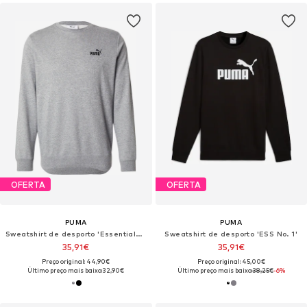
OFERTA
OFERTA
PUMA
PUMA
Sweatshirt de desporto 'Essentials No. 1'
Sweatshirt de desporto 'ESS No. 1'
35,91€
35,91€
Preço original: 44,90€
Preço original: 45,00€
Último preço mais baixo:
32,90€
Último preço mais baixo:
38,25€
-6%