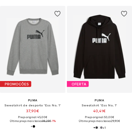
PROMOÇÕES
OFERTA
PUMA
PUMA
Sweatshirt de desporto 'Ess No. 1'
Sweatshirt 'Ess No. 1'
37,90€
40,41€
Preço original: 45,00€
Preço original: 50,00€
Último preço mais baixo:
38,25€
-1%
Último preço mais baixo:
29,90€
+
1