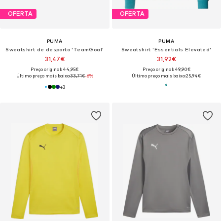
OFERTA
OFERTA
PUMA
PUMA
Sweatshirt de desporto 'TeamGoal'
Sweatshirt 'Essentials Elevated'
31,47€
31,92€
Preço original: 44,95€
Preço original: 49,90€
Último preço mais baixo:
33,71€
-6%
Último preço mais baixo:
25,94€
+
3