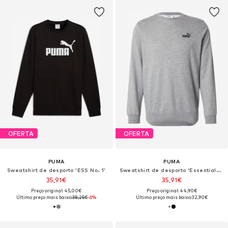
OFERTA
OFERTA
PUMA
PUMA
Sweatshirt de desporto 'ESS No. 1'
Sweatshirt de desporto 'Essentials No. 1'
35,91€
35,91€
Preço original: 45,00€
Preço original: 44,90€
Último preço mais baixo:
38,25€
-6%
Último preço mais baixo:
32,90€