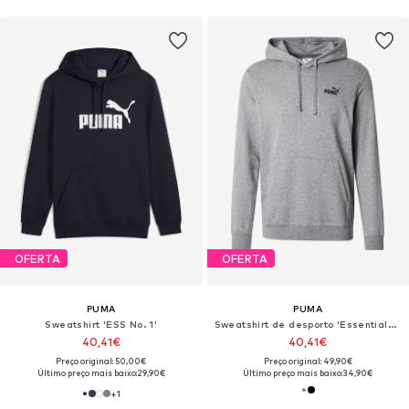
OFERTA
OFERTA
PUMA
PUMA
Sweatshirt 'ESS No. 1'
Sweatshirt de desporto 'Essentials No. 1'
40,41€
40,41€
Preço original: 50,00€
Preço original: 49,90€
Último preço mais baixo:
29,90€
Último preço mais baixo:
34,90€
+
1