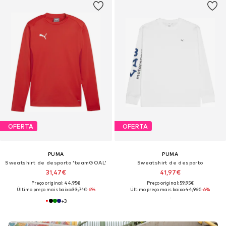
OFERTA
OFERTA
PUMA
PUMA
Sweatshirt de desporto 'teamGOAL'
Sweatshirt de desporto
31,47€
41,97€
Preço original: 44,95€
Preço original: 59,95€
Último preço mais baixo:
33,71€
-6%
Último preço mais baixo:
44,96€
-6%
+
3