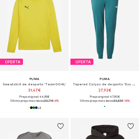
OFERTA
OFERTA
PUMA
PUMA
Sweatshirt de desporto 'TeamGOAL'
Tapered Calças de desporto 'Ess No. 1'
31,47€
27,92€
Preço original: 44,95€
Preço original: 47,90€
Último preço mais baixo:
33,71€
-6%
Último preço mais baixo:
33,53€
-16%
+
3