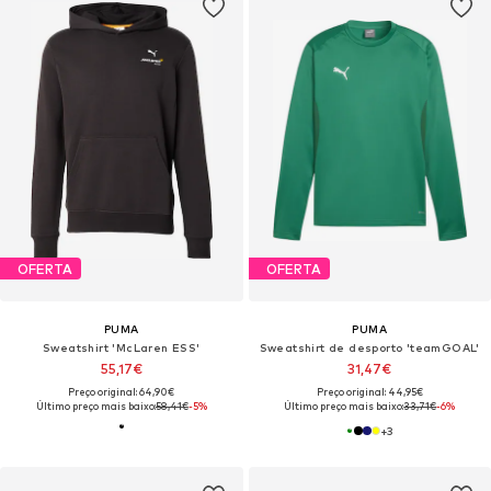
OFERTA
OFERTA
PUMA
PUMA
Sweatshirt 'McLaren ESS'
Sweatshirt de desporto 'teamGOAL'
55,17€
31,47€
Preço original: 64,90€
Preço original: 44,95€
Último preço mais baixo:
58,41€
-5%
Último preço mais baixo:
33,71€
-6%
+
3