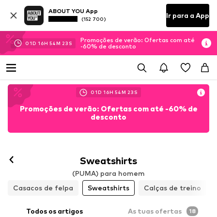
ABOUT YOU App
Ir para a App
(152 700)
Promoções de verão: Ofertas com até
01
D
16
H
54
M
21
S
-60% de desconto
01
D
16
H
54
M
21
S
Promoções de verão: Ofertas com até -60% de
desconto
Sweatshirts
(PUMA) para homem
Casacos de felpa
Sweatshirts
Calças de treino
Todos os artigos
As tuas ofertas
18