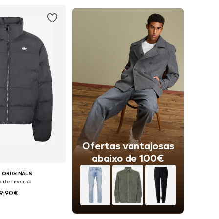
ar ao cesto
Adicionar ao cesto
Ofertas vantajosas
abaixo de 100€
 ORIGINALS
 de inverno
19,90€
Tamanhos disponíveis: XS Tamanhos normais, S Tamanhos normais, M Tamanhos normais, L Tamanhos normais, XL Tamanhos normais, XXL Tamanhos normais