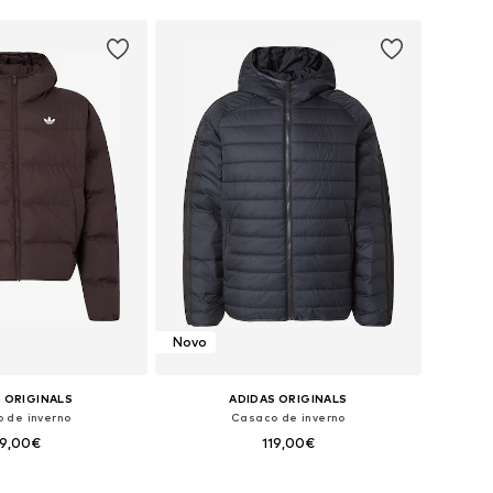
Novo
 ORIGINALS
ADIDAS ORIGINALS
 de inverno
Casaco de inverno
29,00€
119,00€
is: XS, S, M, L, XL, XXL
Tamanhos disponíveis: XS, S, M, L, XL, XXL