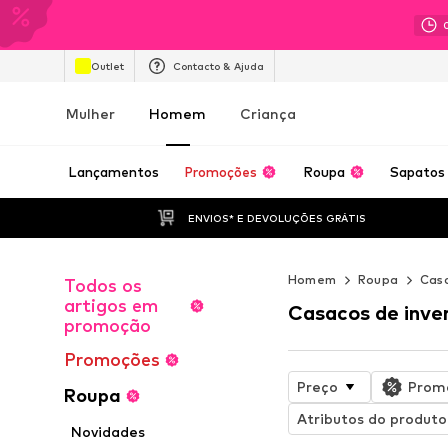
Outlet
Contacto & Ajuda
Mulher
Homem
Criança
Lançamentos
Promoções
Roupa
Sapatos
ENVIOS* E DEVOLUÇÕES GRÁTIS
Homem
Roupa
Cas
Todos os
artigos em
Casacos de inve
promoção
Promoções
Preço
Prom
Roupa
Atributos do produto
Novidades