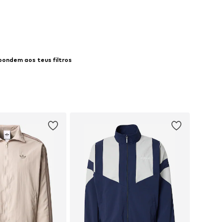
ar ao cesto
pondem aos teus filtros