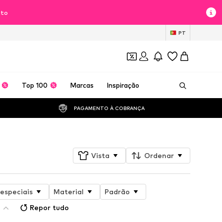
nto
PT
Top 100
Marcas
Inspiração
PAGAMENTO À COBRANÇA 
Vista
Ordenar
especiais
Material
Padrão
Repor tudo