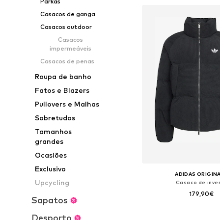
Parkas
Adicionar ao c
Casacos de ganga
Casacos outdoor
Casacos
impermeáveis
Casacos de penas
Roupa de banho
Fatos e Blazers
Pullovers e Malhas
Sobretudos
Tamanhos
grandes
Ocasiões
Exclusivo
ADIDAS ORIGIN
Upcycling
Casaco de inve
179,90€
Sapatos
Desporto