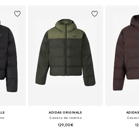
ALS
ADIDAS ORIGINALS
ADIDAS
rno
Casaco de inverno
Casaco
129,00€
1
 M, L, XL, XXL
Tamanhos disponíveis: XS, S, M, L, XL, XXL
Tamanhos disponíve