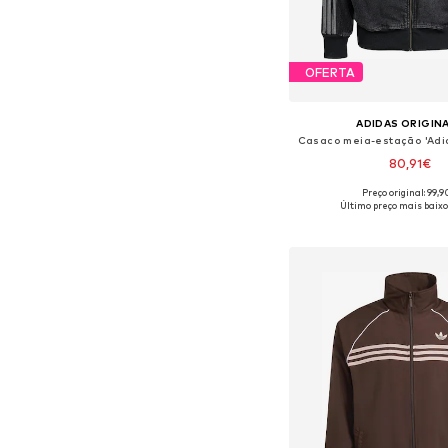
OFERTA
ADIDAS ORIGIN
Casaco meia-estação 'Adico
80,91€
Preço original: 99,
Último preço mais baixo
Adicionar ao c