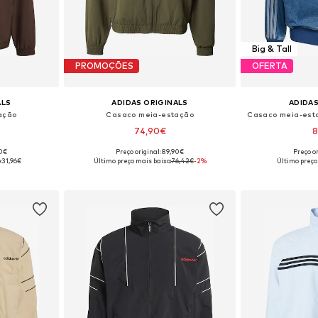
Big & Tall
PROMOÇÕES
OFERTA
ALS
ADIDAS ORIGINALS
ADIDAS
ação
Casaco meia-estação
Casaco meia-estaç
74,90€
8
90€
Preço original: 89,90€
Preço or
Tamanhos disponíveis: S Tamanhos normais, M Tamanhos normais, L Tamanhos normais, XL Tamanhos normais, XXL Tamanhos normais
Tamanhos disponíveis: XS, S, M, L, XL, XXL
:
31,96€
Último preço mais baixo:
76,42€
-2%
Último preço
esto
Adicionar ao cesto
Adicion