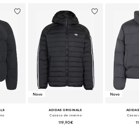
esto
Adicionar ao cesto
Adicion
Novo
Novo
ALS
ADIDAS ORIGINALS
ADIDAS
rno
Casaco de inverno
Casaco
119,90€
1
Tamanhos disponíveis: XS Tamanhos normais, S Tamanhos normais, M Tamanhos normais, L Tamanhos normais, XL Tamanhos normais
Tamanhos disponíveis: XS Tamanhos normais, S Tamanhos normais, M Tamanhos normais, L Tamanhos normais, XL Tamanhos normais, XXL Tamanhos normais