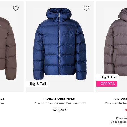
esto
Adicionar ao cesto
Adicion
Big & Tall
Big & Tall
OFERTA
ALS
ADIDAS ORIGINALS
ADIDAS
rno
Casaco de inverno 'Commercial'
Casaco de in
149,90€
8
Preço or
Tamanhos disponíveis: XS Tamanhos normais, S Tamanhos normais, M Tamanhos normais, L Tamanhos normais, XL Tamanhos normais
Tamanhos disponíveis: XS
Tamanhos 
Último preço