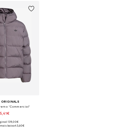
ar ao cesto
 ORIGINALS
verno 'Commercial'
5,41€
iginal: 139,00€
disponíveis: S
 mais baixo:
43,60€