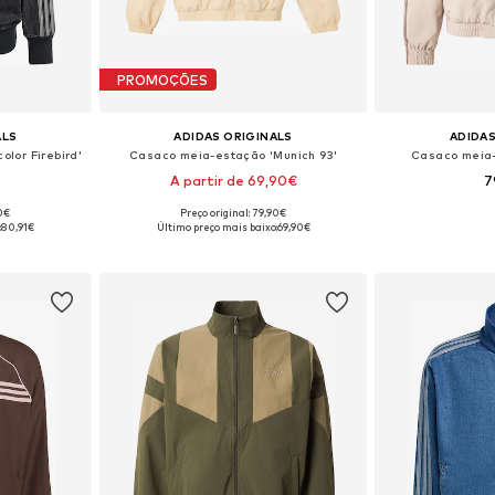
PROMOÇÕES
ALS
ADIDAS ORIGINALS
ADIDAS
lor Firebird'
Casaco meia-estação 'Munich 93'
Casaco meia-
A partir de 69,90€
7
90€
Preço original: 79,90€
Tamanhos disponíveis: XS Tamanhos normais, S Tamanhos normais, M Tamanhos normais, L Tamanhos normais, XL Tamanhos normais, XXL Tamanhos normais
Tamanhos disponíveis: XS, S, M, L, XL, XXL
:
80,91€
Último preço mais baixo:
69,90€
esto
Adicionar ao cesto
Adicion