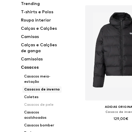
Trending
T-shirts e Polos
Roupa interior
Calças e Calções
Camisas
Calças e Calções
de ganga
Camisolas
Casacos
Casacos meia-
estação
Casacos de inverno
Coletes
Casacos de pele
ADIDAS ORIGIN
Casaco de inve
Casacos
acolchoados
129,00€
Casacos bomber
Tamanhos disponíveis: XS, S,