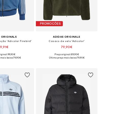
PROMOÇÕES
 ORIGINALS
ADIDAS ORIGINALS
ão 'Adicolor Firebird'
Casaco de velo 'Adicolor'
9,91€
79,90€
iginal: 99,90€
Preço original: 89,90€
Tamanhos disponíveis: S Tamanhos normais, M Tamanhos normais, L Tamanhos normais, XL Tamanhos normais, XXL Tamanhos normais
Tamanhos disponíveis: S, M, L, XXL
 mais baixo:
79,90€
Último preço mais baixo:
79,90€
ar ao cesto
Adicionar ao cesto