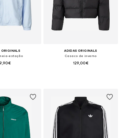
 ORIGINALS
ADIDAS ORIGINALS
meia-estação
Casaco de inverno
9,90€
129,00€
veis: S, M, L, XL, XXL
Tamanhos disponíveis: XS, S, M, L, XL, XXL
ar ao cesto
Adicionar ao cesto