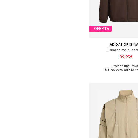
OFERTA
ADIDAS ORIGIN
Casaco meia-est
39,95€
Preço original: 79,
Último preço mais baixo
Adicionar ao c