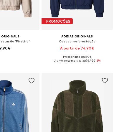
PROMOÇÕES
 ORIGINALS
ADIDAS ORIGINALS
estação 'Firebird'
Casaco meia-estação
9,90€
A partir de 74,90€
+
2
Preço original: 89,90€
Tamanhos disponíveis: S Tamanhos normais, M Tamanhos normais, L Tamanhos normais, XL Tamanhos normais, XXL Tamanhos normais
Disponível em vários tamanhos
Último preço mais baixo:
76,42€
-2%
ar ao cesto
Adicionar ao cesto