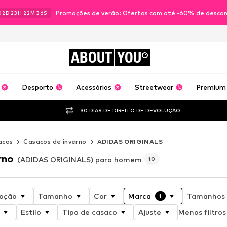
Promoções de verão: Ofertas com até -60% de desco
02
D
23
H
22
M
34
S
ABOUT
YOU
Desporto
Acessórios
Streetwear
Premium
30 DIAS DE DIREITO DE DEVOLUÇÃO
acos
Casacos de inverno
ADIDAS ORIGINALS
rno
(ADIDAS ORIGINALS) para homem
10
oção
Tamanho
Cor
Marca
Tamanhos 
1
Estilo
Tipo de casaco
Ajuste
Menos filtros