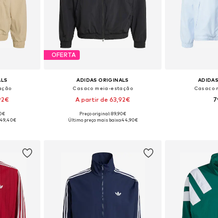
OFERTA
ALS
ADIDAS ORIGINALS
ADIDAS
ação
Casaco meia-estação
Casaco 
92€
A partir de 63,92€
7
90€
Preço original: 89,90€
Tamanhos disponíveis: XS Tamanhos normais, S Tamanhos normais
Tamanhos disponíveis: XS Tamanhos normais, S Tamanhos normais, M Tamanhos normais, L Tamanhos normais, XL Tamanhos normais, XXL Tamanhos normais
Tamanhos disponí
49,40€
Último preço mais baixo:
44,90€
esto
Adicionar ao cesto
Adicion