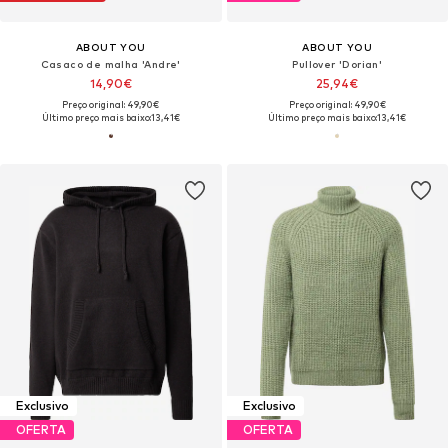
ABOUT YOU
ABOUT YOU
Casaco de malha 'Andre'
Pullover 'Dorian'
14,90€
25,94€
Preço original: 49,90€
Preço original: 49,90€
Último preço mais baixo:
13,41€
Último preço mais baixo:
13,41€
Exclusivo
Exclusivo
OFERTA
OFERTA