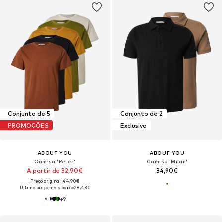
Conjunto de 5
Conjunto de 2
PROMOÇÕES
Exclusivo
ABOUT YOU
ABOUT YOU
Camisa 'Peter'
Camisa 'Milan'
A partir de 32,90€
34,90€
Preço original: 44,90€
Último preço mais baixo:
28,43€
+
9