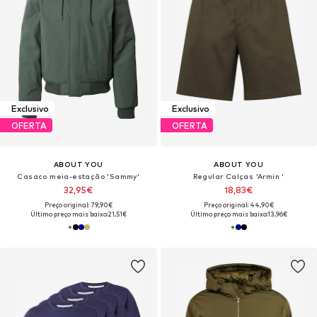
Exclusivo
Exclusivo
OFERTA
OFERTA
ABOUT YOU
ABOUT YOU
Casaco meia-estação 'Sammy'
Regular Calças 'Armin '
32,95€
18,83€
Preço original: 79,90€
Preço original: 44,90€
Último preço mais baixo:
21,51€
Último preço mais baixo:
13,96€