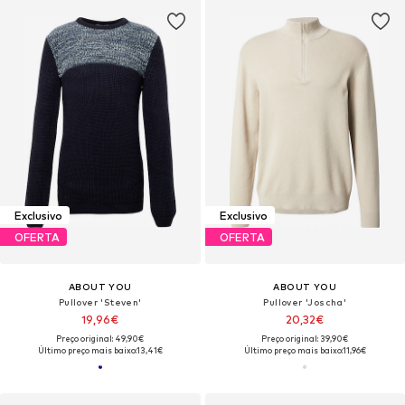
Exclusivo
Exclusivo
OFERTA
OFERTA
ABOUT YOU
ABOUT YOU
Pullover 'Steven'
Pullover 'Joscha'
19,96€
20,32€
Preço original: 49,90€
Preço original: 39,90€
Último preço mais baixo:
13,41€
Último preço mais baixo:
11,96€