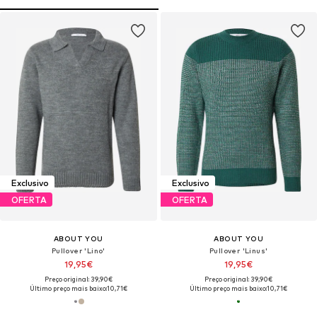
Exclusivo
Exclusivo
OFERTA
OFERTA
ABOUT YOU
ABOUT YOU
Pullover 'Lino'
Pullover 'Linus'
19,95€
19,95€
Preço original: 39,90€
Preço original: 39,90€
Último preço mais baixo:
10,71€
Último preço mais baixo:
10,71€