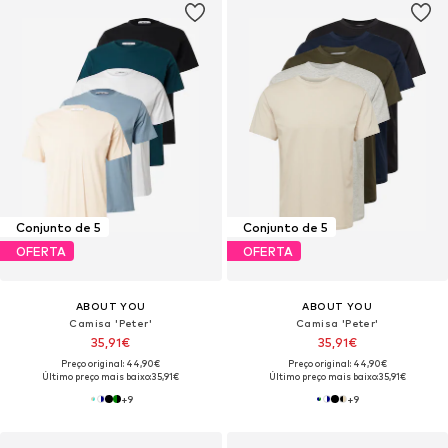
Conjunto de 5
Conjunto de 5
OFERTA
OFERTA
ABOUT YOU
ABOUT YOU
Camisa 'Peter'
Camisa 'Peter'
35,91€
35,91€
Preço original: 44,90€
Preço original: 44,90€
Último preço mais baixo:
35,91€
Último preço mais baixo:
35,91€
+
9
+
9