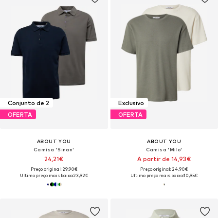
Conjunto de 2
Exclusivo
OFERTA
OFERTA
ABOUT YOU
ABOUT YOU
Camisa 'Sinan'
Camisa 'Milo'
24,21€
A partir de 14,93€
Preço original: 29,90€
Preço original: 24,90€
Último preço mais baixo:
23,92€
Último preço mais baixo:
10,95€