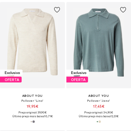
Exclusivo
Exclusivo
OFERTA
OFERTA
ABOUT YOU
ABOUT YOU
Pullover 'Lino'
Pullover 'Jano'
19,95€
17,45€
Preço original: 39,90€
Preço original: 34,90€
Último preço mais baixo:
10,71€
Último preço mais baixo:
12,51€