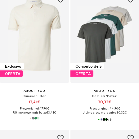
Exclusivo
Conjunto de 5
OFERTA
OFERTA
ABOUT YOU
ABOUT YOU
Camisa 'Eddi'
Camisa 'Peter'
13,41€
30,32€
Preço original: 17,90€
Preço original: 44,90€
Último preço mais baixo:
13,41€
Último preço mais baixo:
30,32€
+
9