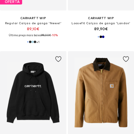
OFERTA
CARHARTT WIP
CARHARTT WIP
Regular Calças de ganga 'Newel'
Loosefit Calças de ganga 'Landon'
89,10€
89,90€
Último preço mais baixo:
99,00€
-10%
+
1