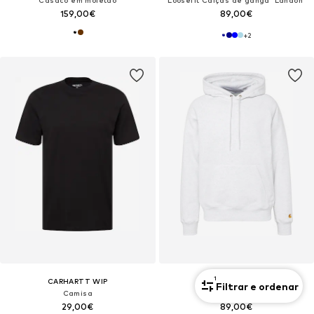
Casaco em moletão
Loosefit Calças de ganga 'Landon'
159,00€
89,00€
+
2
1
CARHARTT WIP
CARHARTT WIP
Filtrar e ordenar
Camisa
Sweatshirt 'Chase'
29,00€
89,00€