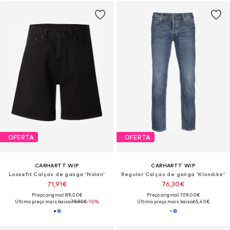
OFERTA
OFERTA
CARHARTT WIP
CARHARTT WIP
Loosefit Calças de ganga 'Nolan'
Regular Calças de ganga 'Klondike'
71,91€
76,30€
Preço original: 89,00€
Preço original: 109,00€
Último preço mais baixo:
79,90€
-10%
Último preço mais baixo:
65,40€