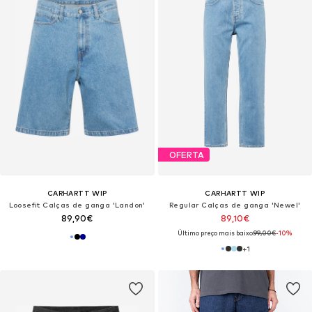
OFERTA
CARHARTT WIP
CARHARTT WIP
Loosefit Calças de ganga 'Landon'
Regular Calças de ganga 'Newel'
89,90€
89,10€
Último preço mais baixo:
99,00€
-10%
+
1