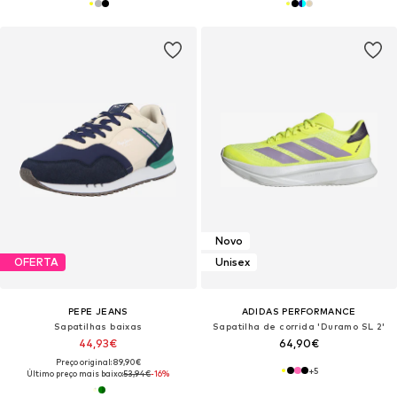
Novo
OFERTA
Unisex
PEPE JEANS
ADIDAS PERFORMANCE
Sapatilhas baixas
Sapatilha de corrida 'Duramo SL 2'
44,93€
64,90€
Preço original: 89,90€
+
5
Último preço mais baixo:
53,94€
-16%