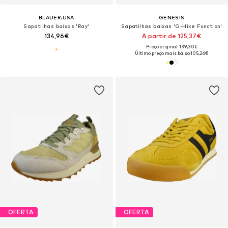
BLAUER.USA
GENESIS
Sapatilhas baixas 'Ray'
Sapatilhas baixas 'G-Hike Function'
134,96€
A partir de 125,37€
Preço original: 139,30€
Último preço mais baixo:
105,26€
OFERTA
OFERTA