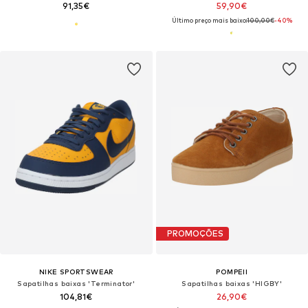
91,35€
59,90€
Último preço mais baixo:
100,00€
-40%
PROMOÇÕES
NIKE SPORTSWEAR
POMPEII
Sapatilhas baixas 'Terminator'
Sapatilhas baixas 'HIGBY'
104,81€
26,90€