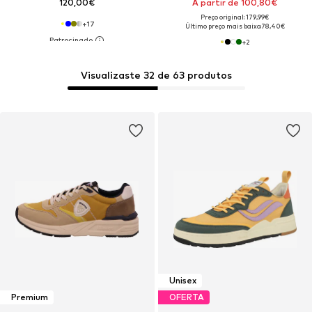
120,00€
A partir de 100,80€
Preço original: 179,99€
+
17
Último preço mais baixo:
78,40€
+
2
Visualizaste 32 de 63 produtos
Unisex
Premium
OFERTA