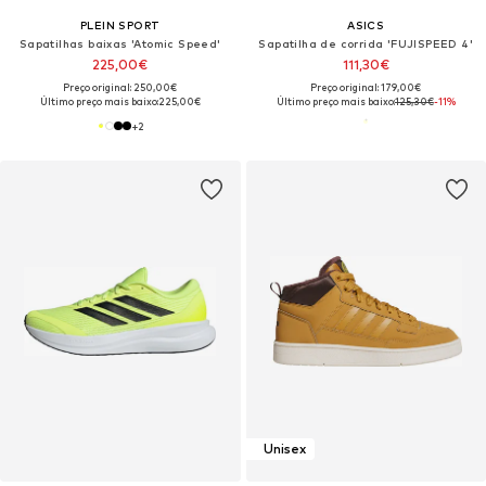
PLEIN SPORT
ASICS
Sapatilhas baixas 'Atomic Speed'
Sapatilha de corrida 'FUJISPEED 4'
225,00€
111,30€
Preço original: 250,00€
Preço original: 179,00€
Último preço mais baixo:
225,00€
Último preço mais baixo:
125,30€
-11%
+
2
Unisex