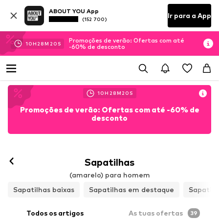
ABOUT YOU App
Ir para a App
(152 700)
Promoções de verão: Ofertas com até
10
H
28
M
18
S
-60% de desconto
10
H
28
M
18
S
Promoções de verão: Ofertas com até -60% de
desconto
Sapatilhas
(amarelo) para homem
Sapatilhas baixas
Sapatilhas em destaque
Sapatilh
Todos os artigos
As tuas ofertas
39