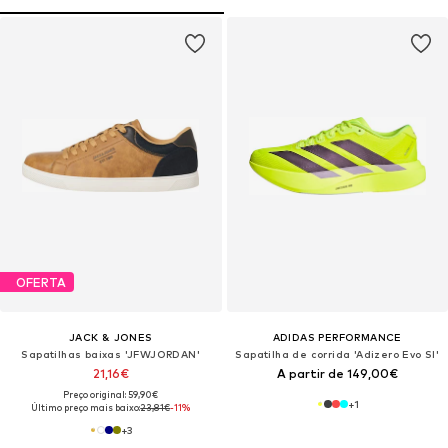
OFERTA
JACK & JONES
ADIDAS PERFORMANCE
Sapatilhas baixas 'JFWJORDAN'
Sapatilha de corrida 'Adizero Evo Sl'
21,16€
A partir de 149,00€
Preço original: 59,90€
+
1
Último preço mais baixo:
23,81€
-11%
+
3