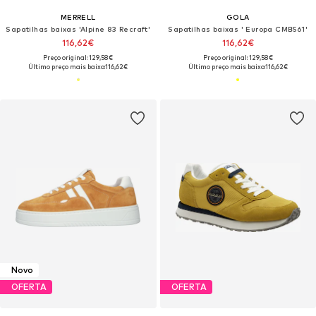
MERRELL
GOLA
Sapatilhas baixas 'Alpine 83 Recraft'
Sapatilhas baixas ' Europa CMB561'
116,62€
116,62€
Preço original: 129,58€
Preço original: 129,58€
Último preço mais baixo:
116,62€
Último preço mais baixo:
116,62€
Novo
OFERTA
OFERTA