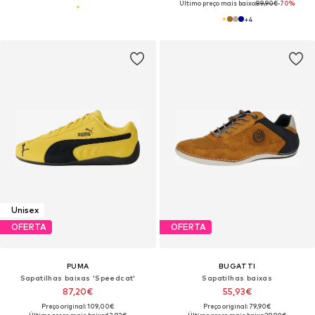
Último preço mais baixo:
89,90€
-70%
+
4
Unisex
OFERTA
OFERTA
PUMA
BUGATTI
Sapatilhas baixas 'Speedcat'
Sapatilhas baixas
87,20€
55,93€
Preço original: 109,00€
Preço original: 79,90€