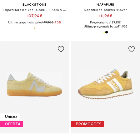
BLACKSTONE
NAPAPIJRI
Sapatilhas baixas 'GARNET KODA - FG623'
Sapatilhas baixas 'Nova'
107,94€
111,96€
Último preço mais baixo:
179,90€
-40%
Preço original: 139,95€
Último preço mais baixo:
111,96€
Unisex
OFERTA
PROMOÇÕES