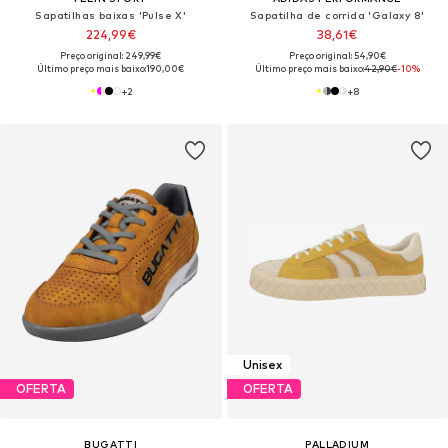
Sapatilhas baixas 'Pulse X'
Sapatilha de corrida 'Galaxy 8'
224,99€
38,61€
Preço original: 249,99€
Preço original: 54,90€
Último preço mais baixo:
190,00€
Último preço mais baixo:
42,90€
-10%
+
2
+
8
Unisex
OFERTA
OFERTA
BUGATTI
PALLADIUM