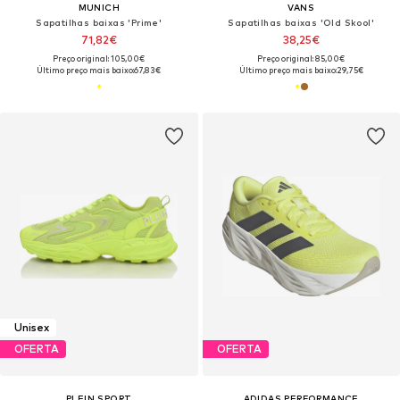
MUNICH
VANS
Sapatilhas baixas 'Prime'
Sapatilhas baixas 'Old Skool'
71,82€
38,25€
Preço original: 105,00€
Preço original: 85,00€
Último preço mais baixo:
67,83€
Último preço mais baixo:
29,75€
Unisex
OFERTA
OFERTA
PLEIN SPORT
ADIDAS PERFORMANCE