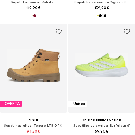
Sapatilhas baixas 'Adistar'
Sapatilha de corrida 'Agravic Sl'
119,90€
159,90€
OFERTA
Unisex
AIGLE
ADIDAS PERFORMANCE
Sapatilhas altas 'Tenere LTR GTX'
Sapatilha de corrida 'Runfalcon 6'
94,50€
59,90€