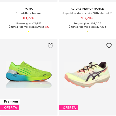
PUMA
ADIDAS PERFORMANCE
Sapatilhas baixas
Sapatilha de corrida 'Ultraboost 5'
83,97€
187,20€
Preço original: 119,95€
Preço original: 208,00€
Último preço mais baixo:
89,96€
-6%
Último preço mais baixo:
187,20€
Premium
OFERTA
OFERTA