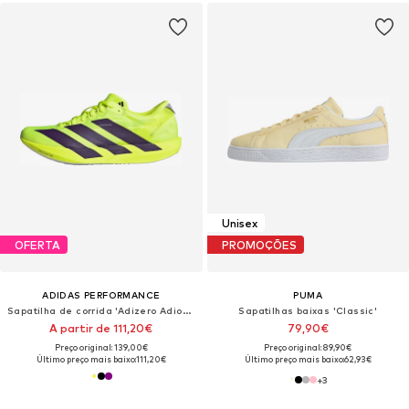
Unisex
OFERTA
PROMOÇÕES
ADIDAS PERFORMANCE
PUMA
Sapatilha de corrida 'Adizero Adios 9'
Sapatilhas baixas 'Classic'
A partir de 111,20€
79,90€
Preço original: 139,00€
Preço original: 89,90€
Último preço mais baixo:
111,20€
Último preço mais baixo:
62,93€
+
3