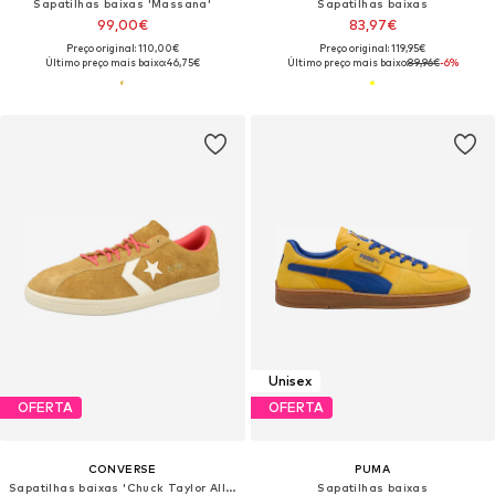
Sapatilhas baixas 'Massana'
Sapatilhas baixas
99,00€
83,97€
Preço original: 110,00€
Preço original: 119,95€
Último preço mais baixo:
46,75€
Último preço mais baixo:
89,96€
-6%
Unisex
OFERTA
OFERTA
CONVERSE
PUMA
Sapatilhas baixas 'Chuck Taylor All Star'
Sapatilhas baixas